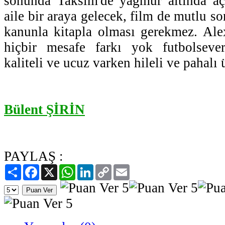
sonunda Taksim'de yağmur altında açl
aile bir araya gelecek, film de mutlu so
kanunla kitapla olması gerekmez. Ale
hiçbir mesafe farkı yok futbolseve
kaliteli ve ucuz varken hileli ve pahalı 
Bülent ŞİRİN
PAYLAŞ :
Paylaş
Facebook
X
WhatsApp
LinkedIn
Copy
Email
Link