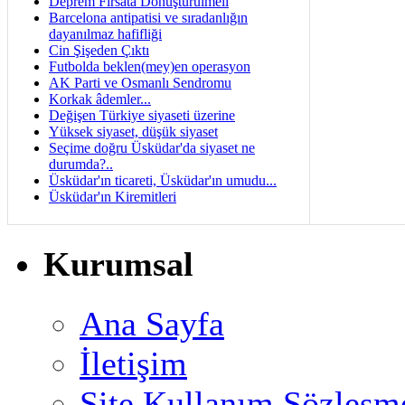
Deprem Fırsata Dönüştürülmeli
Barcelona antipatisi ve sıradanlığın
dayanılmaz hafifliği
Cin Şişeden Çıktı
Futbolda beklen(mey)en operasyon
AK Parti ve Osmanlı Sendromu
Korkak âdemler...
Değişen Türkiye siyaseti üzerine
Yüksek siyaset, düşük siyaset
Seçime doğru Üsküdar'da siyaset ne
durumda?..
Üsküdar'ın ticareti, Üsküdar'ın umudu...
Üsküdar'ın Kiremitleri
Kurumsal
Ana Sayfa
İletişim
Site Kullanım Sözleşm