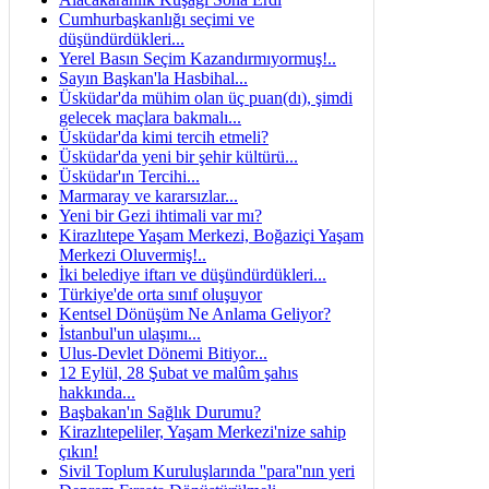
Cumhurbaşkanlığı seçimi ve
düşündürdükleri...
Yerel Basın Seçim Kazandırmıyormuş!..
Sayın Başkan'la Hasbihal...
Üsküdar'da mühim olan üç puan(dı), şimdi
gelecek maçlara bakmalı...
Üsküdar'da kimi tercih etmeli?
Üsküdar'da yeni bir şehir kültürü...
Üsküdar'ın Tercihi...
Marmaray ve kararsızlar...
Yeni bir Gezi ihtimali var mı?
Kirazlıtepe Yaşam Merkezi, Boğaziçi Yaşam
Merkezi Oluvermiş!..
İki belediye iftarı ve düşündürdükleri...
Türkiye'de orta sınıf oluşuyor
Kentsel Dönüşüm Ne Anlama Geliyor?
İstanbul'un ulaşımı...
Ulus-Devlet Dönemi Bitiyor...
12 Eylül, 28 Şubat ve malûm şahıs
hakkında...
Başbakan'ın Sağlık Durumu?
Kirazlıtepeliler, Yaşam Merkezi'nize sahip
çıkın!
Sivil Toplum Kuruluşlarında ''para''nın yeri