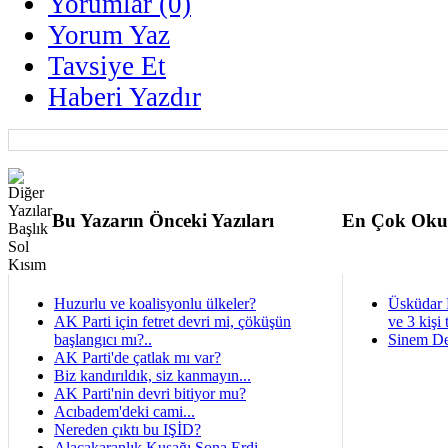
Yorumlar (0)
Yorum Yaz
Tavsiye Et
Haberi Yazdır
Bu Yazarın Önceki Yazıları
En Çok Oku
Huzurlu ve koalisyonlu ülkeler?
Üsküdar 
AK Parti için fetret devri mi, çöküşün
ve 3 kişi 
başlangıcı mı?..
Sinem De
AK Parti'de çatlak mı var?
Biz kandırıldık, siz kanmayın...
AK Parti'nin devri bitiyor mu?
Acıbadem'deki cami...
Nereden çıktı bu IŞİD?
Alacakaranlık Kuşağı Sona Erdi