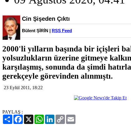
Cin Şişeden Çıktı
Bülent ŞİRİN |
RSS Feed
2000'li yılların başında bir içişleri b
yolsuzlukların üzerine gitmeye kalkın
karşılaşmış, sonunda da şimdi hatır
gerekçeyle görevinden alınmıştı.
23 Eylül 2011, 18:22
PAYLAŞ :
Paylaş
Facebook
X
WhatsApp
LinkedIn
Copy
Email
Link