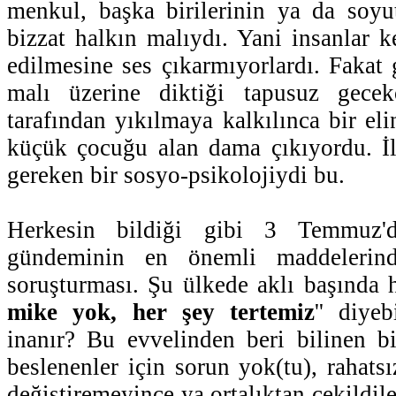
menkul, başka birilerinin ya da soyut
bizzat halkın malıydı. Yani insanlar k
edilmesine ses çıkarmıyorlardı. Fakat
malı üzerine diktiği tapusuz gecek
tarafından yıkılmaya kalkılınca bir eli
küçük çocuğu alan dama çıkıyordu. İl
gereken bir sosyo-psikolojiydi bu.
Herkesin bildiği gibi 3 Temmuz
gündeminin en önemli maddeleri
soruşturması. Şu ülkede aklı başında h
mike yok, her şey tertemiz
'' diye
inanır? Bu evvelinden beri bilinen b
beslenenler için sorun yok(tu), rahatsı
değiştiremeyince ya ortalıktan çekildil