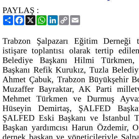
PAYLAŞ :
Paylaş
Facebook
X
WhatsApp
LinkedIn
Copy
Email
Link
Trabzon Şalpazarı Eğitim Derneği ta
istişare toplantısı olarak tertip edi
Belediye Başkanı Hilmi Türkmen, 
Başkanı Refik Kurukız, Tuzla Belediy
Ahmet Çabuk, Trabzon Büyükşehir Be
Muzaffer Bayraktar, AK Parti milletv
Mehmet Türkmen ve Durmuş Ayvaz
Hüseyin Demirtaş, ŞALFED Başka
ŞALFED Eski Başkanı ve İstanbul T
Başkan yardımcısı Harun Özdemir, O
dernek başkan ve yöneticileriyle Şalp