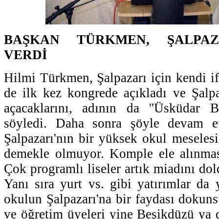
BAŞKAN TÜRKMEN, ŞALPAZ
VERDİ
Hilmi Türkmen, Şalpazarı için kendi if
de ilk kez kongrede açıkladı ve Şalpaz
açacaklarını, adının da ''Üsküdar Bi
söyledi. Daha sonra şöyle devam etti
Şalpazarı'nın bir yüksek okul meseles
demekle olmuyor. Komple ele alınmas
Çok programlı liseler artık miadını dold
Yanı sıra yurt vs. gibi yatırımlar da 
okulun Şalpazarı'na bir faydası dokuns
ve öğretim üyeleri yine Beşikdüzü ya 