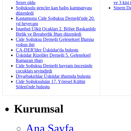
Sezer oldu
ve 3 kişi 
Soğuksulu gençler kan bağış kampanyası
Sinem De
düzenledi
Kastamonu Cide Soğuksu Derneği'nde 20.
yıl heyecanı
İstanbul Ülkü Ocakları 2. Bölge Başkanlığı
Birlik ve Beraberlik İftarı düzenledi
Cide Soğuksu Derneği Geleneksel İftarına
yoğun ilgi
ÇA-DER'liler Üsküdar'da buluştu
Üsküdar Rizeliler Derneği 5. Geleneksel
Ramazan iftarı
Cide Soğuksu Derneği bayram öncesinde
çocukları sevindirdi
Diyarbakırlılar Üsküdar iftarında buluştu
Cide Soğuksulular 17. Yöresel Kültür
Şöleni'nde buluştu
Kurumsal
Ana Sayfa