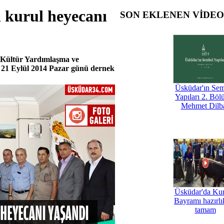
 kurul heyecanı
SON EKLENEN VİDE
 Kültür Yardımlaşma ve
 21 Eylül 2014 Pazar günü dernek
Üsküdar'ın Se
Yapıları 2. Böl
Mehmet Dilb
Üsküdar'da Ku
Bayramı hazırlık
tamam