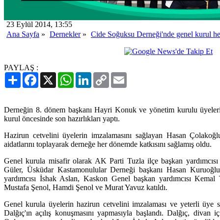
23 Eylül 2014, 13:55
Ana Sayfa
»
Dernekler
»
Cide Soğuksu Derneği'nde genel kurul he
PAYLAŞ :
Paylaş
Facebook
X
WhatsApp
LinkedIn
Copy
Email
Link
Derneğin 8. dönem başkanı Hayri Konuk ve yönetim kurulu üyeleri 
kurul öncesinde son hazırlıkları yaptı.
Hazirun cetvelini üyelerin imzalamasını sağlayan Hasan Çolakoğl
aidatlarını toplayarak derneğe her dönemde katkısını sağlamış oldu.
Genel kurula misafir olarak AK Parti Tuzla ilçe başkan yardımcıs
Güler, Üsküdar Kastamonulular Derneği başkanı Hasan Kuruoğlu
yardımcısı İshak Aslan, Kaskon Genel başkan yardımcısı Kemal T
Mustafa Şenol, Hamdi Şenol ve Murat Yavuz katıldı.
Genel kurula üyelerin hazirun cetvelini imzalaması ve yeterli üye 
Dalğıç'ın açılış konuşmasını yapmasıyla başlandı. Dalğıç, divan i