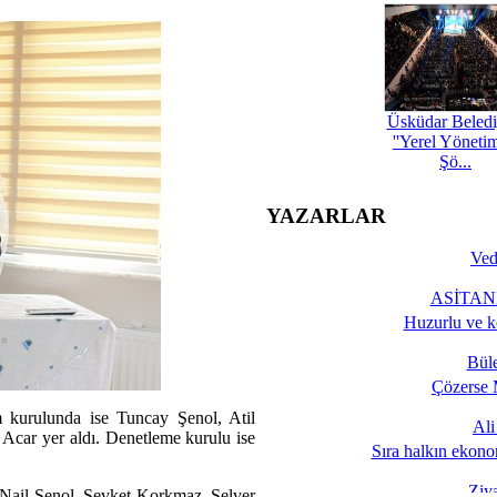
Üsküdar Beledi
''Yerel Yöneti
Şö...
YAZARLAR
Ved
ASİTANE
Huzurlu ve k
Bül
Çözerse 
 kurulunda ise Tuncay Şenol, Atil
Al
car yer aldı. Denetleme kurulu ise
Sıra halkın ekono
Ziy
 Nail Şenol, Şevket Korkmaz, Selver