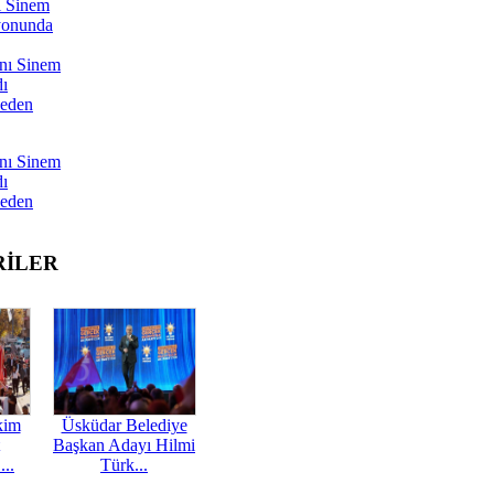
ı Sinem
yonunda
nı Sinem
dı
Neden
nı Sinem
dı
Neden
RİLER
kim
Üsküdar Belediye
Başkan Adayı Hilmi
...
Türk...