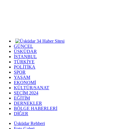
GÜNCEL
ÜSKÜDAR
İSTANBUL
TÜRKİYE
POLİTİKA
SPOR
YAŞAM
EKONOMİ
KÜLTÜR/SANAT
SEÇİM 2024
EĞİTİM
DERNEKLER
BÖLGE HABERLERİ
DİĞER
Üsküdar Rehberi
Foto Galeri