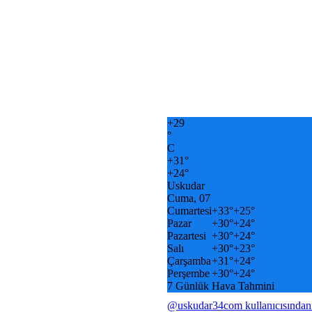
+
29
°
C
+
31°
+
24°
Uskudar
Cuma, 07
Cumartesi
+
33°
+
25°
Pazar
+
30°
+
24°
Pazartesi
+
30°
+
24°
Salı
+
30°
+
23°
Çarşamba
+
31°
+
24°
Perşembe
+
30°
+
24°
7 Günlük Hava Tahmini
@uskudar34com kullanıcısından