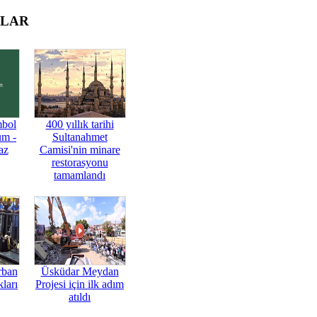
OLAR
mbol
400 yıllık tarihi
üm -
Sultanahmet
az
Camisi'nin minare
restorasyonu
tamamlandı
rban
Üsküdar Meydan
ları
Projesi için ilk adım
atıldı