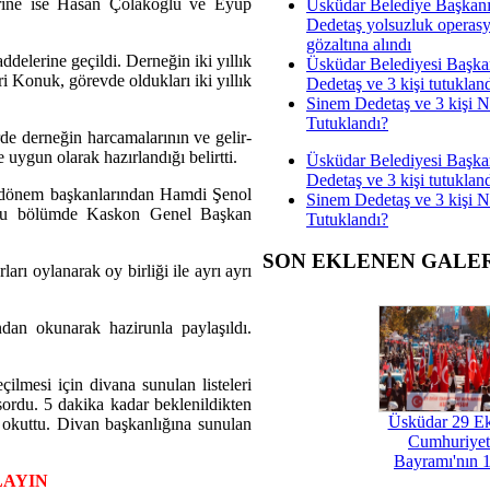
erine ise Hasan Çolakoğlu ve Eyüp
Üsküdar Belediye Başkan
Dedetaş yolsuzluk operas
gözaltına alındı
elerine geçildi. Derneğin iki yıllık
Üsküdar Belediyesi Başka
ri Konuk, görevde oldukları iki yıllık
Dedetaş ve 3 kişi tutuklan
Sinem Dedetaş ve 3 kişi 
Tutuklandı?
de derneğin harcamalarının ve gelir-
 uygun olarak hazırlandığı belirtti.
Üsküdar Belediyesi Başka
Dedetaş ve 3 kişi tutuklan
i dönem başkanlarından Hamdi Şenol
Sinem Dedetaş ve 3 kişi 
ak bu bölümde Kaskon Genel Başkan
Tutuklandı?
SON EKLENEN GALE
rı oylanarak oy birliği ile ayrı ayrı
dan okunarak hazirunla paylaşıldı.
lmesi için divana sunulan listeleri
sordu. 5 dakika kadar beklenildikten
Üsküdar 29 E
i okuttu. Divan başkanlığına sunulan
Cumhuriyet
Bayramı'nın 1
LAYIN