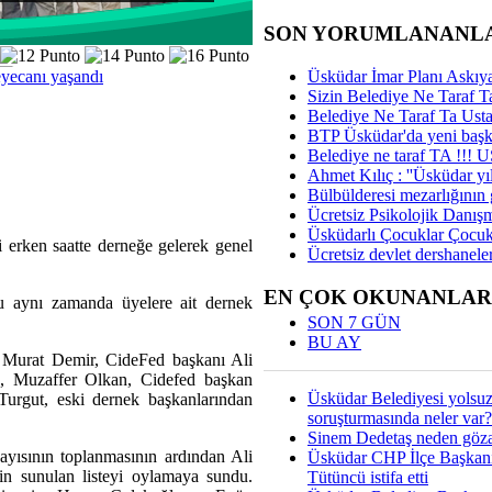
SON YORUMLANANL
yecanı yaşandı
Üsküdar İmar Planı Askıya
Sizin Belediye Ne Taraf Ta
Belediye Ne Taraf Ta Ust
BTP Üsküdar'da yeni başka
Belediye ne taraf TA !!!
Ahmet Kılıç : ''Üsküdar yıl
Bülbülderesi mezarlığının gi
Ücretsiz Psikolojik Danış
Üsküdarlı Çocuklar Çocuk
erken saatte derneğe gelerek genel
Ücretsiz devlet dershaneler
EN ÇOK OKUNANLAR
u aynı zamanda üyelere ait dernek
SON 7 GÜN
BU AY
ı Murat Demir, CideFed başkanı Ali
, Muzaffer Olkan, Cidefed başkan
Üsküdar Belediyesi yolsu
urgut, eski dernek başkanlarından
soruşturmasında neler var?
Sinem Dedetaş neden gözal
sayısının toplanmasının ardından Ali
Üsküdar CHP İlçe Başkan
çin sunulan listeyi oylamaya sundu.
Tütüncü istifa etti