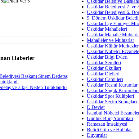
Av. Ş
Üsküdar Belediye Başkanl
Üsküdar Belediyesi 7. ve
İmar Sorunlarının Genel Ç
Üsküdar Belediyesi 6. Dö
9. Dönem Üsküdar Belediy
Çet
Üsküdar İlçe Emniyet Mü
Arakan Ner
Üsküdar Mahalleleri
Üsküdar Mahalle Muhtarla
Hüsam
Mahalleler ve Muhtarlar
Bayramın Mü
Üsküdar Kültür Merkezler
Üsküdar Nöbetçi Eczanele
Es
Üsküdar Bilgi Evleri
nan Haberler
Ruhsal Yön
Üsküdar Semtleri
Üsküdar Okulları
Zülf
Üsküdar Otelleri
Belediyesi Başkanı Sinem Dedetaş
Üsküdar Kar
Üsküdar Camiileri
tutuklandı
Üsküdar Resmi Kurumlar
detaş ve 3 kişi Neden Tutuklandı?
Mus
Üsküdar Sağlık Kurumları
Üsküdar Spor Kulüpleri
Üsküdar Seçim Sonuçları
E-Devlet
İstanbul Nöbetçi Eczanele
Günlük Burç Yorumları
Ramazan İmsakiyesi
Belirli Gün ve Haftalar
Duyurular