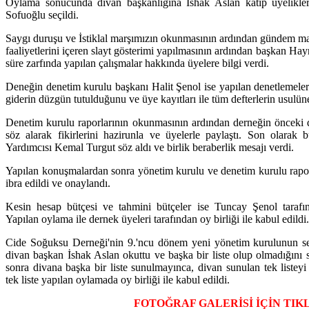
Oylama sonucunda divan başkanlığına İshak Aslan katip üyelikl
Sofuoğlu seçildi.
Saygı duruşu ve İstiklal marşımızın okunmasının ardından gündem madd
faaliyetlerini içeren slayt gösterimi yapılmasının ardından başkan Hay
süre zarfında yapılan çalışmalar hakkında üyelere bilgi verdi.
Deneğin denetim kurulu başkanı Halit Şenol ise yapılan denetlemeler
giderin düzgün tutulduğunu ve üye kayıtları ile tüm defterlerin usulüne
Denetim kurulu raporlarının okunmasının ardından derneğin öncek
söz alarak fikirlerini hazirunla ve üyelerle paylaştı. Son olar
Yardımcısı Kemal Turgut söz aldı ve birlik beraberlik mesajı verdi.
Yapılan konuşmalardan sonra yönetim kurulu ve denetim kurulu raporla
ibra edildi ve onaylandı.
Kesin hesap bütçesi ve tahmini bütçeler ise Tuncay Şenol tarafın
Yapılan oylama ile dernek üyeleri tarafından oy birliği ile kabul edildi.
Cide Soğuksu Derneği'nin 9.'ncu dönem yeni yönetim kurulunun seçi
divan başkan İshak Aslan okuttu ve başka bir liste olup olmadığını 
sonra divana başka bir liste sunulmayınca, divan sunulan tek listey
tek liste yapılan oylamada oy birliği ile kabul edildi.
FOTOĞRAF GALERİSİ İÇİN TIK