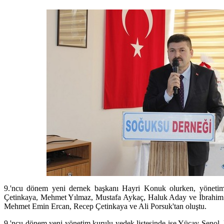
9.'ncu dönem yeni dernek başkanı Hayri Konuk olurken, yönetim
Çetinkaya, Mehmet Yılmaz, Mustafa Aykaç, Haluk Aday ve İbrahim A
Mehmet Emin Ercan, Recep Çetinkaya ve Ali Porsuk'tan oluştu.
9.'ncu dönem yeni yönetim kurulu yedek listesinde ise Yücay Şenol,