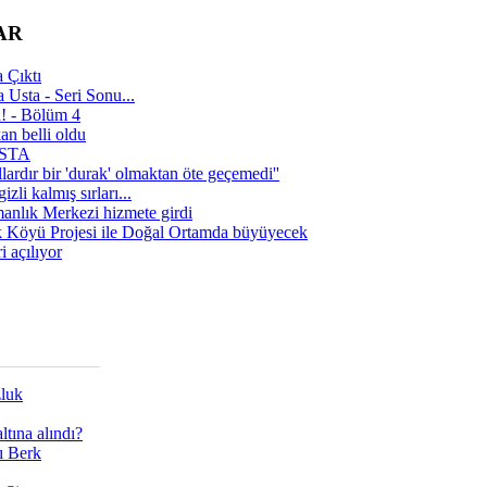
AR
 Çıktı
 Usta - Seri Sonu...
a! - Bölüm 4
n belli oldu
 USTA
lardır bir 'durak' olmaktan öte geçemedi''
zli kalmış sırları...
manlık Merkezi hizmete girdi
 Köyü Projesi ile Doğal Ortamda büyüyecek
i açılıyor
zluk
tına alındı?
ı Berk