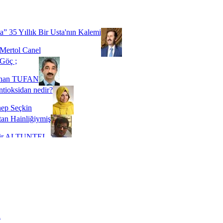
Biz buyuz...
 SOYSEVİNÇ
a” 35 Yıllık Bir Usta'nın Kalemi
Mertol Canel
Göç ;
ihan TUFAN
tioksidan nedir?
ep Seçkin
an Hainliğiymiş
kir ALTUNTEL
adde Bağımlılığı
t Kaymakçı
 Bir Süre De Olsa Burdayız
aş ŞENEL
ti Kalmadı Üstadım!
ı