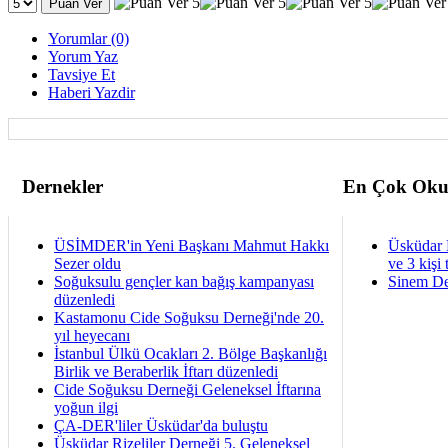
Yorumlar (0)
Yorum Yaz
Tavsiye Et
Haberi Yazdir
Dernekler
En Çok Oku
ÜSİMDER'in Yeni Başkanı Mahmut Hakkı
Üsküdar 
Sezer oldu
ve 3 kişi 
Soğuksulu gençler kan bağış kampanyası
Sinem De
düzenledi
Kastamonu Cide Soğuksu Derneği'nde 20.
yıl heyecanı
İstanbul Ülkü Ocakları 2. Bölge Başkanlığı
Birlik ve Beraberlik İftarı düzenledi
Cide Soğuksu Derneği Geleneksel İftarına
yoğun ilgi
ÇA-DER'liler Üsküdar'da buluştu
Üsküdar Rizeliler Derneği 5. Geleneksel