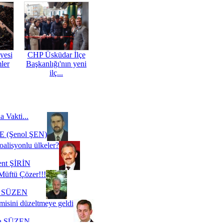
yesi
CHP Üsküdar İlçe
mler
Başkanlığı'nın yeni
ilç...
a Vakti...
 (Şenol ŞEN)
oalisyonlu ülkeler?
ent ŞİRİN
Müftü Çözer!!!
i SÜZEN
misini düzeltmeye geldi
a SÜZEN