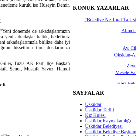
enetleme kurulu ise Hüseyin Demir,
İşte 
KONUK YAZARLAR
Yalçın
“Belediye Ne Taraf Ta Ust
K
Ahmet 
''Yeni dönemde de arkadaşlarımızın
yeni arkadaşlar kattık, hedefimiz
ni arkadaşlarımızla birlikte daha iyi
ğunu hissettiren tüm dostlarımıza
Av. C
.
Oksidan-An
 Güler, Tuzla AK Parti İlçe Başkan
Zeyn
tafa Şenol, Mustafa Yavuz, Hamdi
Mesele Vat
Hacı Be
rdi.
Okullarda M
SAYFALAR
Mesu
Üsküdar
Dünya Fani, Ama Kısa
Üsküdar Tarihi
Kız Kulesi
Sav
Üsküdar Kaymakamlığı
Hukukun Adale
Üsküdar Belediyesi
Üsküdar Belediye Başkan