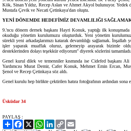
Kök, Sinan Yıldız, Recep Aslan ve Ahmet Akyol bulunuyor. Yedek d
Mustafa Çevik ve Necati Çetinkaya'dan oluştu.
YENİ DÖNEMDE HEDEFİMİZ DEVAMLILIĞI SAĞLAMA
9.'ncu dönem dernek başkanı Hayri Konuk, yaptığı ilk konuşmada 
okuduğu yönetim kurulumuzu oluşturduk. Yeni yönetim kurulumuza 
sürekli yeni arkadaşlarımızı katarak devamlılığı sağlamak. İnşallah ye
işler yaparak muaffak oluruz, gelemeyip arayarak bizimle oldu
desteklerinden dolayı teşekkür ediyorum'' diyerek sözlerini tamamladı
Genel kurul dilek ve temenniler kısmında ise Cidefed başkanı Ali
Yardımcısı Murat Demir, Cafer Konuk, Mehmet Emin Ercan, Mus
Şenol ve Recep Çetinkaya söz aldı.
Genel kurulu hep birlikte çektirilen hatıra fotoğrafının ardından sona e
Üsküdar 34
PAYLAŞ :
Paylaş
Facebook
X
WhatsApp
LinkedIn
Copy
Email
Link