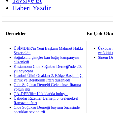
Tavsiye Et
Haberi Yazdir
Dernekler
En Çok Oku
ÜSİMDER'in Yeni Başkanı Mahmut Hakkı
Üsküdar 
Sezer oldu
ve 3 kişi 
Soğuksulu gençler kan bağış kampanyası
Sinem De
düzenledi
Kastamonu Cide Soğuksu Derneği'nde 20.
yıl heyecanı
İstanbul Ülkü Ocakları 2. Bölge Başkanlığı
Birlik ve Beraberlik İftarı düzenledi
Cide Soğuksu Derneği Geleneksel İftarına
yoğun ilgi
ÇA-DER'liler Üsküdar'da buluştu
Üsküdar Rizeliler Derneği 5. Geleneksel
Ramazan iftarı
Cide Soğuksu Derneği bayram öncesinde
çocukları sevindirdi