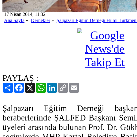
17 Nisan 2014, 11:32
Ana Sayfa
»
Dernekler
»
Şalpazarı Eğitim Derneği Hilmi Türkmen'i 
PAYLAŞ :
Paylaş
Facebook
X
WhatsApp
LinkedIn
Copy
Email
Link
Şalpazarı Eğitim Derneği başkan
beraberlerinde ŞALFED Başkanı Semi
üyeleri arasında bulunan Prof. Dr. Gök
seçimlerde MHP Kartal Belediye Başk