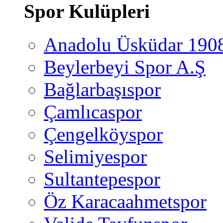
Spor Kulüpleri
Anadolu Üsküdar 190
Beylerbeyi Spor A.Ş
Bağlarbaşıspor
Çamlıcaspor
Çengelköyspor
Selimiyespor
Sultantepespor
Öz Karacaahmetspor