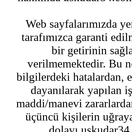
Web sayfalarımızda yer
tarafımızca garanti edil
bir getirinin sağ
verilmemektedir. Bu n
bilgilerdeki hatalardan, 
dayanılarak yapılan i
maddi/manevi zararlardan
üçüncü kişilerin uğraya
dolayı uskudar34