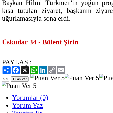
Başkan Hilmi Türkmen'in yoğun prog
kısa tutulan ziyaret, başkanın ziyaret
uğurlamasıyla sona erdi.
Üsküdar 34 - Bülent Şirin
PAYLAŞ :
Paylaş
Facebook
X
WhatsApp
LinkedIn
Copy
Email
Link
Yorumlar (0)
Yorum Yaz