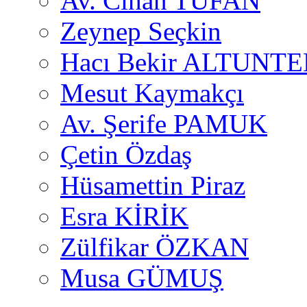
Av. Cihan TUFAN
Zeynep Seçkin
Hacı Bekir ALTUNTE
Mesut Kaymakçı
Av. Şerife PAMUK
Çetin Özdaş
Hüsamettin Piraz
Esra KİRİK
Zülfikar ÖZKAN
Musa GÜMUŞ