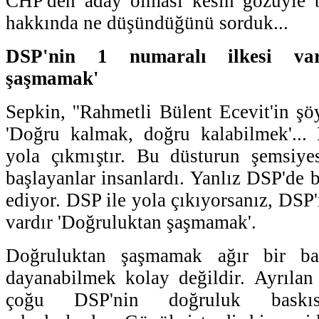
CHP'den aday olması kesin gözüyle 
hakkında ne düşündüğünü sorduk...
DSP'nin 1 numaralı ilkesi var
şaşmamak'
Sepkin, ''Rahmetli Bülent Ecevit'in şö
'Doğru kalmak, doğru kalabilmek'... 
yola çıkmıştır. Bu düsturun şemsiyes
başlayanlar insanlardı. Yanlız DSP'de 
ediyor. DSP ile yola çıkıyorsanız, DSP'
vardır 'Doğruluktan şaşmamak'.
Doğruluktan şaşmamak ağır bir ba
dayanabilmek kolay değildir. Ayrılan
çoğu DSP'nin doğruluk baskıs