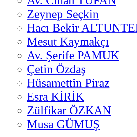
Av. Cihan TUFAN
Zeynep Seçkin
Hacı Bekir ALTUNTE
Mesut Kaymakçı
Av. Şerife PAMUK
Çetin Özdaş
Hüsamettin Piraz
Esra KİRİK
Zülfikar ÖZKAN
Musa GÜMUŞ