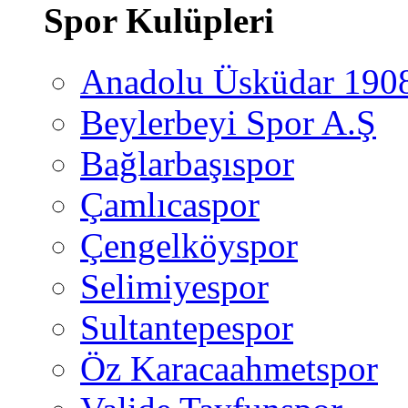
Spor Kulüpleri
Anadolu Üsküdar 190
Beylerbeyi Spor A.Ş
Bağlarbaşıspor
Çamlıcaspor
Çengelköyspor
Selimiyespor
Sultantepespor
Öz Karacaahmetspor