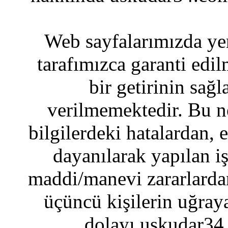
Web sayfalarımızda yer
tarafımızca garanti edil
bir getirinin sağ
verilmemektedir. Bu n
bilgilerdeki hatalardan, 
dayanılarak yapılan i
maddi/manevi zararlardan
üçüncü kişilerin uğraya
dolayı uskudar34