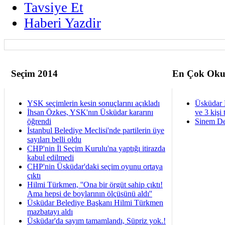
Tavsiye Et
Haberi Yazdir
Seçim 2014
En Çok Oku
YSK seçimlerin kesin sonuçlarını açıkladı
Üsküdar 
İhsan Özkes, YSK'nın Üsküdar kararını
ve 3 kişi 
öğrendi
Sinem De
İstanbul Belediye Meclisi'nde partilerin üye
sayıları belli oldu
CHP'nin İl Seçim Kurulu'na yaptığı itirazda
kabul edilmedi
CHP'nin Üsküdar'daki seçim oyunu ortaya
çıktı
Hilmi Türkmen, ''Ona bir örgüt sahip çıktı!
Ama hepsi de boylarının ölçüsünü aldı''
Üsküdar Belediye Başkanı Hilmi Türkmen
mazbatayı aldı
Üsküdar'da sayım tamamlandı, Süpriz yok.!