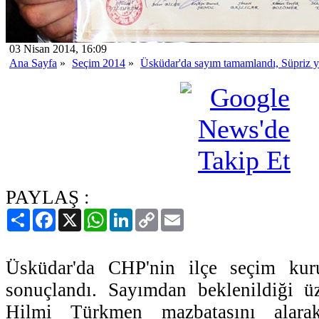
03 Nisan 2014, 16:09
Ana Sayfa
»
Seçim 2014
»
Üsküdar'da sayım tamamlandı, Süpriz y
PAYLAŞ :
Paylaş
Facebook
X
WhatsApp
LinkedIn
Copy
Email
Link
Üsküdar'da CHP'nin ilçe seçim kuru
sonuçlandı. Sayımdan beklenildiği üz
Hilmi Türkmen mazbatasını alar