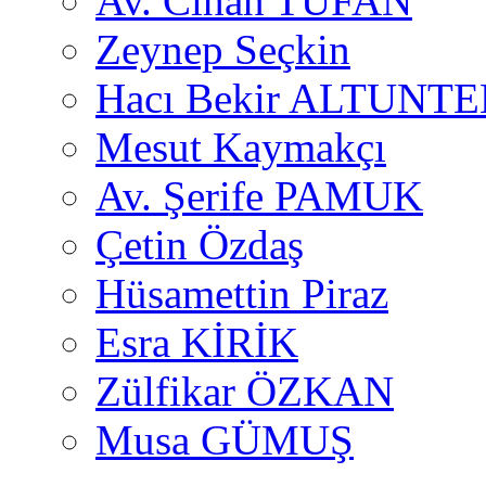
Av. Cihan TUFAN
Zeynep Seçkin
Hacı Bekir ALTUNTE
Mesut Kaymakçı
Av. Şerife PAMUK
Çetin Özdaş
Hüsamettin Piraz
Esra KİRİK
Zülfikar ÖZKAN
Musa GÜMUŞ