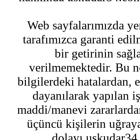
Web sayfalarımızda yer
tarafımızca garanti edil
bir getirinin sağ
verilmemektedir. Bu n
bilgilerdeki hatalardan, 
dayanılarak yapılan i
maddi/manevi zararlardan
üçüncü kişilerin uğraya
dolayı uskudar34