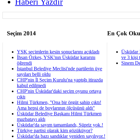
Haberi Yazdir
Seçim 2014
En Çok Oku
YSK seçimlerin kesin sonuçlarını açıkladı
Üsküdar 
İhsan Özkes, YSK'nın Üsküdar kararını
ve 3 kişi 
öğrendi
Sinem De
İstanbul Belediye Meclisi'nde partilerin üye
sayıları belli oldu
CHP'nin İl Seçim Kurulu'na yaptığı itirazda
kabul edilmedi
CHP'nin Üsküdar'daki seçim oyunu ortaya
çıktı
Hilmi Türkmen, ''Ona bir örgüt sahip çıktı!
Ama hepsi de boylarının ölçüsünü aldı''
Üsküdar Belediye Başkanı Hilmi Türkmen
mazbatayı aldı
Üsküdar'da sayım tamamlandı, Süpriz yok.!
Türkiye partisi olarak kim gözüküyor?
Üsküdar'da bazı sandıklar yeniden sayılıyor.!