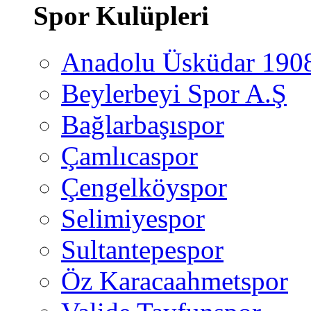
Spor Kulüpleri
Anadolu Üsküdar 190
Beylerbeyi Spor A.Ş
Bağlarbaşıspor
Çamlıcaspor
Çengelköyspor
Selimiyespor
Sultantepespor
Öz Karacaahmetspor