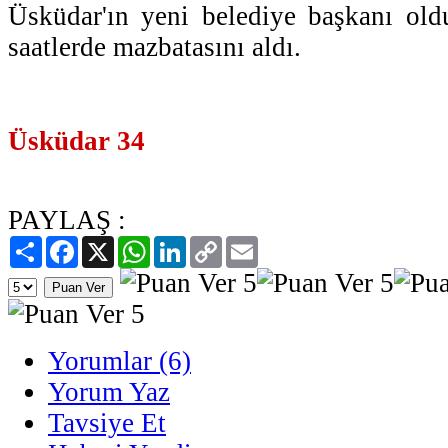
Üsküdar'ın yeni belediye başkanı old
saatlerde mazbatasını aldı.
Üsküdar 34
PAYLAŞ :
Paylaş
Facebook
X
WhatsApp
LinkedIn
Copy
Email
Link
Yorumlar (6)
Yorum Yaz
Tavsiye Et