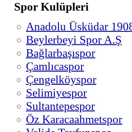
Spor Kulüpleri
Anadolu Üsküdar 190
Beylerbeyi Spor A.Ş
Bağlarbaşıspor
Çamlıcaspor
Çengelköyspor
Selimiyespor
Sultantepespor
Öz Karacaahmetspor