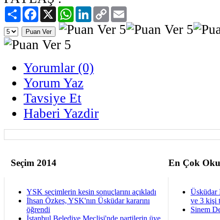
Paylaş
Facebook
X
WhatsApp
LinkedIn
Copy
Email
Link
Yorumlar (0)
Yorum Yaz
Tavsiye Et
Haberi Yazdir
Seçim 2014
En Çok Oku
YSK seçimlerin kesin sonuçlarını açıkladı
Üsküdar 
İhsan Özkes, YSK'nın Üsküdar kararını
ve 3 kişi 
öğrendi
Sinem De
İstanbul Belediye Meclisi'nde partilerin üye