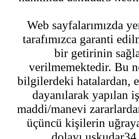
Web sayfalarımızda yer
tarafımızca garanti edil
bir getirinin sağ
verilmemektedir. Bu n
bilgilerdeki hatalardan, 
dayanılarak yapılan i
maddi/manevi zararlardan
üçüncü kişilerin uğraya
dolayı uskudar34