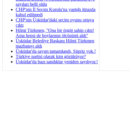
sayıları belli oldu
CHP'nin İl Seçim Kurulu'na yaptığı itirazda
kabul edilmedi
CHP'nin Üsküdar'daki seçim oyunu ortaya
çıktı
Hilmi Türkmen, ''Ona bir örgüt sahip çıktı!
Ama hepsi de boylarının ölçüsünü aldı''
Üsküdar Belediye Başkanı Hilmi Türkmen
mazbatayı aldı
Üsküdar'da sayım tamamlandı, Süpriz yok.!
Türkiye partisi olarak kim gözüküyor?
Üsküdar'da bazı sandıklar yeniden sayılıyor.!