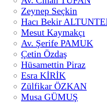
Av. Cihan TUFAN
Zeynep Seçkin
Hacı Bekir ALTUNTE
Mesut Kaymakçı
Av. Şerife PAMUK
Çetin Özdaş
Hüsamettin Piraz
Esra KİRİK
Zülfikar ÖZKAN
Musa GÜMUŞ