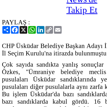
PAYLAŞ :
Paylaş
Facebook
X
WhatsApp
LinkedIn
Copy
Email
Link
CHP Üsküdar Belediye Başkan Adayı İh
İl Seçim Kurulu'na itirazda bulunmuştu
Çok sayıda sandıkta yanlış sonuçlar 
Özkes, ''Ümraniye belediye mecli
pusulaları Üsküdar sandıklarında ye
pusulaları diğer pusulalarla aynı zarfa 
Bu işlem Üsküdar'da bazı sandıklarda
bazı sandıklarda kabul gördü. 16 b