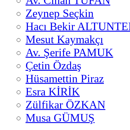
Av. Cihan TUFAN
Zeynep Seçkin
Hacı Bekir ALTUNTE
Mesut Kaymakçı
Av. Şerife PAMUK
Çetin Özdaş
Hüsamettin Piraz
Esra KİRİK
Zülfikar ÖZKAN
Musa GÜMUŞ