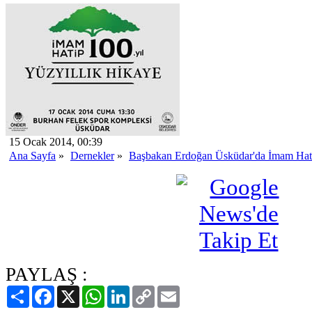
15 Ocak 2014, 00:39
Ana Sayfa
»
Dernekler
»
Başbakan Erdoğan Üsküdar'da İmam Hatip
PAYLAŞ :
Paylaş
Facebook
X
WhatsApp
LinkedIn
Copy
Email
Link