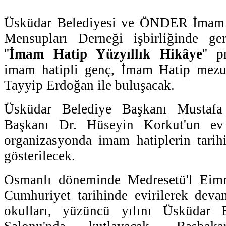
Üsküdar Belediyesi ve ÖNDER İmam 
Mensupları Derneği işbirliğinde gerç
''
İmam Hatip Yüzyıllık Hikâye
'' 
imam hatipli genç, İmam Hatip mez
Tayyip Erdoğan ile buluşacak.
Üsküdar Belediye Başkanı Musta
Başkanı Dr. Hüseyin Korkut'un ev 
organizasyonda imam hatiplerin tarih
gösterilecek.
Osmanlı döneminde Medresetü'l Eimm
Cumhuriyet tarihinde evirilerek de
okulları, yüzüncü yılını Üsküdar