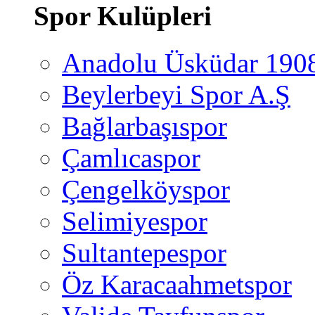
Spor Kulüpleri
Anadolu Üsküdar 190
Beylerbeyi Spor A.Ş
Bağlarbaşıspor
Çamlıcaspor
Çengelköyspor
Selimiyespor
Sultantepespor
Öz Karacaahmetspor