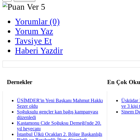
Yorumlar (0)
Yorum Yaz
Tavsiye Et
Haberi Yazdir
Dernekler
En Çok Oku
ÜSİMDER'in Yeni Başkanı Mahmut Hakkı
Üsküdar 
Sezer oldu
ve 3 kişi 
Soğuksulu gençler kan bağış kampanyası
Sinem De
düzenledi
Kastamonu Cide Soğuksu Derneği'nde 20.
yıl heyecanı
İstanbul Ülkü Ocakları 2. Bölge Başkanlığı
Birlik ve Beraberlik İftarı düzenledi