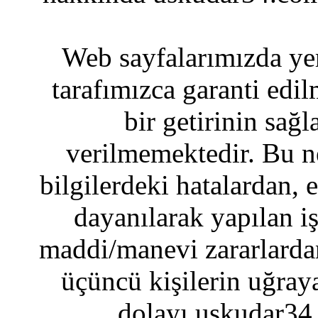
Web sayfalarımızda yer
tarafımızca garanti edil
bir getirinin sağ
verilmemektedir. Bu n
bilgilerdeki hatalardan, 
dayanılarak yapılan i
maddi/manevi zararlardan
üçüncü kişilerin uğraya
dolayı uskudar34