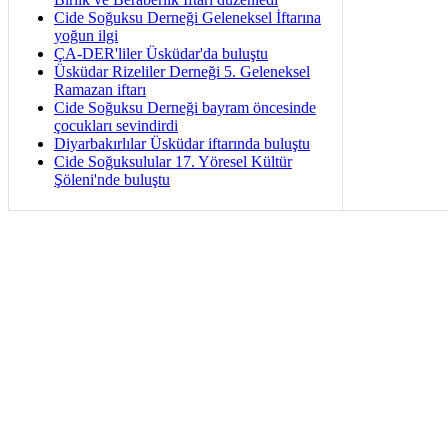
Cide Soğuksu Derneği Geleneksel İftarına
yoğun ilgi
ÇA-DER'liler Üsküdar'da buluştu
Üsküdar Rizeliler Derneği 5. Geleneksel
Ramazan iftarı
Cide Soğuksu Derneği bayram öncesinde
çocukları sevindirdi
Diyarbakırlılar Üsküdar iftarında buluştu
Cide Soğuksulular 17. Yöresel Kültür
Şöleni'nde buluştu