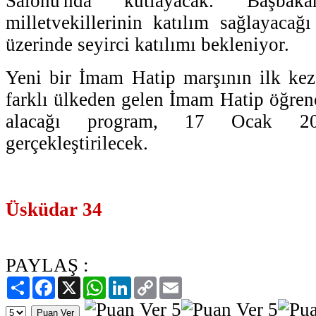
Salonu'nda kutlayacak. Başba
milletvekillerinin katılım sağlayaca
üzerinde seyirci katılımı bekleniyor.
Yeni bir İmam Hatip marşının ilk kez 
farklı ülkeden gelen İmam Hatip öğrenc
alacağı program, 17 Ocak 
gerçekleştirilecek.
Üsküdar 34
PAYLAŞ :
Paylaş
Facebook
X
WhatsApp
LinkedIn
Copy
Email
Link