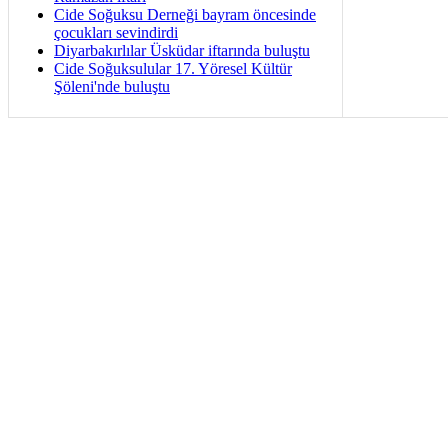
Cide Soğuksu Derneği bayram öncesinde
çocukları sevindirdi
Diyarbakırlılar Üsküdar iftarında buluştu
Cide Soğuksulular 17. Yöresel Kültür
Şöleni'nde buluştu