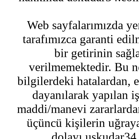
Web sayfalarımızda yer
tarafımızca garanti edil
bir getirinin sağ
verilmemektedir. Bu n
bilgilerdeki hatalardan, 
dayanılarak yapılan i
maddi/manevi zararlardan
üçüncü kişilerin uğraya
dolayı uskudar34