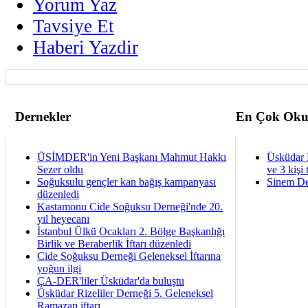
Yorum Yaz
Tavsiye Et
Haberi Yazdir
Dernekler
En Çok Oku
ÜSİMDER'in Yeni Başkanı Mahmut Hakkı
Üsküdar 
Sezer oldu
ve 3 kişi 
Soğuksulu gençler kan bağış kampanyası
Sinem De
düzenledi
Kastamonu Cide Soğuksu Derneği'nde 20.
yıl heyecanı
İstanbul Ülkü Ocakları 2. Bölge Başkanlığı
Birlik ve Beraberlik İftarı düzenledi
Cide Soğuksu Derneği Geleneksel İftarına
yoğun ilgi
ÇA-DER'liler Üsküdar'da buluştu
Üsküdar Rizeliler Derneği 5. Geleneksel
Ramazan iftarı