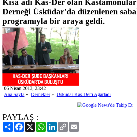
Kısa adı Kas-Der olan Kastamonula
Derneği Üsküdar'da düzenlenen sabah
programıyla bir araya geldi.
06 Nisan 2013, 23:42
Ana Sayfa
»
Dernekler
»
Üsküdar Kas-Der'i Ağarladı
PAYLAŞ :
Paylaş
Facebook
X
WhatsApp
LinkedIn
Copy
Email
Link