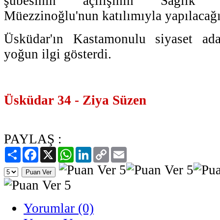
şubesinin açılışının Sağlı
Müezzinoğlu'nun katılımıyla yapılacağın
Üsküdar'ın Kastamonulu siyaset ad
yoğun ilgi gösterdi.
Üsküdar 34 - Ziya Süzen
PAYLAŞ :
Paylaş
Facebook
X
WhatsApp
LinkedIn
Copy
Email
Link
Yorumlar (0)