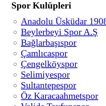
Spor Kulüpleri
Anadolu Üsküdar 190
Beylerbeyi Spor A.Ş
Bağlarbaşıspor
Çamlıcaspor
Çengelköyspor
Selimiyespor
Sultantepespor
Öz Karacaahmetspor