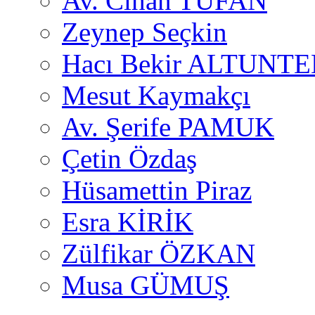
Av. Cihan TUFAN
Zeynep Seçkin
Hacı Bekir ALTUNTE
Mesut Kaymakçı
Av. Şerife PAMUK
Çetin Özdaş
Hüsamettin Piraz
Esra KİRİK
Zülfikar ÖZKAN
Musa GÜMUŞ