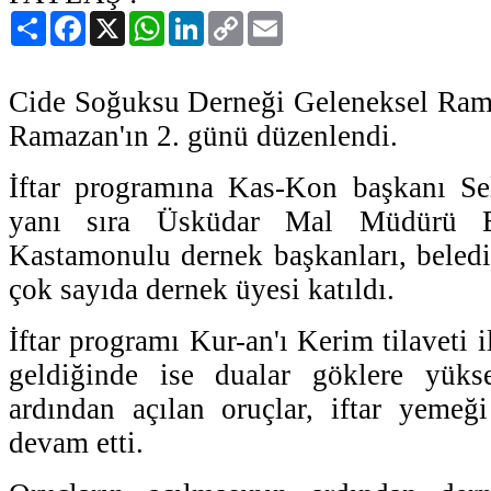
Paylaş
Facebook
X
WhatsApp
LinkedIn
Copy
Email
Link
Cide Soğuksu Derneği Geleneksel Rama
Ramazan'ın 2. günü düzenlendi.
İftar programına Kas-Kon başkanı Se
yanı sıra Üsküdar Mal Müdürü B
Kastamonulu dernek başkanları, beledi
çok sayıda dernek üyesi katıldı.
İftar programı Kur-an'ı Kerim tilaveti il
geldiğinde ise dualar göklere yüks
ardından açılan oruçlar, iftar yemeği
devam etti.