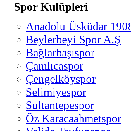
Spor Kulüpleri
Anadolu Üsküdar 190
Beylerbeyi Spor A.Ş
Bağlarbaşıspor
Çamlıcaspor
Çengelköyspor
Selimiyespor
Sultantepespor
Öz Karacaahmetspor