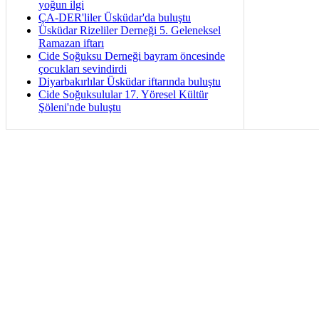
yoğun ilgi
ÇA-DER'liler Üsküdar'da buluştu
Üsküdar Rizeliler Derneği 5. Geleneksel
Ramazan iftarı
Cide Soğuksu Derneği bayram öncesinde
çocukları sevindirdi
Diyarbakırlılar Üsküdar iftarında buluştu
Cide Soğuksulular 17. Yöresel Kültür
Şöleni'nde buluştu