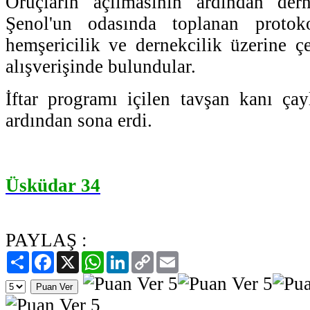
Oruçların açılmasının ardından de
Şenol'un odasında toplanan protok
hemşericilik ve dernekcilik üzerine çe
alışverişinde bulundular.
İftar programı içilen tavşan kanı ça
ardından sona erdi.
Üsküdar 34
PAYLAŞ :
Paylaş
Facebook
X
WhatsApp
LinkedIn
Copy
Email
Link