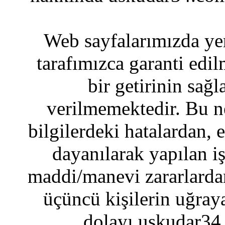
Web sayfalarımızda yer
tarafımızca garanti edil
bir getirinin sağ
verilmemektedir. Bu n
bilgilerdeki hatalardan, 
dayanılarak yapılan i
maddi/manevi zararlardan
üçüncü kişilerin uğraya
dolayı uskudar34