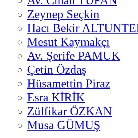
Av. Cihan TUFAN
Zeynep Seçkin
Hacı Bekir ALTUNTE
Mesut Kaymakçı
Av. Şerife PAMUK
Çetin Özdaş
Hüsamettin Piraz
Esra KİRİK
Zülfikar ÖZKAN
Musa GÜMUŞ