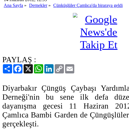
Ana Sayfa
»
Dernekler
»
Çünküşlüler Çamlıca'da biraraya geldi
PAYLAŞ :
Paylaş
Facebook
X
WhatsApp
LinkedIn
Copy
Email
Link
Diyarbakır Çüngüş Çaybaşı Yardım
Derneği'nin bu sene ilk defa düze
dayanışma gecesi 11 Haziran 2012
Çamlıca Bambi Garden de Çüngüşlüleri
gerçekleşti.