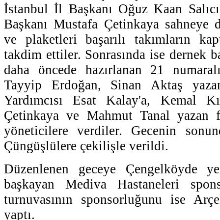
İstanbul İl Başkanı Oğuz Kaan Salıc
Başkanı Mustafa Çetinkaya sahneye d
ve plaketleri başarılı takımların ka
takdim ettiler. Sonrasında ise dernek b
daha öncede hazırlanan 21 numaralı
Tayyip Erdoğan, Sinan Aktaş yaza
Yardımcısı Esat Kalay'a, Kemal Kıl
Çetinkaya ve Mahmut Tanal yazan fo
yöneticilere verdiler. Gecenin sonun
Çüngüşlülere çekilişle verildi.
Düzenlenen geceye Çengelköyde ye
başkayan Mediva Hastaneleri spons
turnuvasının sponsorluğunu ise Arçel
yaptı.