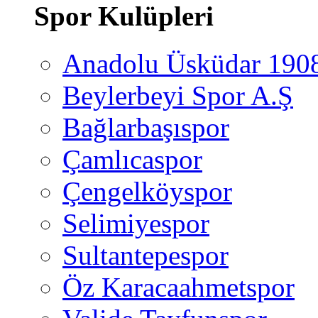
Spor Kulüpleri
Anadolu Üsküdar 190
Beylerbeyi Spor A.Ş
Bağlarbaşıspor
Çamlıcaspor
Çengelköyspor
Selimiyespor
Sultantepespor
Öz Karacaahmetspor