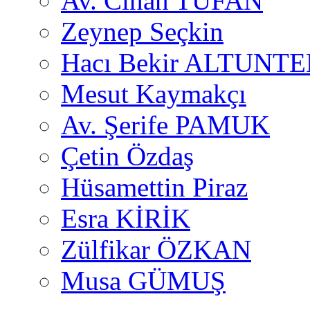
Av. Cihan TUFAN
Zeynep Seçkin
Hacı Bekir ALTUNTE
Mesut Kaymakçı
Av. Şerife PAMUK
Çetin Özdaş
Hüsamettin Piraz
Esra KİRİK
Zülfikar ÖZKAN
Musa GÜMUŞ