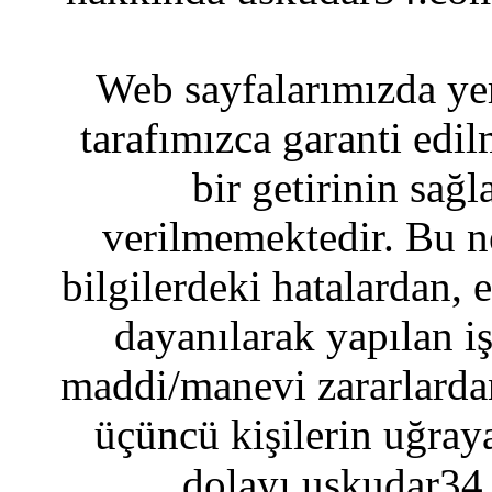
Web sayfalarımızda yer
tarafımızca garanti edil
bir getirinin sağ
verilmemektedir. Bu n
bilgilerdeki hatalardan, 
dayanılarak yapılan i
maddi/manevi zararlardan
üçüncü kişilerin uğraya
dolayı uskudar34