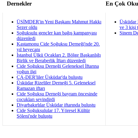
Dernekler
En Çok Oku
ÜSİMDER'in Yeni Başkanı Mahmut Hakkı
Üsküdar 
Sezer oldu
ve 3 kişi 
Soğuksulu gençler kan bağış kampanyası
Sinem De
düzenledi
Kastamonu Cide Soğuksu Derneği'nde 20.
yıl heyecanı
İstanbul Ülkü Ocakları 2. Bölge Başkanlığı
Birlik ve Beraberlik İftarı düzenledi
Cide Soğuksu Derneği Geleneksel İftarına
yoğun ilgi
ÇA-DER'liler Üsküdar'da buluştu
Üsküdar Rizeliler Derneği 5. Geleneksel
Ramazan iftarı
Cide Soğuksu Derneği bayram öncesinde
çocukları sevindirdi
Diyarbakırlılar Üsküdar iftarında buluştu
Cide Soğuksulular 17. Yöresel Kültür
Şöleni'nde buluştu