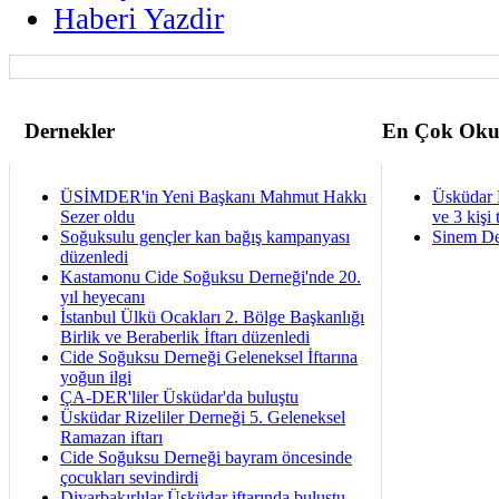
Haberi Yazdir
Dernekler
En Çok Oku
ÜSİMDER'in Yeni Başkanı Mahmut Hakkı
Üsküdar 
Sezer oldu
ve 3 kişi 
Soğuksulu gençler kan bağış kampanyası
Sinem De
düzenledi
Kastamonu Cide Soğuksu Derneği'nde 20.
yıl heyecanı
İstanbul Ülkü Ocakları 2. Bölge Başkanlığı
Birlik ve Beraberlik İftarı düzenledi
Cide Soğuksu Derneği Geleneksel İftarına
yoğun ilgi
ÇA-DER'liler Üsküdar'da buluştu
Üsküdar Rizeliler Derneği 5. Geleneksel
Ramazan iftarı
Cide Soğuksu Derneği bayram öncesinde
çocukları sevindirdi
Diyarbakırlılar Üsküdar iftarında buluştu