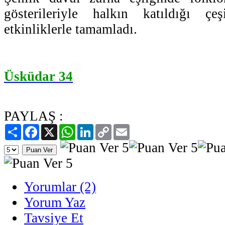
gösterileriyle halkın katıldığı çe
etkinliklerle tamamladı.
Üsküdar 34
PAYLAŞ :
Paylaş
Facebook
X
WhatsApp
LinkedIn
Copy
Email
Link
Yorumlar (2)
Yorum Yaz
Tavsiye Et