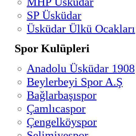
MHP Üsküdar
SP Üsküdar
Üsküdar Ülkü Ocakları
Spor Kulüpleri
Anadolu Üsküdar 1908
Beylerbeyi Spor A.Ş
Bağlarbaşıspor
Çamlıcaspor
Çengelköyspor
Selimiyespor