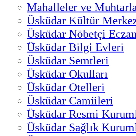
Mahalleler ve Muhtarl
Üsküdar Kültür Merkez
Üsküdar Nöbetçi Eczan
Üsküdar Bilgi Evleri
Üsküdar Semtleri
Üsküdar Okulları
Üsküdar Otelleri
Üsküdar Camiileri
Üsküdar Resmi Kuruml
Üsküdar Sağlık Kuruml