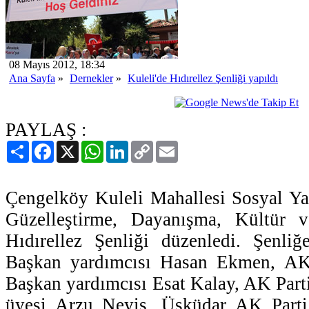
08 Mayıs 2012, 18:34
Ana Sayfa
»
Dernekler
»
Kuleli'de Hıdırellez Şenliği yapıldı
PAYLAŞ :
Paylaş
Facebook
X
WhatsApp
LinkedIn
Copy
Email
Link
Çengelköy Kuleli Mahallesi Sosyal Y
Güzelleştirme, Dayanışma, Kültür 
Hıdırellez Şenliği düzenledi. Şenli
Başkan yardımcısı Hasan Ekmen, AK 
Başkan yardımcısı Esat Kalay, AK Parti
üyesi Arzu Neyiş, Üsküdar AK Parti i