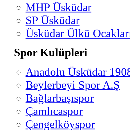
MHP Üsküdar
SP Üsküdar
Üsküdar Ülkü Ocaklar
Spor Kulüpleri
Anadolu Üsküdar 190
Beylerbeyi Spor A.Ş
Bağlarbaşıspor
Çamlıcaspor
Çengelköyspor