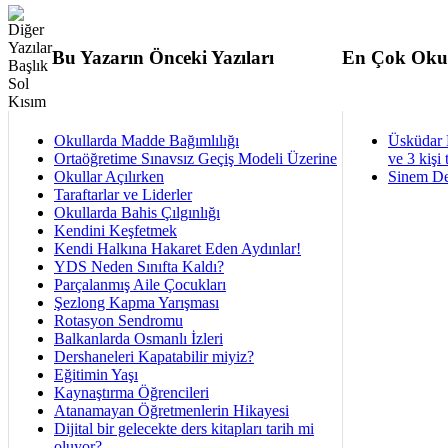
Bu Yazarın Önceki Yazıları
En Çok Oku
Okullarda Madde Bağımlılığı
Üsküdar 
Ortaöğretime Sınavsız Geçiş Modeli Üzerine
ve 3 kişi 
Okullar Açılırken
Sinem De
Taraftarlar ve Liderler
Okullarda Bahis Çılgınlığı
Kendini Keşfetmek
Kendi Halkına Hakaret Eden Aydınlar!
YDS Neden Sınıfta Kaldı?
Parçalanmış Aile Çocukları
Şezlong Kapma Yarışması
Rotasyon Sendromu
Balkanlarda Osmanlı İzleri
Dershaneleri Kapatabilir miyiz?
Eğitimin Yaşı
Kaynaştırma Öğrencileri
Atanamayan Öğretmenlerin Hikayesi
Dijital bir gelecekte ders kitapları tarih mi
oluyor?