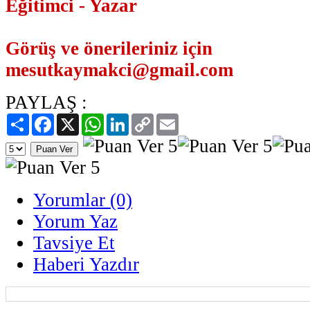
Eğitimci - Yazar
Görüş ve önerileriniz için
mesutkaymakci@gmail.com
PAYLAŞ :
Paylaş
Facebook
X
WhatsApp
LinkedIn
Copy
Email
Link
Yorumlar (0)
Yorum Yaz
Tavsiye Et
Haberi Yazdır