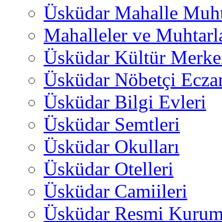
Üsküdar Mahalle Muht
Mahalleler ve Muhtarl
Üsküdar Kültür Merkez
Üsküdar Nöbetçi Ecza
Üsküdar Bilgi Evleri
Üsküdar Semtleri
Üsküdar Okulları
Üsküdar Otelleri
Üsküdar Camiileri
Üsküdar Resmi Kurum