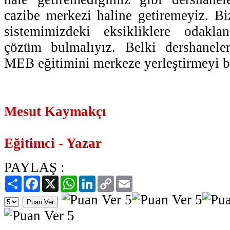
cazibe merkezi haline getiremeyiz. B
sistemimizdeki eksikliklere odakla
çözüm bulmalıyız. Belki dershanele
MEB eğitimini merkeze yerleştirmeyi ba
Mesut Kaymakçı
Eğitimci - Yazar
PAYLAŞ :
Paylaş
Facebook
X
WhatsApp
LinkedIn
Copy
Email
Link