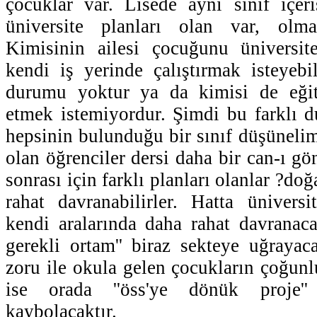
çocuklar var. Lisede aynı sınıf içer
üniversite planları olan var, olm
Kimisinin ailesi çocuğunu üniversi
kendi iş yerinde çalıştırmak isteyebi
durumu yoktur ya da kimisi de eği
etmek istemiyordur. Şimdi bu farklı 
hepsinin bulunduğu bir sınıf düşünelim
olan öğrenciler dersi daha bir can-ı gö
sonrası için farklı planları olanlar ?doğ
rahat davranabilirler. Hatta ünivers
kendi aralarında daha rahat davranacak
gerekli ortam'' biraz sekteye uğrayaca
zoru ile okula gelen çocukların çoğunl
ise orada ''öss'ye dönük proje'
kaybolacaktır.