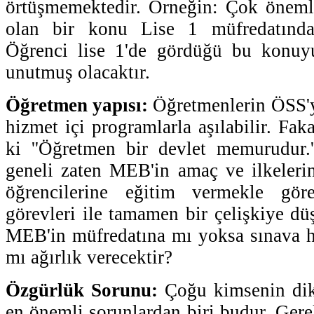
örtüşmemektedir. Örneğin: Çok önemli
olan bir konu Lise 1 müfredatında 
Öğrenci lise 1'de gördüğü bu konuy
unutmuş olacaktır.
Öğretmen yapısı:
Öğretmenlerin ÖSS'y
hizmet içi programlarla aşılabilir. Faka
ki ''Öğretmen bir devlet memurudur.'
geneli zaten MEB'in amaç ve ilkeleri
öğrencilerine eğitim vermekle gö
görevleri ile tamamen bir çelişkiye dü
MEB'in müfredatına mı yoksa sınava ha
mı ağırlık verecektir?
Özgürlük Sorunu:
Çoğu kimsenin dik
en önemli sorunlardan biri budur. Gere