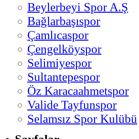
Beylerbeyi Spor A.Ş
Bağlarbaşıspor
Çamlıcaspor
Çengelköyspor
Selimiyespor
Sultantepespor
Öz Karacaahmetspor
Valide Tayfunspor
Selamsız Spor Kulübü