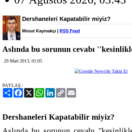
Dershaneleri Kapatabilir miyiz?
Mesut Kaymakçı |
RSS Feed
Aslında bu sorunun cevabı ''kesinlikle
29 Mart 2013, 01:05
PAYLAŞ :
Paylaş
Facebook
X
WhatsApp
LinkedIn
Copy
Email
Link
Dershaneleri Kapatabilir miyiz?
Aslında bu sorunun cevabı ''kesinlikle