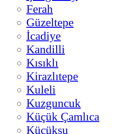
Ferah
Güzeltepe
İcadiye
Kandilli
Kısıklı
Kirazlıtepe
Kuleli
Kuzguncuk
Küçük Çamlıca
Küçüksu