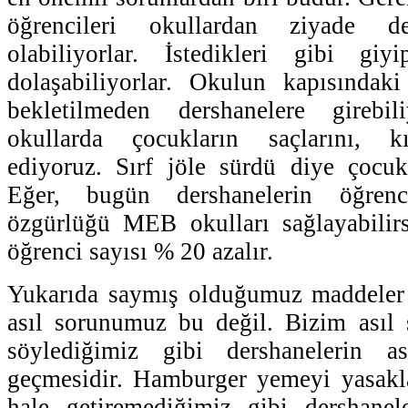
öğrencileri okullardan ziyade de
olabiliyorlar. İstedikleri gibi giyi
dolaşabiliyorlar. Okulun kapısındaki 
bekletilmeden dershanelere girebil
okullarda çocukların saçlarını, kı
ediyoruz. Sırf jöle sürdü diye çocukl
Eğer, bugün dershanelerin öğren
özgürlüğü MEB okulları sağlayabilir
öğrenci sayısı % 20 azalır.
Yukarıda saymış olduğumuz maddeler ç
asıl sorunumuz bu değil. Bizim asıl
söylediğimiz gibi dershanelerin a
geçmesidir. Hamburger yemeyi yasakla
hale getiremediğimiz gibi dershanel