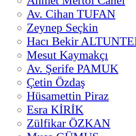
Ahmet Mertol Canel
Av. Cihan TUFAN
Zeynep Seçkin
Hacı Bekir ALTUNTE
Mesut Kaymakçı
Av. Şerife PAMUK
Çetin Özdaş
Hüsamettin Piraz
Esra KİRİK
Zülfikar ÖZKAN