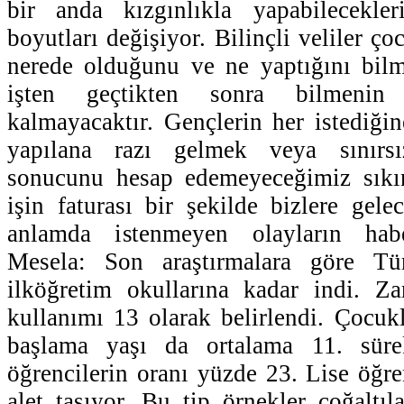
bir anda kızgınlıkla yapabilecekle
boyutları değişiyor. Bilinçli veliler ço
nerede olduğunu ve ne yaptığını bilm
işten geçtikten sonra bilmeni
kalmayacaktır. Gençlerin her istediğ
yapılana razı gelmek veya sınırsı
sonucunu hesap edemeyeceğimiz sıkınt
işin faturası bir şekilde bizlere gel
anlamda istenmeyen olayların habe
Mesela: Son araştırmalara göre Tür
ilköğretim okullarına kadar indi. Za
kullanımı 13 olarak belirlendi. Çocukl
başlama yaşı da ortalama 11. sürek
öğrencilerin oranı yüzde 23. Lise öğren
alet taşıyor. Bu tip örnekler çoğaltıl