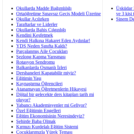
Okullarda Madde Bağımlılığı
Üsküdar 
Ortaöğretime Sınavsız Geçiş Modeli Üzerine
ve 3 kişi 
Okullar Açılırken
Sinem De
Taraftarlar ve Liderler
Okullarda Bahis Çılgınlığı
Kendini Keşfetmek
Kendi Halkına Hakaret Eden Aydınlar!
YDS Neden Sınıfta Kaldı?
Parçalanmış Aile Çocukları
Şezlong Kapma Yarışması
Rotasyon Sendromu
Balkanlarda Osmanlı İzleri
Dershaneleri Kapatabilir miyiz?
Eğitimin Yaşı
Kaynaştırma Öğrencileri
Atanamayan Öğretmenlerin Hikayesi
Dijital bir gelecekte ders kitapları tarih mi
oluyor?
Yabancı Akademisyenler mi Geliyor?
Özel Eğitimin Engelleri
Eğitim Ekonomisinin Neresindeyiz?
Şehirde Baba Olmak
Kırmızı Kurdelalı Eğitim Sistemi
Çocuklarımızla Yürek Teması