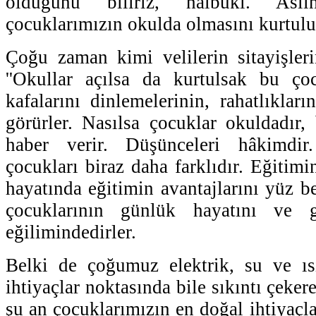
olduğunu biliriz, hâlbuki. Asl
çocuklarımızın okulda olmasını kurtulu
Çoğu zaman kimi velilerin sitayişler
''Okullar açılsa da kurtulsak bu çoc
kafalarını dinlemelerinin, rahatlıkların
görürler. Nasılsa çocuklar okuldadır, 
haber verir. Düşünceleri hâkimdir.
çocukları biraz daha farklıdır. Eğitimi
hayatında eğitimin avantajlarını yüz b
çocuklarının günlük hayatını ve g
eğilimindedirler.
Belki de çoğumuz elektrik, su ve ı
ihtiyaçlar noktasında bile sıkıntı çeke
şu an çocuklarımızın en doğal ihtiyaçla