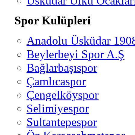
Üsküdar Ülkü Ocaklar
Spor Kulüpleri
Anadolu Üsküdar 190
Beylerbeyi Spor A.Ş
Bağlarbaşıspor
Çamlıcaspor
Çengelköyspor
Selimiyespor
Sultantepespor