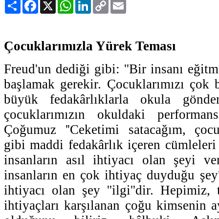
Paylaş
Facebook
X
WhatsApp
LinkedIn
Copy
Email
Link
Çocuklarımızla Yürek Teması
Freud'un dediği gibi: ''Bir insanı eği
başlamak gerekir. Çocuklarımızı çok 
büyük fedakârlıklarla okula gönde
çocuklarımızın okuldaki performans
Çoğumuz ''Ceketimi satacağım, çocu
gibi maddi fedakârlık içeren cümleleri
insanların asıl ihtiyacı olan şeyi ve
insanların en çok ihtiyaç duyduğu şey
ihtiyacı olan şey ''ilgi''dir. Hepimi
ihtiyaçları karşılanan çoğu kimsenin