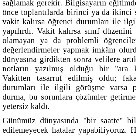
sağlamak gerekir. Bilgisayarın eğitim
önce toplantılarda birinci ya da ikinci 
vakit kalırsa öğrenci durumları ile ilg
yapılırdı. Vakit kalırsa sınıf düzenin
olamayan ya da problemli öğrencile
değerlendirmeler yapmak imkânı olurd
dünyasına girdikten sonra velilere art
notların yazılmış olduğu bir ''ara k
Vakitten tasarruf edilmiş oldu; faka
durumları ile ilgili görüşme varsa p
durma, bu sorunlara çözümler getirme
yetersiz kaldı.
Günümüz dünyasında ''bir saatte'' bi
edilemeyecek hatalar yapabiliyoruz. H