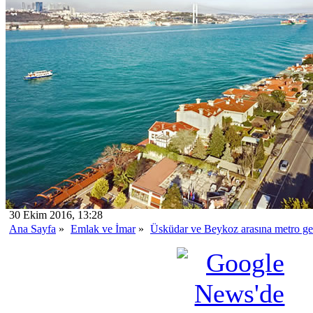
30 Ekim 2016, 13:28
Ana Sayfa
»
Emlak ve İmar
»
Üsküdar ve Beykoz arasına metro ge