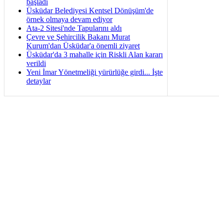
başladı
Üsküdar Belediyesi Kentsel Dönüşüm'de
örnek olmaya devam ediyor
Ata-2 Sitesi'nde Tapularını aldı
Çevre ve Şehircilik Bakanı Murat
Kurum'dan Üsküdar'a önemli ziyaret
Üsküdar'da 3 mahalle için Riskli Alan kararı
verildi
Yeni İmar Yönetmeliği yürürlüğe girdi... İşte
detaylar