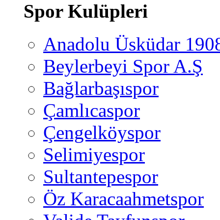
Spor Kulüpleri
Anadolu Üsküdar 190
Beylerbeyi Spor A.Ş
Bağlarbaşıspor
Çamlıcaspor
Çengelköyspor
Selimiyespor
Sultantepespor
Öz Karacaahmetspor