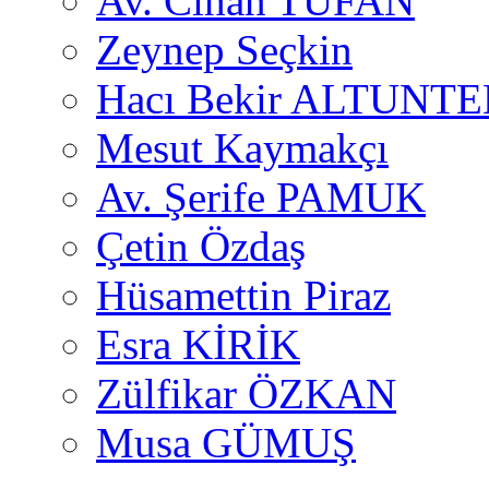
Av. Cihan TUFAN
Zeynep Seçkin
Hacı Bekir ALTUNTE
Mesut Kaymakçı
Av. Şerife PAMUK
Çetin Özdaş
Hüsamettin Piraz
Esra KİRİK
Zülfikar ÖZKAN
Musa GÜMUŞ