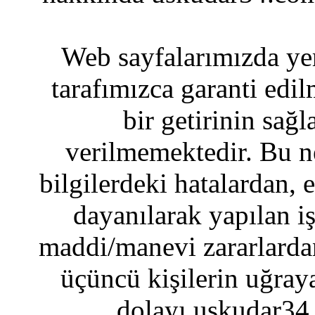
Web sayfalarımızda yer
tarafımızca garanti edil
bir getirinin sağ
verilmemektedir. Bu n
bilgilerdeki hatalardan, 
dayanılarak yapılan i
maddi/manevi zararlardan
üçüncü kişilerin uğraya
dolayı uskudar34