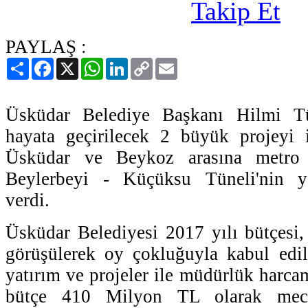
PAYLAŞ :
Paylaş
Facebook
X
WhatsApp
LinkedIn
Copy
Email
Link
Üsküdar Belediye Başkanı Hilmi T
hayata geçirilecek 2 büyük projeyi i
Üsküdar ve Beykoz arasına metro
Beylerbeyi - Küçüksu Tüneli'nin ya
verdi.
Üsküdar Belediyesi 2017 yılı bütçesi,
görüşülerek oy çokluğuyla kabul edil
yatırım ve projeler ile müdürlük harca
bütçe 410 Milyon TL olarak mecli