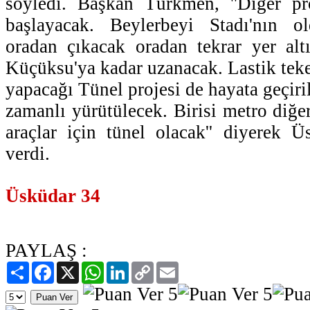
söyledi. Başkan Türkmen, ''Diğer p
başlayacak. Beylerbeyi Stadı'nın 
oradan çıkacak oradan tekrar yer al
Küçüksu'ya kadar uzanacak. Lastik teker
yapacağı Tünel projesi de hayata geçiril
zamanlı yürütülecek. Birisi metro diğeri
araçlar için tünel olacak'' diyerek Ü
verdi.
Üsküdar 34
PAYLAŞ :
Paylaş
Facebook
X
WhatsApp
LinkedIn
Copy
Email
Link