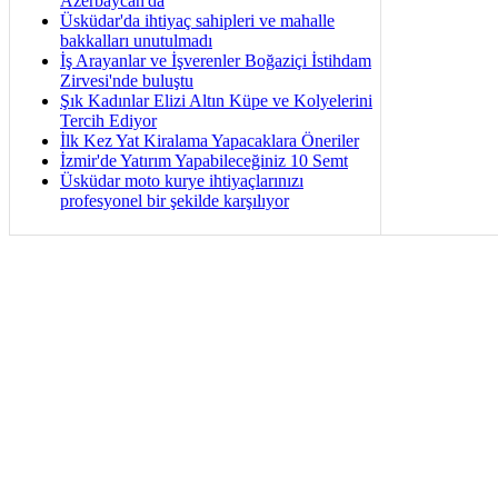
Azerbaycan'da
Üsküdar'da ihtiyaç sahipleri ve mahalle
bakkalları unutulmadı
İş Arayanlar ve İşverenler Boğaziçi İstihdam
Zirvesi'nde buluştu
Şık Kadınlar Elizi Altın Küpe ve Kolyelerini
Tercih Ediyor
İlk Kez Yat Kiralama Yapacaklara Öneriler
İzmir'de Yatırım Yapabileceğiniz 10 Semt
Üsküdar moto kurye ihtiyaçlarınızı
profesyonel bir şekilde karşılıyor