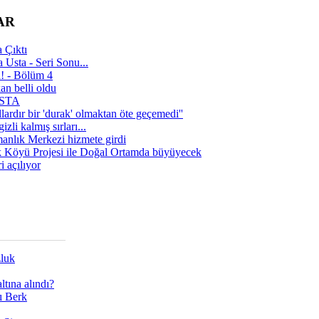
AR
 Çıktı
 Usta - Seri Sonu...
a! - Bölüm 4
n belli oldu
 USTA
lardır bir 'durak' olmaktan öte geçemedi''
zli kalmış sırları...
manlık Merkezi hizmete girdi
 Köyü Projesi ile Doğal Ortamda büyüyecek
i açılıyor
zluk
tına alındı?
ı Berk