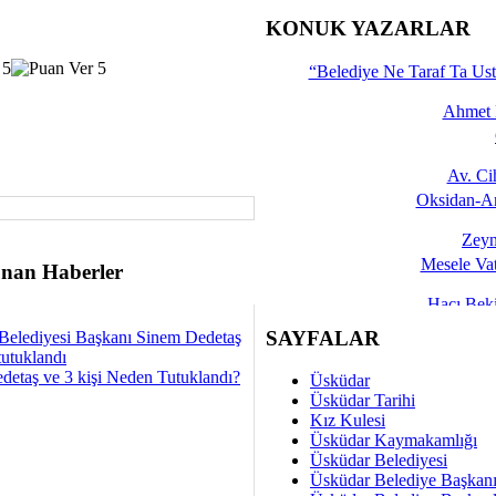
İşte 
KONUK YAZARLAR
Yalçın
“Belediye Ne Taraf Ta Ust
Ahmet 
Av. C
Oksidan-An
Zeyn
Mesele Vat
nan Haberler
Hacı Be
Okullarda M
SAYFALAR
Belediyesi Başkanı Sinem Dedetaş
tutuklandı
Mesu
detaş ve 3 kişi Neden Tutuklandı?
Üsküdar
Dünya Fani, Ama Kısa
Üsküdar Tarihi
Kız Kulesi
Sav
Üsküdar Kaymakamlığı
Hukukun Adale
Üsküdar Belediyesi
Üsküdar Belediye Başkan