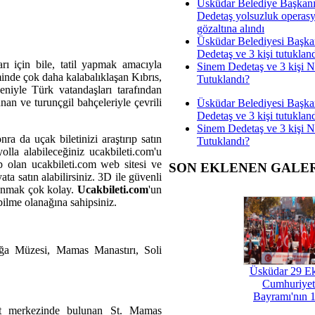
Üsküdar Belediye Başkan
Dedetaş yolsuzluk operas
gözaltına alındı
Üsküdar Belediyesi Başka
Dedetaş ve 3 kişi tutuklan
ları için bile, tatil yapmak amacıyla
Sinem Dedetaş ve 3 kişi 
minde çok daha kalabalıklaşan Kıbrıs,
Tutuklandı?
eniyle Türk vatandaşları tarafından
unan ve turunçgil bahçeleriyle çevrili
Üsküdar Belediyesi Başka
Dedetaş ve 3 kişi tutuklan
Sinem Dedetaş ve 3 kişi 
onra da uçak biletinizi araştırıp satın
Tutuklandı?
olla alabileceğiniz ucakbileti.com'u
hip olan ucakbileti.com web sitesi ve
SON EKLENEN GALE
ta satın alabilirsiniz. 3D ile güvenli
lanmak çok kolay.
Ucakbileti.com
'un
bilme olanağına sahipsiniz.
oğa Müzesi, Mamas Manastırı, Soli
Üsküdar 29 E
Cumhuriyet
Bayramı'nın 1
rt merkezinde bulunan St. Mamas