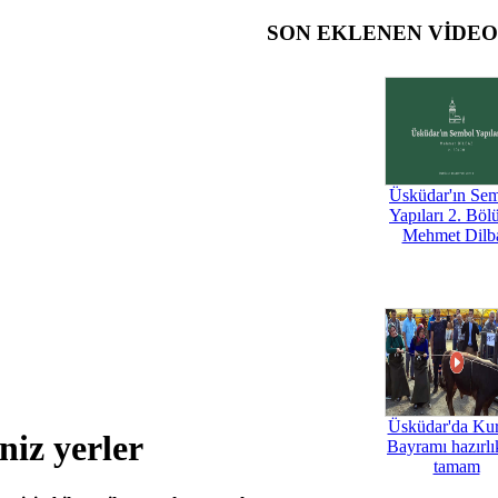
SON EKLENEN VİDE
Üsküdar'ın Se
Yapıları 2. Böl
Mehmet Dilb
Üsküdar'da Ku
niz yerler
Bayramı hazırlık
tamam