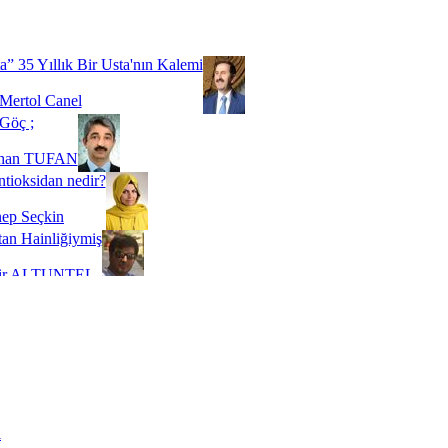
Biz buyuz...
 SOYSEVİNÇ
a” 35 Yıllık Bir Usta'nın Kalemi
Mertol Canel
Göç ;
ihan TUFAN
tioksidan nedir?
ep Seçkin
an Hainliğiymiş
kir ALTUNTEL
adde Bağımlılığı
t Kaymakçı
 Bir Süre De Olsa Burdayız
aş ŞENEL
ti Kalmadı Üstadım!
ı