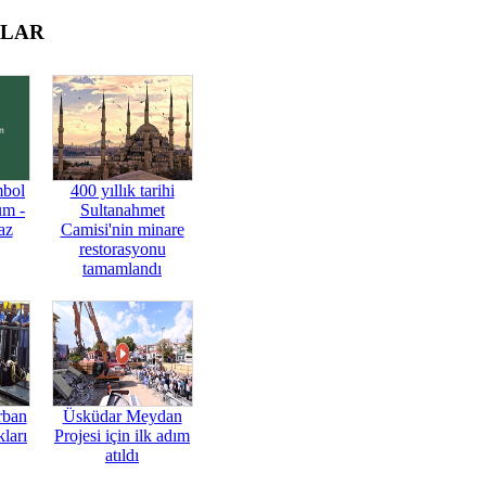
OLAR
mbol
400 yıllık tarihi
üm -
Sultanahmet
az
Camisi'nin minare
restorasyonu
tamamlandı
rban
Üsküdar Meydan
ları
Projesi için ilk adım
atıldı