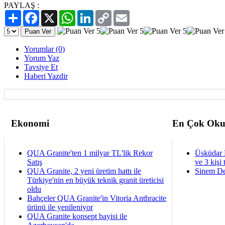
PAYLAŞ :
Paylaş
Facebook
X
WhatsApp
LinkedIn
Copy
Email
Link
Yorumlar (0)
Yorum Yaz
Tavsiye Et
Haberi Yazdir
Ekonomi
En Çok Oku
QUA Granite'ten 1 milyar TL'lik Rekor
Üsküdar 
Satış
ve 3 kişi 
QUA Granite, 2 yeni üretim hattı ile
Sinem De
Türkiye'nin en büyük teknik granit üreticisi
oldu
Bahçeler QUA Granite'in Vitoria Anthracite
ürünü ile yenileniyor
QUA Granite konsept bayisi ile