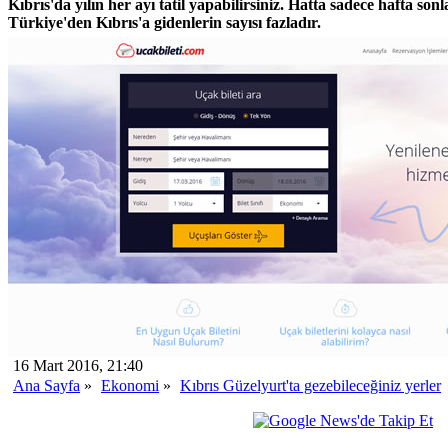
Kıbrıs'da yılın her ayı tatil yapabilirsiniz. Hatta sadece hafta sonl
Türkiye'den Kıbrıs'a gidenlerin sayısı fazladır.
16 Mart 2016, 21:40
Ana Sayfa
»
Ekonomi
»
Kıbrıs Güzelyurt'ta gezebileceğiniz yerler