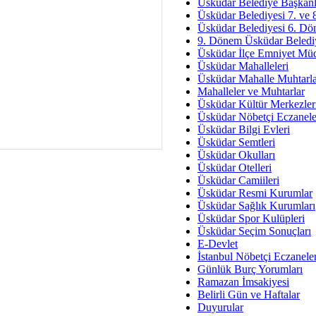
Av. Ş
Üsküdar Belediye Başkanl
Üsküdar Belediyesi 7. ve
İmar Sorunlarının Genel Ç
Üsküdar Belediyesi 6. Dö
9. Dönem Üsküdar Belediy
Çet
Üsküdar İlçe Emniyet Mü
Arakan Ner
Üsküdar Mahalleleri
Üsküdar Mahalle Muhtarla
Hüsam
Mahalleler ve Muhtarlar
Bayramın Mü
Üsküdar Kültür Merkezler
Üsküdar Nöbetçi Eczanele
Es
Üsküdar Bilgi Evleri
Ruhsal Yön
Üsküdar Semtleri
Üsküdar Okulları
Zülf
Üsküdar Otelleri
Üsküdar Kar
Üsküdar Camiileri
Üsküdar Resmi Kurumlar
Mus
Üsküdar Sağlık Kurumları
Üsküdar Spor Kulüpleri
Üsküdar Seçim Sonuçları
E-Devlet
İstanbul Nöbetçi Eczanele
Günlük Burç Yorumları
Ramazan İmsakiyesi
Belirli Gün ve Haftalar
Duyurular