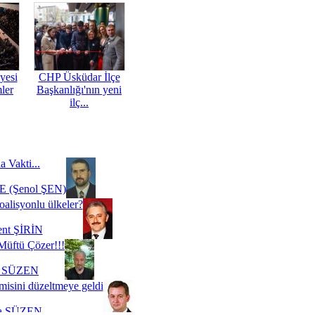
yesi
CHP Üsküdar İlçe
mler
Başkanlığı'nın yeni
ilç...
a Vakti...
 (Şenol ŞEN)
oalisyonlu ülkeler?
ent ŞİRİN
Müftü Çözer!!!
i SÜZEN
misini düzeltmeye geldi
a SÜZEN