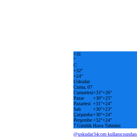
+
31
°
C
+
32°
+
24°
Uskudar
Cuma, 07
Cumartesi
+
33°
+
26°
Pazar
+
30°
+
25°
Pazartesi
+
31°
+
24°
Salı
+
30°
+
23°
Çarşamba
+
30°
+
24°
Perşembe
+
32°
+
24°
7 Günlük Hava Tahmini
@uskudar34com kullanıcısından