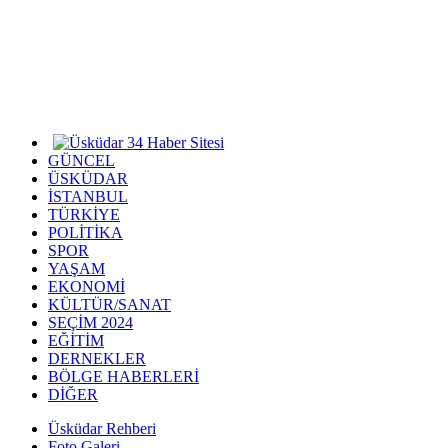
GÜNCEL
ÜSKÜDAR
İSTANBUL
TÜRKİYE
POLİTİKA
SPOR
YAŞAM
EKONOMİ
KÜLTÜR/SANAT
SEÇİM 2024
EĞİTİM
DERNEKLER
BÖLGE HABERLERİ
DİĞER
Üsküdar Rehberi
Foto Galeri