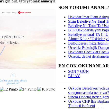
arı için bile, tatil yapmak amacıyla
SON YORUMLANANL
Üsküdar İmar Planı Askıya
Sizin Belediye Ne Taraf Ta
Belediye Ne Taraf Ta Ust
BTP Üsküdar'da yeni başka
Belediye ne taraf TA !!!
Ahmet Kılıç : ''Üsküdar yıl
Bülbülderesi mezarlığının gi
Ücretsiz Psikolojik Danış
Üsküdarlı Çocuklar Çocuk
Ücretsiz devlet dershaneler
EN ÇOK OKUNANLAR
SON 7 GÜN
BU AY
Üsküdar Belediyesi yolsu
soruşturmasında neler var?
Sinem Dedetaş neden gözal
Üsküdar CHP İlçe Başkan
Tütüncü istifa etti