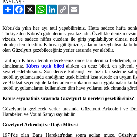
PAYLAŞ :
Paylaş
Facebook
X
WhatsApp
LinkedIn
Copy
Email
Link
Kıbrıs'da yılın her ayı tatil yapabilirsiniz. Hatta sadece hafta son
Türkiye'den Kıbrıs'a gidenlerin sayısı fazladır. Özellikle deniz mevsi
vizesiz ve sadece nüfus cüzdanı ile giriş yapılabiliyor olması ned
oldukça tercih edilir. Kıbrıs'a gittiğinizde, adanın kuzeybatısında bul
olan Güzelyurt gezebileceğiniz yerler arasında yer alabilir.
Tatil için Kıbrıs'ı tercih edecekseniz önce tarihlerinizi belirlemeli, s
almalısınız.
Kıbrıs uçak bileti
alırken en ucuz bileti, en güvenli y
ziyaret edebilirsiniz. Son derece kullanışlı ve hızlı bir sisteme sa
mobil uygulamasında aradığınız uçak biletini kısa sürede en uygun fiya
ve 9 taksit seçeneği ile kolay ödeme imkanı sunan uygulamaları kul
mobil uygulamalarını kullanırken tüm hava yollarını tek ekranda göre
Kıbrıs seyahatiniz sırasında Güzelyurt'ta nereleri gezebilirsiniz?
Güzelyurt'ta gezilecek yerler arasında Güzelyurt Arkeoloji ve D
Harabeleri ve Vouni Sarayı sayılabilir.
Güzelyurt Arkeoloji ve Doğa Müzesi
1974'de olan Barış Harekatı'ndan sonra açılan müze, Güzelyu