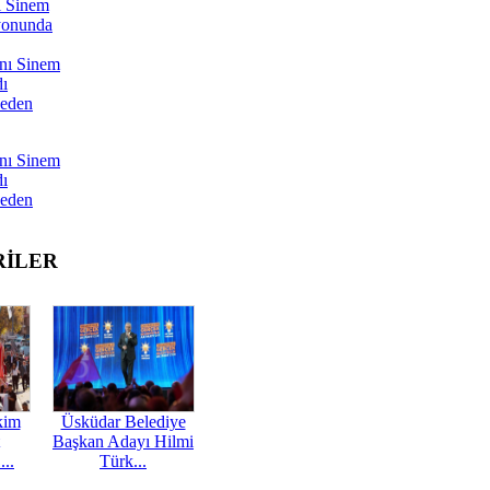
ı Sinem
yonunda
nı Sinem
dı
Neden
nı Sinem
dı
Neden
RİLER
kim
Üsküdar Belediye
Başkan Adayı Hilmi
...
Türk...