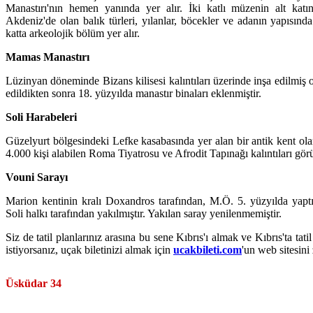
Manastırı'nın hemen yanında yer alır. İki katlı müzenin alt katı
Akdeniz'de olan balık türleri, yılanlar, böcekler ve adanın yapısında 
katta arkeolojik bölüm yer alır.
Mamas Manastırı
Lüzinyan döneminde Bizans kilisesi kalıntıları üzerinde inşa edilmiş o
edildikten sonra 18. yüzyılda manastır binaları eklenmiştir.
Soli Harabeleri
Güzelyurt bölgesindeki Lefke kasabasında yer alan bir antik kent olan
4.000 kişi alabilen Roma Tiyatrosu ve Afrodit Tapınağı kalıntıları görül
Vouni Sarayı
Marion kentinin kralı Doxandros tarafından, M.Ö. 5. yüzyılda yaptı
Soli halkı tarafından yakılmıştır. Yakılan saray yenilenmemiştir.
Siz de tatil planlarınız arasına bu sene Kıbrıs'ı almak ve Kıbrıs'ta t
istiyorsanız, uçak biletinizi almak için
ucakbileti.com
'un web sitesini 
Üsküdar 34