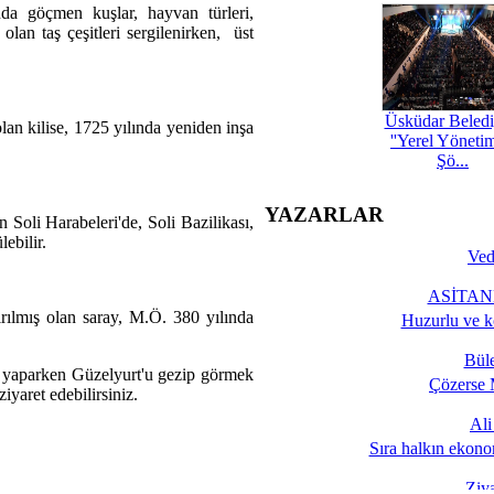
nda göçmen kuşlar, hayvan türleri,
olan taş çeşitleri sergilenirken, üst
Üsküdar Beledi
lan kilise, 1725 yılında yeniden inşa
''Yerel Yöneti
Şö...
YAZARLAR
 Soli Harabeleri'de, Soli Bazilikası,
ebilir.
Ved
ASİTANE
rılmış olan saray, M.Ö. 380 yılında
Huzurlu ve k
Bül
atil yaparken Güzelyurt'u gezip görmek
Çözerse 
ziyaret edebilirsiniz.
Al
Sıra halkın ekono
Ziy