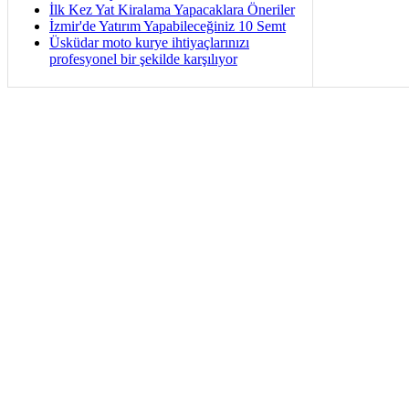
İlk Kez Yat Kiralama Yapacaklara Öneriler
İzmir'de Yatırım Yapabileceğiniz 10 Semt
Üsküdar moto kurye ihtiyaçlarınızı
profesyonel bir şekilde karşılıyor