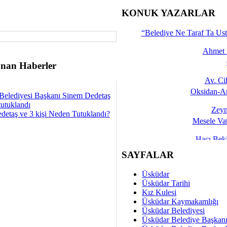
İşte 
KONUK YAZARLAR
Yalçın
“Belediye Ne Taraf Ta Ust
Ahmet 
nan Haberler
Av. C
Oksidan-An
Belediyesi Başkanı Sinem Dedetaş
tutuklandı
Zeyn
detaş ve 3 kişi Neden Tutuklandı?
Mesele Vat
Hacı Be
Okullarda M
SAYFALAR
Mesu
Üsküdar
Dünya Fani, Ama Kısa
Üsküdar Tarihi
Kız Kulesi
Sav
Üsküdar Kaymakamlığı
Hukukun Adale
Üsküdar Belediyesi
Üsküdar Belediye Başkan