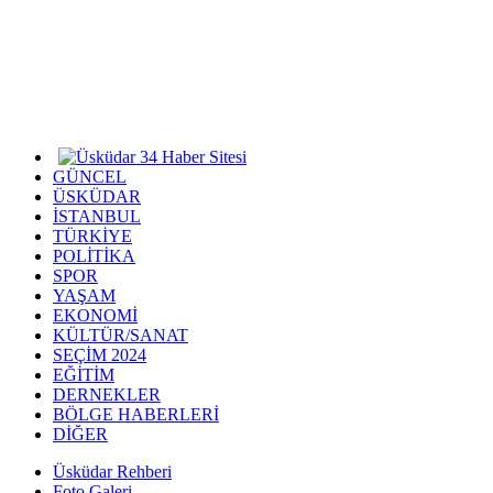
GÜNCEL
ÜSKÜDAR
İSTANBUL
TÜRKİYE
POLİTİKA
SPOR
YAŞAM
EKONOMİ
KÜLTÜR/SANAT
SEÇİM 2024
EĞİTİM
DERNEKLER
BÖLGE HABERLERİ
DİĞER
Üsküdar Rehberi
Foto Galeri