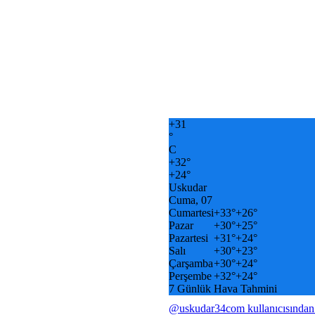
+
31
°
C
+
32°
+
24°
Uskudar
Cuma, 07
Cumartesi
+
33°
+
26°
Pazar
+
30°
+
25°
Pazartesi
+
31°
+
24°
Salı
+
30°
+
23°
Çarşamba
+
30°
+
24°
Perşembe
+
32°
+
24°
7 Günlük Hava Tahmini
@uskudar34com kullanıcısından