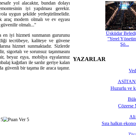
esafe yol alacaktır, bundan dolayı
emontesinin iyi yapılması gerekir.
la uygun şekilde yerleştirilmelidir.
ak araç modern olmalı ve ev eşyası
güvenilir olmalı...''
Üsküdar Beledi
mda en iyi hizmeti sunmanın gururunu
''Yerel Yöneti
irdiği tecrübeye, kaliteye ve güvene
Şö...
arına hizmet sunmaktadır. Sizlerde
r, sigortalı ve sorunsuz taşınmasını
nir, beyaz eşya, mobilya eşyalarınız
YAZARLAR
alaj kağıtları ile sarılır geriye kalan
a güvenli bir taşıma ile araca taşınır.
Ved
ASİTANE
Huzurlu ve k
Bül
Çözerse 
Al
Sıra halkın ekono
Ziy