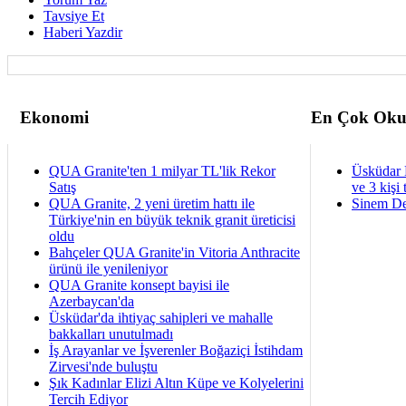
Tavsiye Et
Haberi Yazdir
Ekonomi
En Çok Oku
QUA Granite'ten 1 milyar TL'lik Rekor
Üsküdar 
Satış
ve 3 kişi 
QUA Granite, 2 yeni üretim hattı ile
Sinem De
Türkiye'nin en büyük teknik granit üreticisi
oldu
Bahçeler QUA Granite'in Vitoria Anthracite
ürünü ile yenileniyor
QUA Granite konsept bayisi ile
Azerbaycan'da
Üsküdar'da ihtiyaç sahipleri ve mahalle
bakkalları unutulmadı
İş Arayanlar ve İşverenler Boğaziçi İstihdam
Zirvesi'nde buluştu
Şık Kadınlar Elizi Altın Küpe ve Kolyelerini
Tercih Ediyor