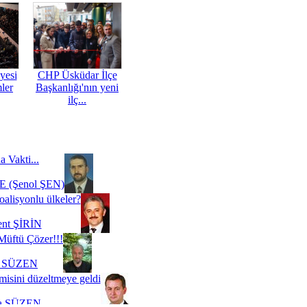
yesi
CHP Üsküdar İlçe
mler
Başkanlığı'nın yeni
ilç...
a Vakti...
 (Şenol ŞEN)
oalisyonlu ülkeler?
ent ŞİRİN
Müftü Çözer!!!
i SÜZEN
misini düzeltmeye geldi
a SÜZEN