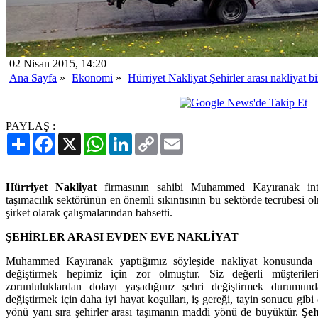
02 Nisan 2015, 14:20
Ana Sayfa
»
Ekonomi
»
Hürriyet Nakliyat Şehirler arası nakliyat b
PAYLAŞ :
Paylaş
Facebook
X
WhatsApp
LinkedIn
Copy
Email
Link
Hürriyet Nakliyat
firmasının sahibi Muhammed Kayıranak inter
taşımacılık sektörünün en önemli sıkıntısının bu sektörde tecrübesi 
şirket olarak çalışmalarından bahsetti.
ŞEHİRLER ARASI EVDEN EVE NAKLİYAT
Muhammed Kayıranak yaptığımız söyleşide nakliyat konusunda şö
değiştirmek hepimiz için zor olmuştur. Siz değerli müşterile
zorunluluklardan dolayı yaşadığınız şehri değiştirmek durumunda
değiştirmek için daha iyi hayat koşulları, iş gereği, tayin sonucu gibi
yönü yanı sıra şehirler arası taşımanın maddi yönü de büyüktür.
Şeh