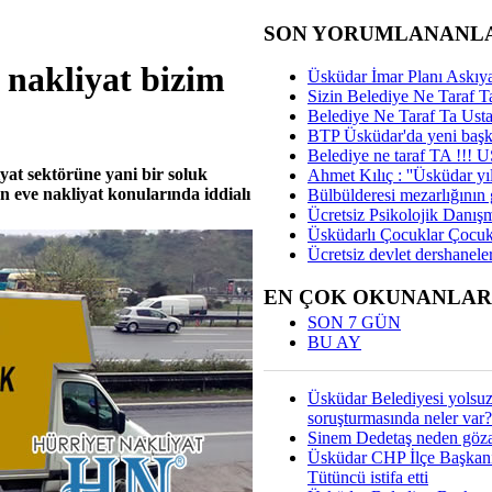
SON YORUMLANANL
 nakliyat bizim
Üsküdar İmar Planı Askıya
Sizin Belediye Ne Taraf Ta
Belediye Ne Taraf Ta Ust
BTP Üsküdar'da yeni başka
Belediye ne taraf TA !!!
at sektörüne yani bir soluk
Ahmet Kılıç : ''Üsküdar yıl
den eve nakliyat konularında iddialı
Bülbülderesi mezarlığının gi
Ücretsiz Psikolojik Danış
Üsküdarlı Çocuklar Çocuk
Ücretsiz devlet dershaneler
EN ÇOK OKUNANLAR
SON 7 GÜN
BU AY
Üsküdar Belediyesi yolsu
soruşturmasında neler var?
Sinem Dedetaş neden gözal
Üsküdar CHP İlçe Başkan
Tütüncü istifa etti