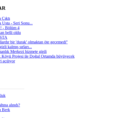
AR
 Çıktı
 Usta - Seri Sonu...
a! - Bölüm 4
n belli oldu
 USTA
lardır bir 'durak' olmaktan öte geçemedi''
zli kalmış sırları...
manlık Merkezi hizmete girdi
 Köyü Projesi ile Doğal Ortamda büyüyecek
i açılıyor
zluk
tına alındı?
ı Berk