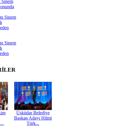
ı Sinem
yonunda
nı Sinem
dı
Neden
nı Sinem
dı
Neden
RİLER
kim
Üsküdar Belediye
Başkan Adayı Hilmi
...
Türk...