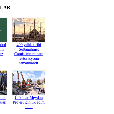
OLAR
mbol
400 yıllık tarihi
üm -
Sultanahmet
az
Camisi'nin minare
restorasyonu
tamamlandı
rban
Üsküdar Meydan
ları
Projesi için ilk adım
atıldı