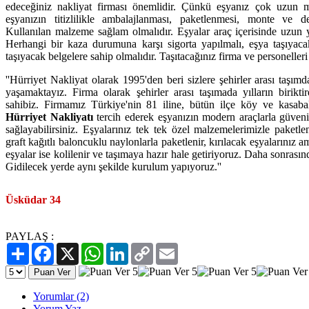
edeceğiniz nakliyat firması önemlidir. Çünkü eşyanız çok uzun m
eşyanızın titizlilikle ambalajlanması, paketlenmesi, monte ve d
Kullanılan malzeme sağlam olmalıdır. Eşyalar araç içerisinde uzun yo
Herhangi bir kaza durumuna karşı sigorta yapılmalı, eşya taşıyac
taşıyacak belgelere sahip olmalıdır. Taşıtacağınız firma ve personelleri 
''Hürriyet Nakliyat olarak 1995'den beri sizlere şehirler arası taşı
yaşamaktayız. Firma olarak şehirler arası taşımada yılların birikt
sahibiz. Firmamız Türkiye'nin 81 iline, bütün ilçe köy ve kasabal
Hürriyet Nakliyatı
tercih ederek eşyanızın modern araçlarla güvenili
sağlayabilirsiniz. Eşyalarınız tek tek özel malzemelerimizle paketle
graft kağıtlı baloncuklu naylonlarla paketlenir, kırılacak eşyalarınız amb
eşyalar ise kolilenir ve taşımaya hazır hale getiriyoruz. Daha sonrasınd
Gidilecek yerde aynı şekilde kurulum yapıyoruz.''
Üsküdar 34
PAYLAŞ :
Paylaş
Facebook
X
WhatsApp
LinkedIn
Copy
Email
Link
Yorumlar (2)
Yorum Yaz