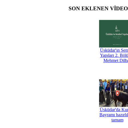
SON EKLENEN VİDE
Üsküdar'ın Se
Yapıları 2. Böl
Mehmet Dilb
Üsküdar'da Ku
Bayramı hazırlık
tamam