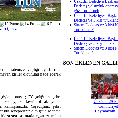
Üsküdar Belediye Başkan
Dedetaş yolsuzluk operas
gözaltına alındı
Üsküdar Belediyesi Başka
Dedetaş ve 3 kişi tutuklan
Sinem Dedetaş ve 3 kişi 
izim işimiz
Tutuklandı?
Üsküdar Belediyesi Başka
Dedetaş ve 3 kişi tutuklan
Sinem Dedetaş ve 3 kişi 
Tutuklandı?
SON EKLENEN GALE
net sitemize yaptığı açıklamada
olmayan kişiler olduğunu ifade ederek
yle konuştu; ''Yaşadığımız şehri
rimizde gerek keyfi olarak gerek
Üsküdar 29 E
 kalmışsınızdır. Yaşadığınız şehri
Cumhuriyet
 çeşitli sebepleriniz olmuştur. Manevi
Bayramı'nın 1
irlerarası taşımada
eşyanızı teslim