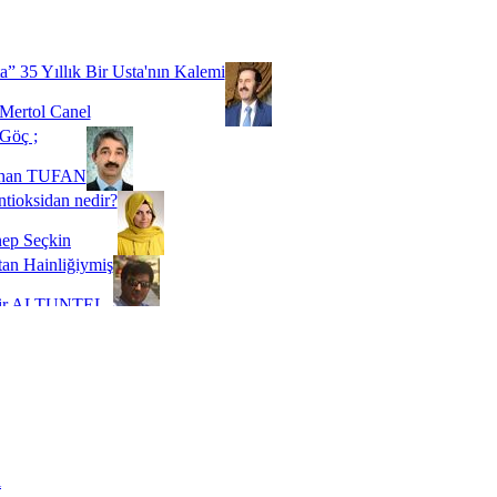
Biz buyuz...
 SOYSEVİNÇ
a” 35 Yıllık Bir Usta'nın Kalemi
Mertol Canel
Göç ;
ihan TUFAN
tioksidan nedir?
ep Seçkin
an Hainliğiymiş
kir ALTUNTEL
adde Bağımlılığı
t Kaymakçı
 Bir Süre De Olsa Burdayız
aş ŞENEL
ti Kalmadı Üstadım!
ı