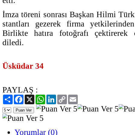
etti.
İmza töreni sonrası Başkan Hilmi Türk
stantları gezerek firma yetkilerinden
Birlikte hatıra fotoğrafı çektirerek ç
diledi.
Üsküdar 34
PAYLAŞ :
Paylaş
Facebook
X
WhatsApp
LinkedIn
Copy
Email
Link
Yorumlar (0)