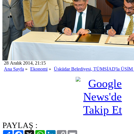
28 Aralık 2014, 21:15
Ana Sayfa
»
Ekonomi
»
Üsküdar Belediyesi, TÜMSİAD'la ÜSİM p
PAYLAŞ :
Paylaş
Facebook
X
WhatsApp
LinkedIn
Copy
Email