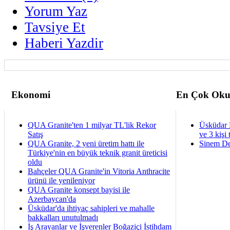
Yorum Yaz
Tavsiye Et
Haberi Yazdir
Ekonomi
En Çok Oku
QUA Granite'ten 1 milyar TL'lik Rekor
Üsküdar 
Satış
ve 3 kişi 
QUA Granite, 2 yeni üretim hattı ile
Sinem De
Türkiye'nin en büyük teknik granit üreticisi
oldu
Bahçeler QUA Granite'in Vitoria Anthracite
ürünü ile yenileniyor
QUA Granite konsept bayisi ile
Azerbaycan'da
Üsküdar'da ihtiyaç sahipleri ve mahalle
bakkalları unutulmadı
İş Arayanlar ve İşverenler Boğaziçi İstihdam