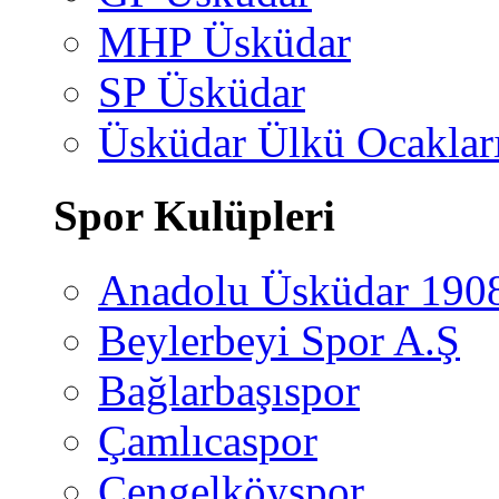
MHP Üsküdar
SP Üsküdar
Üsküdar Ülkü Ocaklar
Spor Kulüpleri
Anadolu Üsküdar 190
Beylerbeyi Spor A.Ş
Bağlarbaşıspor
Çamlıcaspor
Çengelköyspor