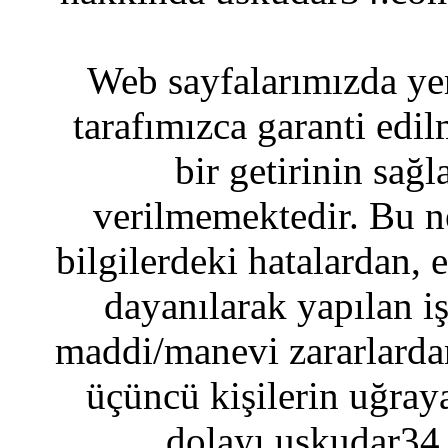
Web sayfalarımızda yer
tarafımızca garanti edil
bir getirinin sağ
verilmemektedir. Bu n
bilgilerdeki hatalardan, 
dayanılarak yapılan i
maddi/manevi zararlardan
üçüncü kişilerin uğraya
dolayı uskudar34