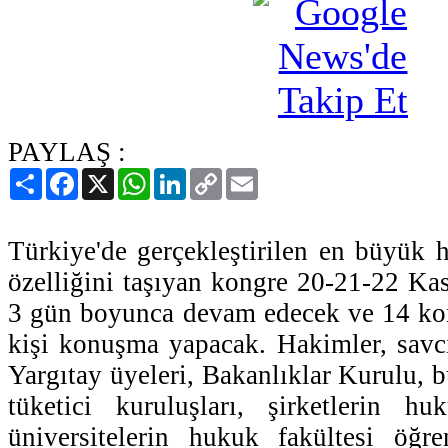
PAYLAŞ :
Paylaş
Facebook
X
WhatsApp
LinkedIn
Copy
Email
Link
Türkiye'de gerçekleştirilen en büyük
özelliğini taşıyan kongre 20-21-22 Kas
3 gün boyunca devam edecek ve 14 kon
kişi konuşma yapacak. Hakimler, savcı
Yargıtay üyeleri, Bakanlıklar Kurulu, bü
tüketici kuruluşları, şirketlerin h
üniversitelerin hukuk fakültesi öğren