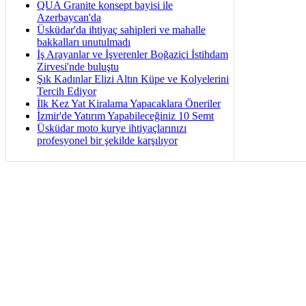
QUA Granite konsept bayisi ile
Azerbaycan'da
Üsküdar'da ihtiyaç sahipleri ve mahalle
bakkalları unutulmadı
İş Arayanlar ve İşverenler Boğaziçi İstihdam
Zirvesi'nde buluştu
Şık Kadınlar Elizi Altın Küpe ve Kolyelerini
Tercih Ediyor
İlk Kez Yat Kiralama Yapacaklara Öneriler
İzmir'de Yatırım Yapabileceğiniz 10 Semt
Üsküdar moto kurye ihtiyaçlarınızı
profesyonel bir şekilde karşılıyor