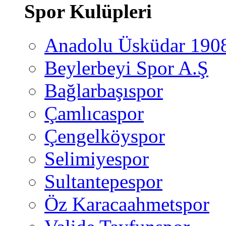
Spor Kulüpleri
Anadolu Üsküdar 190
Beylerbeyi Spor A.Ş
Bağlarbaşıspor
Çamlıcaspor
Çengelköyspor
Selimiyespor
Sultantepespor
Öz Karacaahmetspor