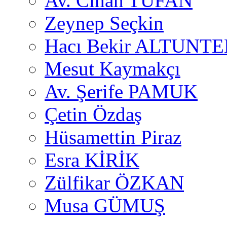
Av. Cihan TUFAN
Zeynep Seçkin
Hacı Bekir ALTUNTE
Mesut Kaymakçı
Av. Şerife PAMUK
Çetin Özdaş
Hüsamettin Piraz
Esra KİRİK
Zülfikar ÖZKAN
Musa GÜMUŞ