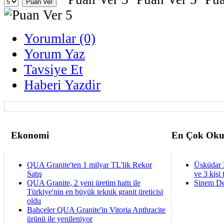
Yorumlar (0)
Yorum Yaz
Tavsiye Et
Haberi Yazdir
Ekonomi
En Çok Oku
QUA Granite'ten 1 milyar TL'lik Rekor
Üsküdar 
Satış
ve 3 kişi 
QUA Granite, 2 yeni üretim hattı ile
Sinem De
Türkiye'nin en büyük teknik granit üreticisi
oldu
Bahçeler QUA Granite'in Vitoria Anthracite
ürünü ile yenileniyor