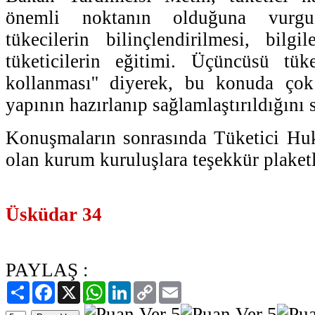
önemli noktanın olduğuna vurgu 
tükecilerin bilinçlendirilmesi, bilgil
tüketicilerin eğitimi. Üçüncüsü tüke
kollanması'' diyerek, bu konuda ço
yapının hazırlanıp sağlamlaştırıldığını 
Konuşmaların sonrasında Tüketici Hu
olan kurum kuruluşlara teşekkür plaketle
Üsküdar 34
PAYLAŞ :
Paylaş
Facebook
X
WhatsApp
LinkedIn
Copy
Email
Link