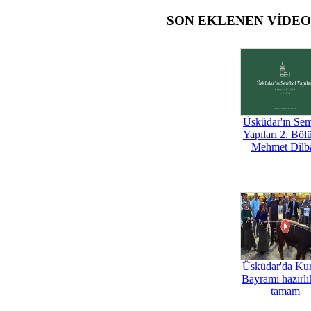
SON EKLENEN VİDE
Üsküdar'ın Se
Yapıları 2. Böl
Mehmet Dilb
Üsküdar'da Ku
Bayramı hazırlık
tamam