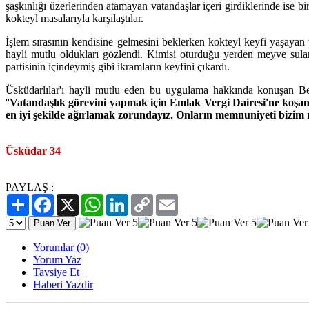
şaşkınlığı üzerlerinden atamayan vatandaşlar içeri girdiklerinde ise bi
kokteyl masalarıyla karşılaştılar.
İşlem sırasının kendisine gelmesini beklerken kokteyl keyfi yaşayan 
hayli mutlu oldukları gözlendi. Kimisi oturduğu yerden meyve sula
partisinin içindeymiş gibi ikramların keyfini çıkardı.
Üsküdarlılar'ı hayli mutlu eden bu uygulama hakkında konuşan B
''
Vatandaşlık görevini yapmak için Emlak Vergi Dairesi'ne koşan
en iyi şekilde ağırlamak zorundayız. Onların memnuniyeti bizi
Üsküdar 34
PAYLAŞ :
Paylaş
Facebook
X
WhatsApp
LinkedIn
Copy
Email
Link
Yorumlar (0)
Yorum Yaz
Tavsiye Et
Haberi Yazdir