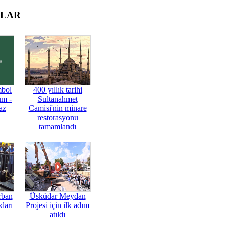
OLAR
mbol
400 yıllık tarihi
üm -
Sultanahmet
az
Camisi'nin minare
restorasyonu
tamamlandı
rban
Üsküdar Meydan
ları
Projesi için ilk adım
atıldı