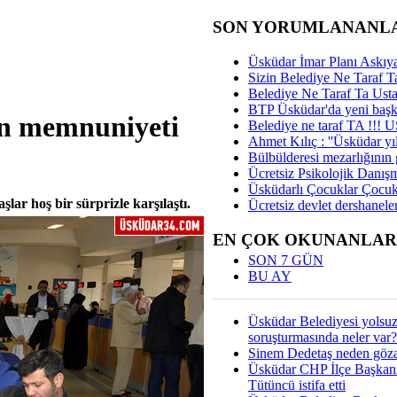
SON YORUMLANANL
Üsküdar İmar Planı Askıya
Sizin Belediye Ne Taraf Ta
Belediye Ne Taraf Ta Ust
BTP Üsküdar'da yeni başka
ın memnuniyeti
Belediye ne taraf TA !!!
Ahmet Kılıç : ''Üsküdar yıl
Bülbülderesi mezarlığının gi
Ücretsiz Psikolojik Danış
Üsküdarlı Çocuklar Çocuk
lar hoş bir sürprizle karşılaştı.
Ücretsiz devlet dershaneler
EN ÇOK OKUNANLAR
SON 7 GÜN
BU AY
Üsküdar Belediyesi yolsu
soruşturmasında neler var?
Sinem Dedetaş neden gözal
Üsküdar CHP İlçe Başkan
Tütüncü istifa etti