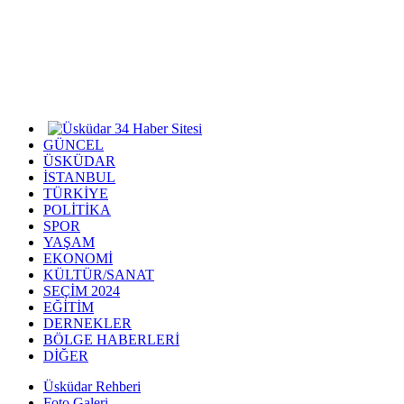
GÜNCEL
ÜSKÜDAR
İSTANBUL
TÜRKİYE
POLİTİKA
SPOR
YAŞAM
EKONOMİ
KÜLTÜR/SANAT
SEÇİM 2024
EĞİTİM
DERNEKLER
BÖLGE HABERLERİ
DİĞER
Üsküdar Rehberi
Foto Galeri