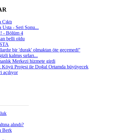
AR
 Çıktı
 Usta - Seri Sonu...
a! - Bölüm 4
n belli oldu
 USTA
lardır bir 'durak' olmaktan öte geçemedi''
zli kalmış sırları...
manlık Merkezi hizmete girdi
 Köyü Projesi ile Doğal Ortamda büyüyecek
i açılıyor
zluk
tına alındı?
ı Berk