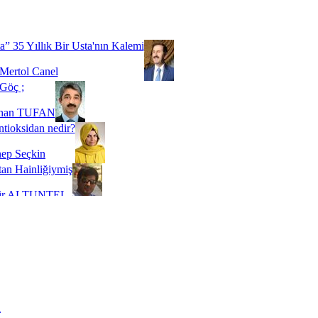
Biz buyuz...
 SOYSEVİNÇ
a” 35 Yıllık Bir Usta'nın Kalemi
Mertol Canel
Göç ;
ihan TUFAN
tioksidan nedir?
ep Seçkin
an Hainliğiymiş
kir ALTUNTEL
adde Bağımlılığı
t Kaymakçı
 Bir Süre De Olsa Burdayız
aş ŞENEL
ti Kalmadı Üstadım!
ı