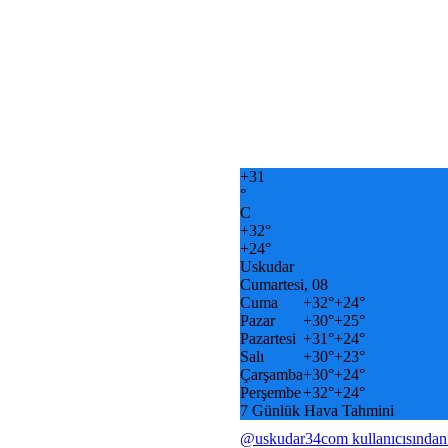
+
31
°
C
+
32°
+
24°
Uskudar
Cumartesi, 08
Cuma
+
32°
+
24°
Pazar
+
30°
+
25°
Pazartesi
+
31°
+
24°
Salı
+
30°
+
23°
Çarşamba
+
30°
+
24°
Perşembe
+
32°
+
24°
7 Günlük Hava Tahmini
@uskudar34com kullanıcısından