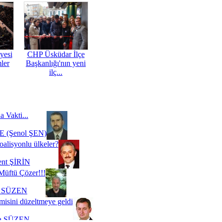
yesi
CHP Üsküdar İlçe
mler
Başkanlığı'nın yeni
ilç...
a Vakti...
 (Şenol ŞEN)
oalisyonlu ülkeler?
ent ŞİRİN
Müftü Çözer!!!
i SÜZEN
misini düzeltmeye geldi
a SÜZEN