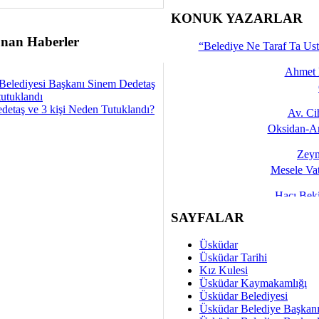
İşte 
KONUK YAZARLAR
Yalçın
nan Haberler
“Belediye Ne Taraf Ta Ust
Ahmet 
Belediyesi Başkanı Sinem Dedetaş
tutuklandı
detaş ve 3 kişi Neden Tutuklandı?
Av. C
Oksidan-An
Zeyn
Mesele Vat
Hacı Be
Okullarda M
SAYFALAR
Mesu
Üsküdar
Dünya Fani, Ama Kısa
Üsküdar Tarihi
Kız Kulesi
Sav
Üsküdar Kaymakamlığı
Hukukun Adale
Üsküdar Belediyesi
Üsküdar Belediye Başkan