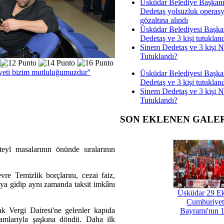
Üsküdar Belediye Başkan
Dedetaş yolsuzluk operas
gözaltına alındı
Üsküdar Belediyesi Başka
Dedetaş ve 3 kişi tutuklan
Sinem Dedetaş ve 3 kişi 
Tutuklandı?
yeti bizim mutluluğumuzdur''
Üsküdar Belediyesi Başka
Dedetaş ve 3 kişi tutuklan
Sinem Dedetaş ve 3 kişi 
Tutuklandı?
SON EKLENEN GALE
eyl masalarının önünde sıralarının
e Temizlik borçlarını, cezai faiz,
aya gidip aynı zamanda taksit imkânı
Üsküdar 29 E
Cumhuriyet
 Vergi Dairesi'ne gelenler kapıda
Bayramı'nın 1
amlarıyla şaşkına döndü. Daha ilk