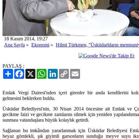
18 Kasım 2014, 19:27
Ana Sayfa
»
Ekonomi
»
Hilmi Türkmen, ''Üsküdarlıların memnuni
PAYLAŞ :
Paylaş
Facebook
X
WhatsApp
LinkedIn
Copy
Email
Link
Emlak Vergi Dairesi'nden içeri girenler bir anda kendilerini kokt
gelmesini beklerken buldu.
Üsküdar Belediyesi'nin, 30 Nisan 2014 öncesine ait Emlak ve Çevr
gecikme faizi ve gecikme zamlarını silmek için yeniden yapılandırm
sunması vatandaşlara büyük kolaylık getirdi.
Sağlanan bu imkândan yararlanmak için Üsküdar Belediyesi Emlak
beyaz gömlekli, şık giyimli garsonların sunduğu meyve suyu ikr