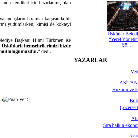
r anda kendileri için hazırlanmış olan
vatandaşların ikramlar karşısında bir
rını yudumlarken, kimisi de kokteyl
Üsküdar Beledi
''Yerel Yöneti
elediye Başkanı Hilmi Türkmen ise
Şö...
 Üsküdarlı hemşehrilerimizi bizde
m mutluluğumuzdur.
'' dedi.
YAZARLAR
Ved
ASİTANE
Huzurlu ve k
Bül
Çözerse 
Al
Sıra halkın ekono
Ziy