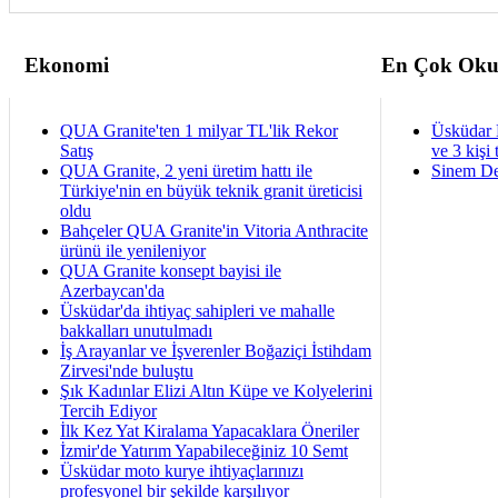
Ekonomi
En Çok Oku
QUA Granite'ten 1 milyar TL'lik Rekor
Üsküdar 
Satış
ve 3 kişi 
QUA Granite, 2 yeni üretim hattı ile
Sinem De
Türkiye'nin en büyük teknik granit üreticisi
oldu
Bahçeler QUA Granite'in Vitoria Anthracite
ürünü ile yenileniyor
QUA Granite konsept bayisi ile
Azerbaycan'da
Üsküdar'da ihtiyaç sahipleri ve mahalle
bakkalları unutulmadı
İş Arayanlar ve İşverenler Boğaziçi İstihdam
Zirvesi'nde buluştu
Şık Kadınlar Elizi Altın Küpe ve Kolyelerini
Tercih Ediyor
İlk Kez Yat Kiralama Yapacaklara Öneriler
İzmir'de Yatırım Yapabileceğiniz 10 Semt
Üsküdar moto kurye ihtiyaçlarınızı
profesyonel bir şekilde karşılıyor