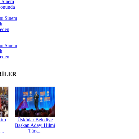
ı Sinem
yonunda
nı Sinem
dı
Neden
nı Sinem
dı
Neden
RİLER
kim
Üsküdar Belediye
Başkan Adayı Hilmi
...
Türk...