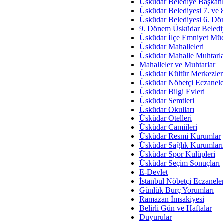
Av. Ş
Üsküdar Belediye Başkanl
Üsküdar Belediyesi 7. ve
İmar Sorunlarının Genel Ç
Üsküdar Belediyesi 6. Dö
9. Dönem Üsküdar Belediy
Çet
Üsküdar İlçe Emniyet Mü
Arakan Ner
Üsküdar Mahalleleri
Üsküdar Mahalle Muhtarla
Hüsam
Mahalleler ve Muhtarlar
Bayramın Mü
Üsküdar Kültür Merkezler
Üsküdar Nöbetçi Eczanele
Es
Üsküdar Bilgi Evleri
Ruhsal Yön
Üsküdar Semtleri
Üsküdar Okulları
Zülf
Üsküdar Otelleri
Üsküdar Kar
Üsküdar Camiileri
Üsküdar Resmi Kurumlar
Mus
Üsküdar Sağlık Kurumları
Üsküdar Spor Kulüpleri
Üsküdar Seçim Sonuçları
E-Devlet
İstanbul Nöbetçi Eczanele
Günlük Burç Yorumları
Ramazan İmsakiyesi
Belirli Gün ve Haftalar
Duyurular