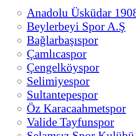
Anadolu Üsküdar 190
Beylerbeyi Spor A.Ş
Bağlarbaşıspor
Çamlıcaspor
Çengelköyspor
Selimiyespor
Sultantepespor
Öz Karacaahmetspor
Valide Tayfunspor
Selamsız Spor Kulübü