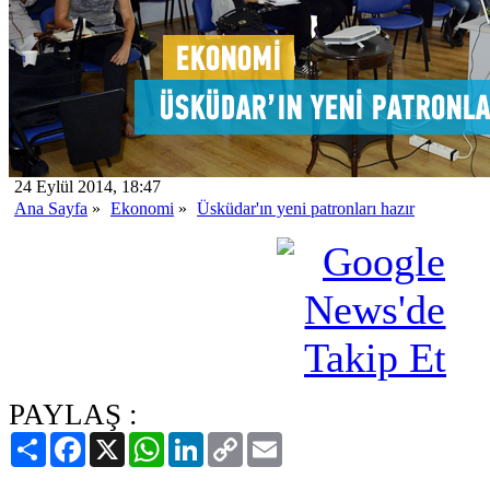
24 Eylül 2014, 18:47
Ana Sayfa
»
Ekonomi
»
Üsküdar'ın yeni patronları hazır
PAYLAŞ :
Paylaş
Facebook
X
WhatsApp
LinkedIn
Copy
Email
Link