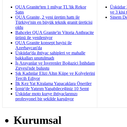
QUA Granite'ten 1 milyar TL'lik Rekor
Üsküdar 
Satış
ve 3 kişi 
QUA Granite, 2 yeni üretim hattı ile
Sinem De
Türkiye'nin en büyük teknik granit üreticisi
oldu
Bahçeler QUA Granite'in Vitoria Anthracite
ürünü ile yenileniyor
QUA Granite konsept bayisi ile
Azerbaycan'da
Üsküdar'da ihtiyaç sahipleri ve mahalle
bakkalları unutulmadı
İş Arayanlar ve İşverenler Boğaziçi İstihdam
Zirvesi'nde buluştu
Şık Kadınlar Elizi Altın Küpe ve Kolyelerini
Tercih Ediyor
İlk Kez Yat Kiralama Yapacaklara Öneriler
İzmir'de Yatırım Yapabileceğiniz 10 Semt
Üsküdar moto kurye ihtiyaçlarınızı
profesyonel bir şekilde karşılıyor
Kurumsal