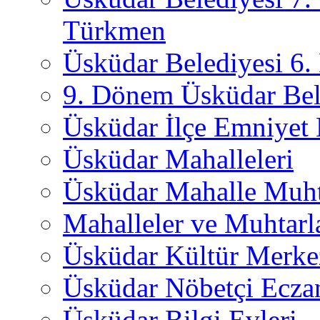
Türkmen
Üsküdar Belediyesi 6
9. Dönem Üsküdar Bel
Üsküdar İlçe Emniyet
Üsküdar Mahalleleri
Üsküdar Mahalle Muht
Mahalleler ve Muhtarl
Üsküdar Kültür Merkez
Üsküdar Nöbetçi Ecza
Üsküdar Bilgi Evleri