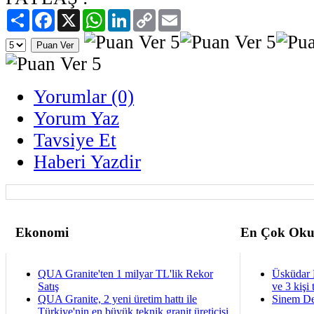
Paylaş
Facebook
X
WhatsApp
LinkedIn
Copy
Email
Link
Yorumlar (0)
Yorum Yaz
Tavsiye Et
Haberi Yazdir
Ekonomi
En Çok Oku
QUA Granite'ten 1 milyar TL'lik Rekor
Üsküdar 
Satış
ve 3 kişi 
QUA Granite, 2 yeni üretim hattı ile
Sinem De
Türkiye'nin en büyük teknik granit üreticisi