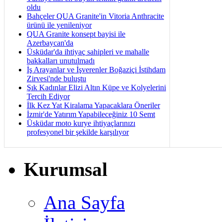
oldu
Bahçeler QUA Granite'in Vitoria Anthracite
ürünü ile yenileniyor
QUA Granite konsept bayisi ile
Azerbaycan'da
Üsküdar'da ihtiyaç sahipleri ve mahalle
bakkalları unutulmadı
İş Arayanlar ve İşverenler Boğaziçi İstihdam
Zirvesi'nde buluştu
Şık Kadınlar Elizi Altın Küpe ve Kolyelerini
Tercih Ediyor
İlk Kez Yat Kiralama Yapacaklara Öneriler
İzmir'de Yatırım Yapabileceğiniz 10 Semt
Üsküdar moto kurye ihtiyaçlarınızı
profesyonel bir şekilde karşılıyor
Kurumsal
Ana Sayfa