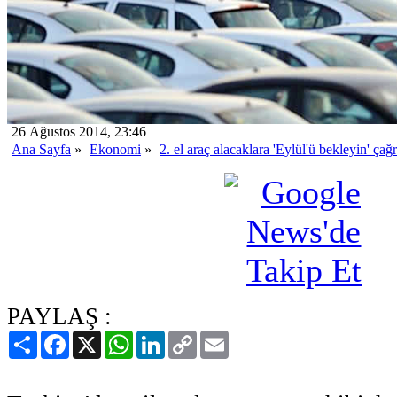
26 Ağustos 2014, 23:46
Ana Sayfa
»
Ekonomi
»
2. el araç alacaklara 'Eylül'ü bekleyin' çağr
PAYLAŞ :
Paylaş
Facebook
X
WhatsApp
LinkedIn
Copy
Email
Link