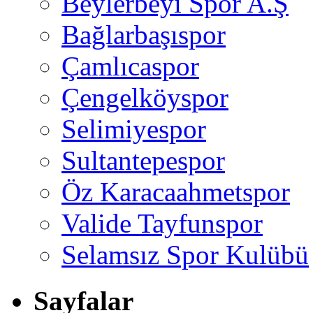
Beylerbeyi Spor A.Ş
Bağlarbaşıspor
Çamlıcaspor
Çengelköyspor
Selimiyespor
Sultantepespor
Öz Karacaahmetspor
Valide Tayfunspor
Selamsız Spor Kulübü
Sayfalar