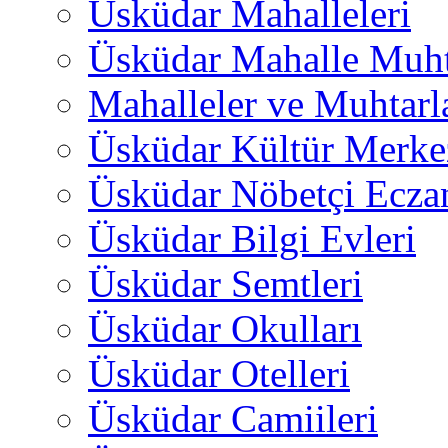
Üsküdar Mahalleleri
Üsküdar Mahalle Muht
Mahalleler ve Muhtarl
Üsküdar Kültür Merkez
Üsküdar Nöbetçi Ecza
Üsküdar Bilgi Evleri
Üsküdar Semtleri
Üsküdar Okulları
Üsküdar Otelleri
Üsküdar Camiileri