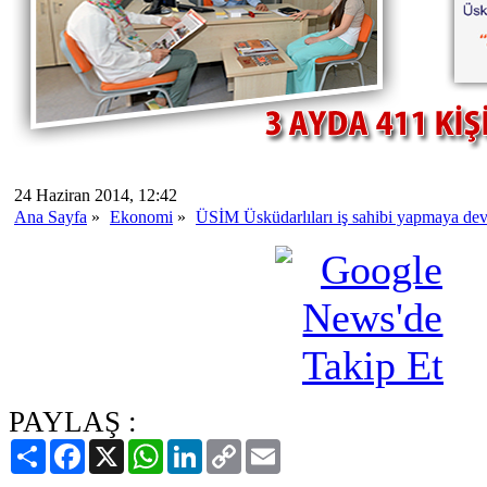
24 Haziran 2014, 12:42
Ana Sayfa
»
Ekonomi
»
ÜSİM Üsküdarlıları iş sahibi yapmaya de
PAYLAŞ :
Paylaş
Facebook
X
WhatsApp
LinkedIn
Copy
Email
Link