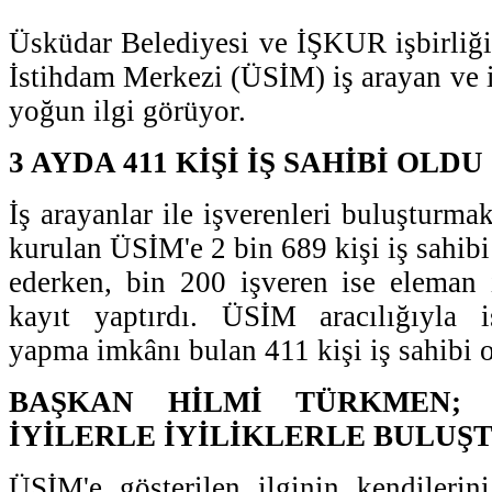
Üsküdar Belediyesi ve İŞKUR işbirliğ
İstihdam Merkezi (ÜSİM) iş arayan ve i
yoğun ilgi görüyor.
3 AYDA 411 KİŞİ İŞ SAHİBİ OLDU
İş arayanlar ile işverenleri buluşturm
kurulan ÜSİM'e 2 bin 689 kişi iş sahib
ederken, bin 200 işveren ise eleman 
kayıt yaptırdı. ÜSİM aracılığıyla i
yapma imkânı bulan 411 kişi iş sahibi 
BAŞKAN HİLMİ TÜRKMEN; '
İYİLERLE İYİLİKLERLE BULUŞ
ÜSİM'e gösterilen ilginin kendilerin