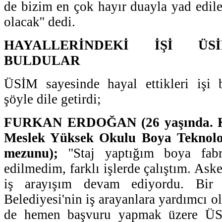
de bizim en çok hayır duayla yad edi
olacak'' dedi.
HAYALLERİNDEKİ İŞİ ÜS
BULDULAR
ÜSİM sayesinde hayal ettikleri işi b
şöyle dile getirdi;
FURKAN ERDOĞAN (26 yaşında. Koc
Meslek Yüksek Okulu Boya Teknolo
mezunu);
''Staj yaptığım boya fabr
edilmedim, farklı işlerde çalıştım. Ask
iş arayışım devam ediyordu. Bir 
Belediyesi'nin iş arayanlara yardımcı 
de hemen başvuru yapmak üzere ÜS