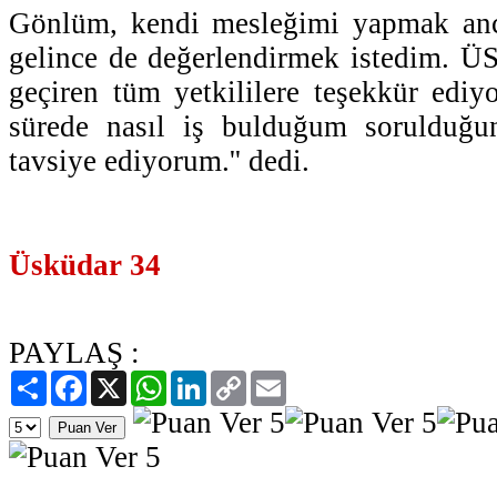
Gönlüm, kendi mesleğimi yapmak anc
gelince de değerlendirmek istedim. ÜS
geçiren tüm yetkililere teşekkür edi
sürede nasıl iş bulduğum sorulduğu
tavsiye ediyorum.'' dedi.
Üsküdar 34
PAYLAŞ :
Paylaş
Facebook
X
WhatsApp
LinkedIn
Copy
Email
Link