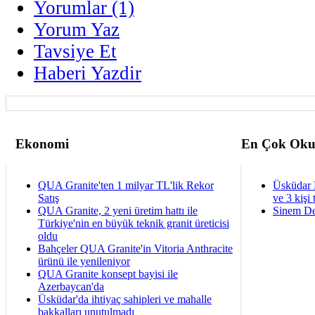
Yorumlar (1)
Yorum Yaz
Tavsiye Et
Haberi Yazdir
Ekonomi
En Çok Oku
QUA Granite'ten 1 milyar TL'lik Rekor
Üsküdar 
Satış
ve 3 kişi 
QUA Granite, 2 yeni üretim hattı ile
Sinem De
Türkiye'nin en büyük teknik granit üreticisi
oldu
Bahçeler QUA Granite'in Vitoria Anthracite
ürünü ile yenileniyor
QUA Granite konsept bayisi ile
Azerbaycan'da
Üsküdar'da ihtiyaç sahipleri ve mahalle
bakkalları unutulmadı