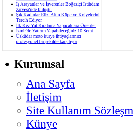
İş Arayanlar ve İşverenler Boğaziçi İstihdam
Zirvesi'nde buluştu
Şık Kadınlar Elizi Altın Küpe ve Kolyelerini
Tercih Ediyor
İlk Kez Yat Kiralama Yapacaklara Öneriler
İzmir'de Yatırım Yapabileceğiniz 10 Semt
Üsküdar moto kurye ihtiyaçlarınızı
profesyonel bir şekilde karşılıyor
Kurumsal
Ana Sayfa
İletişim
Site Kullanım Sözleşm
Künye