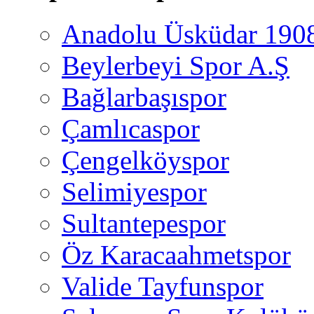
Anadolu Üsküdar 190
Beylerbeyi Spor A.Ş
Bağlarbaşıspor
Çamlıcaspor
Çengelköyspor
Selimiyespor
Sultantepespor
Öz Karacaahmetspor
Valide Tayfunspor