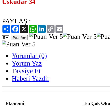
Üsküdar 34
PAYLAŞ :
Paylaş
Facebook
X
WhatsApp
LinkedIn
Copy
Email
Link
Yorumlar (0)
Yorum Yaz
Tavsiye Et
Haberi Yazdir
Ekonomi
En Çok Oku