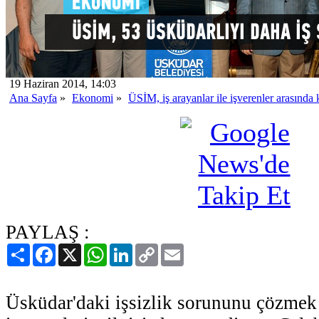
19 Haziran 2014, 14:03
Ana Sayfa
»
Ekonomi
»
ÜSİM, iş arayanlar ile işverenler arasınd
PAYLAŞ :
Paylaş
Facebook
X
WhatsApp
LinkedIn
Copy
Email
Link
Üsküdar'daki işsizlik sorununu çözmek