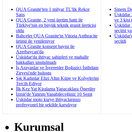
QUA Granite'ten 1 milyar TL'lik Rekor
Sinem De
Satış
Üsküdar 
QUA Granite, 2 yeni üretim hattı ile
ve 3 kişi 
Türkiye'nin en büyük teknik granit üreticisi
Üsküdar B
oldu
seçimi ya
Bahçeler QUA Granite'in Vitoria Anthracite
Üsküdar'
ürünü ile yenileniyor
seçildi
QUA Granite konsept bayisi ile
Azerbaycan'da
Üsküdar'da ihtiyaç sahipleri ve mahalle
bakkalları unutulmadı
İş Arayanlar ve İşverenler Boğaziçi İstihdam
Zirvesi'nde buluştu
Şık Kadınlar Elizi Altın Küpe ve Kolyelerini
Tercih Ediyor
İlk Kez Yat Kiralama Yapacaklara Öneriler
İzmir'de Yatırım Yapabileceğiniz 10 Semt
Üsküdar moto kurye ihtiyaçlarınızı
profesyonel bir şekilde karşılıyor
Kurumsal