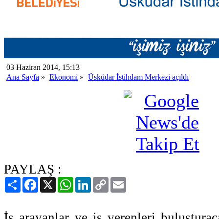
03 Haziran 2014, 15:13
Ana Sayfa
»
Ekonomi
»
Üsküdar İstihdam Merkezi açıldı
PAYLAŞ :
Paylaş
Facebook
X
WhatsApp
LinkedIn
Copy
Email
Link
İş arayanlar ve iş verenleri buluştura