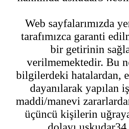
Web sayfalarımızda yer
tarafımızca garanti edil
bir getirinin sağ
verilmemektedir. Bu n
bilgilerdeki hatalardan, 
dayanılarak yapılan i
maddi/manevi zararlardan
üçüncü kişilerin uğraya
dolayı uskudar34