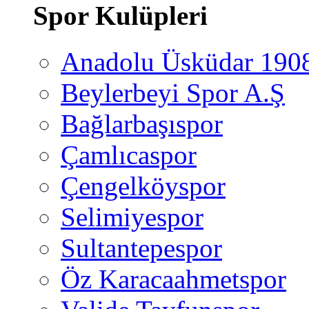
Spor Kulüpleri
Anadolu Üsküdar 190
Beylerbeyi Spor A.Ş
Bağlarbaşıspor
Çamlıcaspor
Çengelköyspor
Selimiyespor
Sultantepespor
Öz Karacaahmetspor