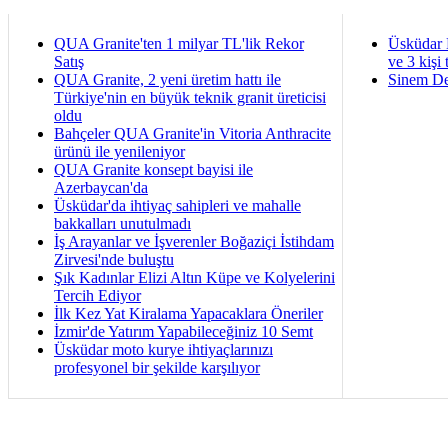
QUA Granite'ten 1 milyar TL'lik Rekor
Üsküdar 
Satış
ve 3 kişi 
QUA Granite, 2 yeni üretim hattı ile
Sinem De
Türkiye'nin en büyük teknik granit üreticisi
oldu
Bahçeler QUA Granite'in Vitoria Anthracite
ürünü ile yenileniyor
QUA Granite konsept bayisi ile
Azerbaycan'da
Üsküdar'da ihtiyaç sahipleri ve mahalle
bakkalları unutulmadı
İş Arayanlar ve İşverenler Boğaziçi İstihdam
Zirvesi'nde buluştu
Şık Kadınlar Elizi Altın Küpe ve Kolyelerini
Tercih Ediyor
İlk Kez Yat Kiralama Yapacaklara Öneriler
İzmir'de Yatırım Yapabileceğiniz 10 Semt
Üsküdar moto kurye ihtiyaçlarınızı
profesyonel bir şekilde karşılıyor