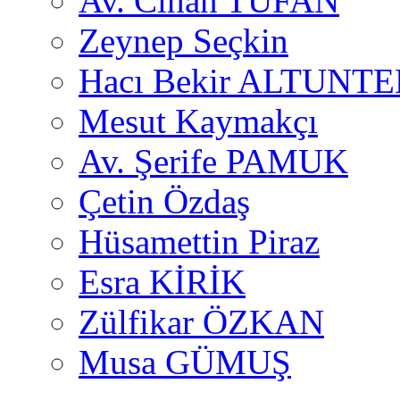
Av. Cihan TUFAN
Zeynep Seçkin
Hacı Bekir ALTUNTE
Mesut Kaymakçı
Av. Şerife PAMUK
Çetin Özdaş
Hüsamettin Piraz
Esra KİRİK
Zülfikar ÖZKAN
Musa GÜMUŞ