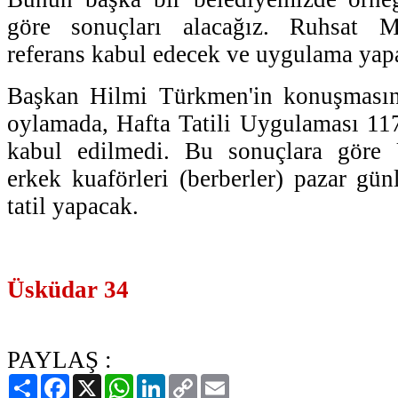
göre sonuçları alacağız. Ruhsat 
referans kabul edecek ve uygulama yapac
Başkan Hilmi Türkmen'in konuşmasın
oylamada, Hafta Tatili Uygulaması 117
kabul edilmedi. Bu sonuçlara göre 
erkek kuaförleri (berberler) pazar gün
tatil yapacak.
Üsküdar 34
PAYLAŞ :
Paylaş
Facebook
X
WhatsApp
LinkedIn
Copy
Email
Link