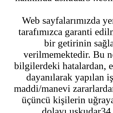
Web sayfalarımızda yer
tarafımızca garanti edil
bir getirinin sağ
verilmemektedir. Bu n
bilgilerdeki hatalardan, 
dayanılarak yapılan i
maddi/manevi zararlardan
üçüncü kişilerin uğraya
dolayı uskudar34