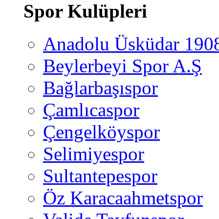
Spor Kulüpleri
Anadolu Üsküdar 190
Beylerbeyi Spor A.Ş
Bağlarbaşıspor
Çamlıcaspor
Çengelköyspor
Selimiyespor
Sultantepespor
Öz Karacaahmetspor