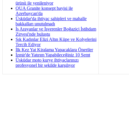
ürünü ile yenileniyor
QUA Granite konsept bayisi ile
Azerbaycan'da
Üsküdar'da ihtiyaç sahipleri ve mahalle
bakkalları unutulmadı
İş Arayanlar ve İşverenler Boğaziçi İstihdam
Zirvesi'nde buluştu
Şık Kadınlar Elizi Altın Küpe ve Kolyelerini
Tercih Ediyor
İlk Kez Yat Kiralama Yapacaklara Öneriler
İzmir'de Yatırım Yapabileceğiniz 10 Semt
Üsküdar moto kurye ihtiyaçlarınızı
profesyonel bir şekilde karşılıyor