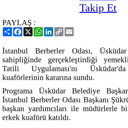
PAYLAŞ :
Paylaş
Facebook
X
WhatsApp
LinkedIn
Copy
Email
Link
İstanbul Berberler Odası, Üsküdar
sahipliğinde gerçekleştirdiği yeme
Tatili Uygulaması'nı Üsküdar'
kuaförlerinin kararına sundu.
Programa Üsküdar Belediye Başka
İstanbul Berberler Odası Başkanı Şük
başkan yardımcıları ile müdürlerle bi
erkek kuaförü katıldı.