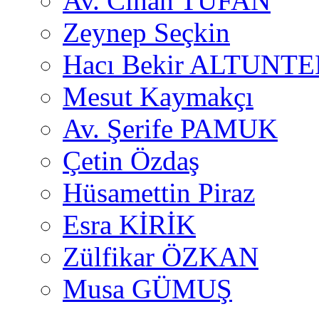
Av. Cihan TUFAN
Zeynep Seçkin
Hacı Bekir ALTUNTE
Mesut Kaymakçı
Av. Şerife PAMUK
Çetin Özdaş
Hüsamettin Piraz
Esra KİRİK
Zülfikar ÖZKAN
Musa GÜMUŞ