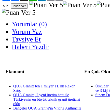
Yorumlar (0)
Yorum Yaz
Tavsiye Et
Haberi Yazdir
Ekonomi
En Çok Oku
QUA Granite'ten 1 milyar TL'lik Rekor
Üsküdar 
Satış
ve 3 kişi 
QUA Granite, 2 yeni üretim hattı ile
Sinem De
Türkiye'nin en büyük teknik granit üreticisi
oldu
Bahçeler QUA Granite'in Vitoria Anthracite