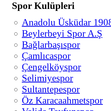
Spor Kulüpleri
Anadolu Üsküdar 190
Beylerbeyi Spor A.Ş
Bağlarbaşıspor
Çamlıcaspor
Çengelköyspor
Selimiyespor
Sultantepespor
Öz Karacaahmetspor