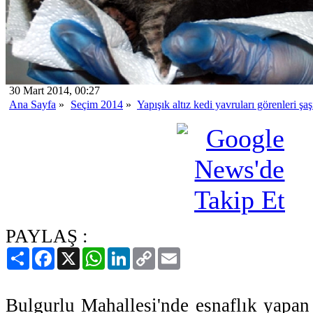
30 Mart 2014, 00:27
Ana Sayfa
»
Seçim 2014
»
Yapışık altız kedi yavruları görenleri şaş
PAYLAŞ :
Paylaş
Facebook
X
WhatsApp
LinkedIn
Copy
Email
Link
Bulgurlu Mahallesi'nde esnaflık yapan