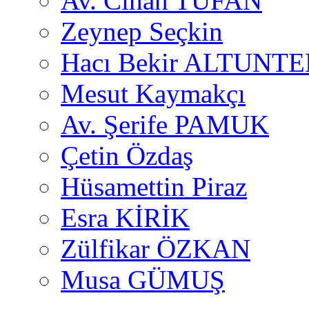
Av. Cihan TUFAN
Zeynep Seçkin
Hacı Bekir ALTUNTE
Mesut Kaymakçı
Av. Şerife PAMUK
Çetin Özdaş
Hüsamettin Piraz
Esra KİRİK
Zülfikar ÖZKAN
Musa GÜMUŞ