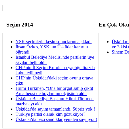
Seçim 2014
En Çok Oku
YSK seçimlerin kesin sonuçlarını açıkladı
Üsküdar 
İhsan Özkes, YSK'nın Üsküdar kararını
ve 3 kişi 
öğrendi
Sinem De
İstanbul Belediye Meclisi'nde partilerin üye
sayıları belli oldu
CHP'nin İl Seçim Kurulu'na yaptığı itirazda
kabul edilmedi
CHP'nin Üsküdar'daki seçim oyunu ortaya
çıktı
Hilmi Türkmen, ''Ona bir örgüt sahip çıktı!
Ama hepsi de boylarının ölçüsünü aldı''
Üsküdar Belediye Başkanı Hilmi Türkmen
mazbatayı aldı
Üsküdar'da sayım tamamlandı, Süpriz yok.!
Türkiye partisi olarak kim gözüküyor?
Üsküdar'da bazı sandıklar yeniden sayılıyor.!