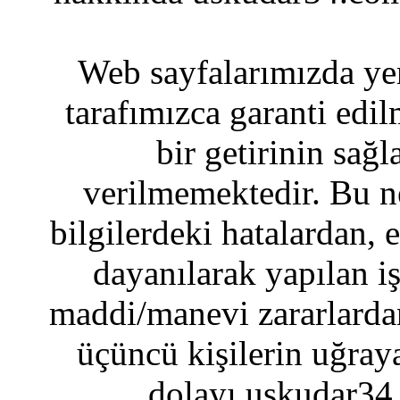
Web sayfalarımızda yer
tarafımızca garanti edil
bir getirinin sağ
verilmemektedir. Bu n
bilgilerdeki hatalardan, 
dayanılarak yapılan i
maddi/manevi zararlardan
üçüncü kişilerin uğraya
dolayı uskudar34