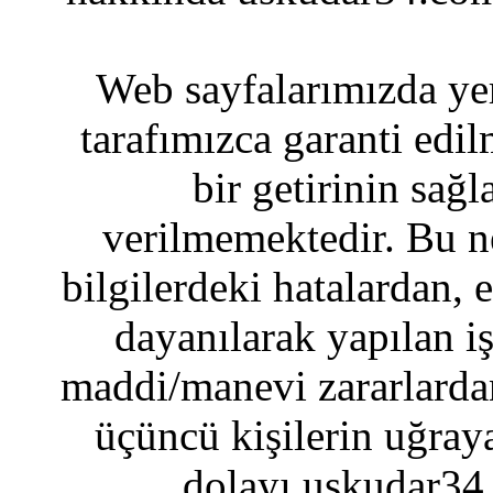
Web sayfalarımızda yer
tarafımızca garanti edil
bir getirinin sağ
verilmemektedir. Bu n
bilgilerdeki hatalardan, 
dayanılarak yapılan i
maddi/manevi zararlardan
üçüncü kişilerin uğraya
dolayı uskudar34