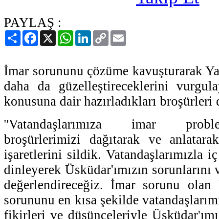
PAYLAŞ :
Paylaş
Facebook
X
WhatsApp
LinkedIn
Copy
Email
Link
İmar sorununu çözüme kavuşturarak Ya
daha da güzelleştireceklerini vurgu
konusuna dair hazırladıkları broşürleri d
''Vatandaşlarımıza imar proble
broşürlerimizi dağıtarak ve anlatara
işaretlerini sildik. Vatandaşlarımızla i
dinleyerek Üsküdar'ımızın sorunlarını ve
değerlendireceğiz. İmar sorunu olan 
sorununu en kısa şekilde vatandaşlarım
fikirleri ve düşünceleriyle Üsküdar'ım