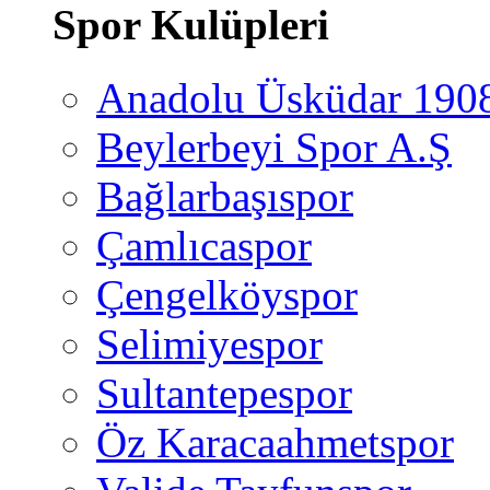
Spor Kulüpleri
Anadolu Üsküdar 190
Beylerbeyi Spor A.Ş
Bağlarbaşıspor
Çamlıcaspor
Çengelköyspor
Selimiyespor
Sultantepespor
Öz Karacaahmetspor