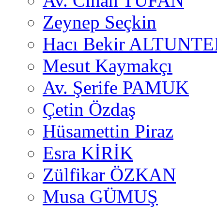
Av. Cihan TUFAN
Zeynep Seçkin
Hacı Bekir ALTUNTE
Mesut Kaymakçı
Av. Şerife PAMUK
Çetin Özdaş
Hüsamettin Piraz
Esra KİRİK
Zülfikar ÖZKAN
Musa GÜMUŞ