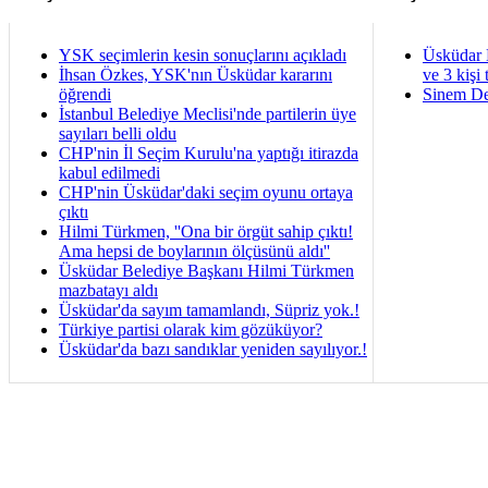
YSK seçimlerin kesin sonuçlarını açıkladı
Üsküdar 
İhsan Özkes, YSK'nın Üsküdar kararını
ve 3 kişi 
öğrendi
Sinem De
İstanbul Belediye Meclisi'nde partilerin üye
sayıları belli oldu
CHP'nin İl Seçim Kurulu'na yaptığı itirazda
kabul edilmedi
CHP'nin Üsküdar'daki seçim oyunu ortaya
çıktı
Hilmi Türkmen, ''Ona bir örgüt sahip çıktı!
Ama hepsi de boylarının ölçüsünü aldı''
Üsküdar Belediye Başkanı Hilmi Türkmen
mazbatayı aldı
Üsküdar'da sayım tamamlandı, Süpriz yok.!
Türkiye partisi olarak kim gözüküyor?
Üsküdar'da bazı sandıklar yeniden sayılıyor.!