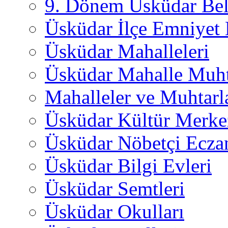
9. Dönem Üsküdar Bel
Üsküdar İlçe Emniyet
Üsküdar Mahalleleri
Üsküdar Mahalle Muht
Mahalleler ve Muhtarl
Üsküdar Kültür Merkez
Üsküdar Nöbetçi Ecza
Üsküdar Bilgi Evleri
Üsküdar Semtleri
Üsküdar Okulları