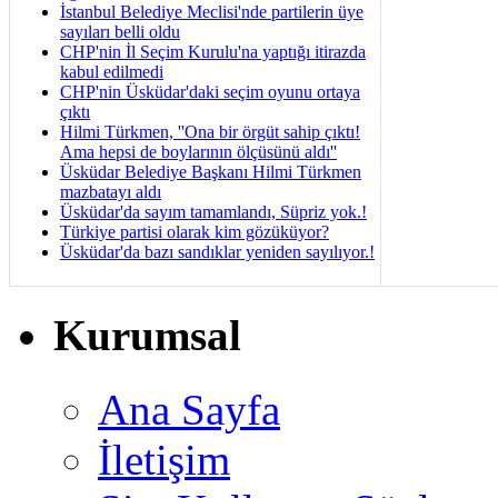
İstanbul Belediye Meclisi'nde partilerin üye
sayıları belli oldu
CHP'nin İl Seçim Kurulu'na yaptığı itirazda
kabul edilmedi
CHP'nin Üsküdar'daki seçim oyunu ortaya
çıktı
Hilmi Türkmen, ''Ona bir örgüt sahip çıktı!
Ama hepsi de boylarının ölçüsünü aldı''
Üsküdar Belediye Başkanı Hilmi Türkmen
mazbatayı aldı
Üsküdar'da sayım tamamlandı, Süpriz yok.!
Türkiye partisi olarak kim gözüküyor?
Üsküdar'da bazı sandıklar yeniden sayılıyor.!
Kurumsal
Ana Sayfa
İletişim