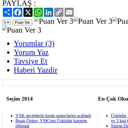
PAYLAŞ :
Paylaş
Facebook
X
WhatsApp
LinkedIn
Copy
Email
Link
Yorumlar (3)
Yorum Yaz
Tavsiye Et
Haberi Yazdir
Seçim 2014
En Çok Oku
YSK seçimlerin kesin sonuçlarını açıkladı
Üsküdar 
İhsan Özkes, YSK'nın Üsküdar kararını
ve 3 kişi 
öğrendi
Sinem De