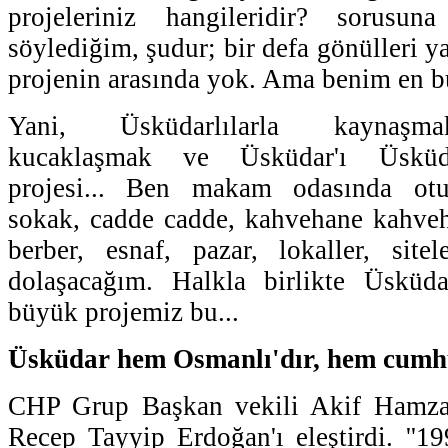
projeleriniz hangileridir? sorusu
söylediğim, şudur; bir defa gönülleri y
projenin arasında yok. Ama benim en b
Yani, Üsküdarlılarla kaynaşmak
kucaklaşmak ve Üsküdar'ı Üsküda
projesi... Ben makam odasında ot
sokak, cadde cadde, kahvehane kahveha
berber, esnaf, pazar, lokaller, site
dolaşacağım. Halkla birlikte Üsküda
büyük projemiz bu...
Üsküdar hem Osmanlı'dır, hem cumhu
CHP Grup Başkan vekili Akif Hamza
Recep Tayyip Erdoğan'ı eleştirdi. ''1