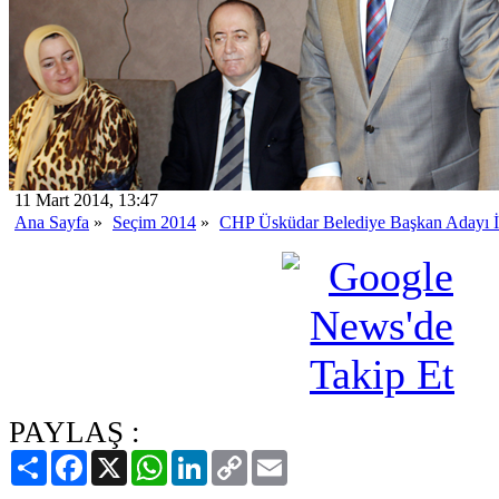
11 Mart 2014, 13:47
Ana Sayfa
»
Seçim 2014
»
CHP Üsküdar Belediye Başkan Adayı İhs
PAYLAŞ :
Paylaş
Facebook
X
WhatsApp
LinkedIn
Copy
Email
Link