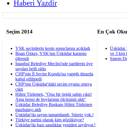
Haberi Yazdir
Seçim 2014
En Çok Oku
YSK seçimlerin kesin sonuçlarını açıkladı
Üsküdar 
İhsan Özkes, YSK'nın Üsküdar kararını
ve 3 kişi 
öğrendi
Sinem De
İstanbul Belediye Meclisi'nde partilerin üye
sayıları belli oldu
CHP'nin İl Seçim Kurulu'na yaptığı itirazda
kabul edilmedi
CHP'nin Üsküdar'daki seçim oyunu ortaya
çıktı
Hilmi Türkmen, ''Ona bir örgüt sahip çıktı!
Ama hepsi de boylarının ölçüsünü aldı''
Üsküdar Belediye Başkanı Hilmi Türkmen
mazbatayı aldı
Üsküdar'da sayım tamamlandı, Süpriz yok.!
Türkiye partisi olarak kim gözüküyor?
Üsküdar'da bazı sandıklar yeniden sayılıyor.!