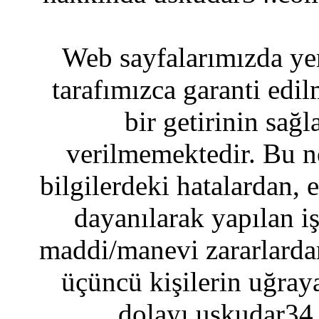
Web sayfalarımızda yer
tarafımızca garanti edil
bir getirinin sağ
verilmemektedir. Bu n
bilgilerdeki hatalardan, 
dayanılarak yapılan i
maddi/manevi zararlardan
üçüncü kişilerin uğraya
dolayı uskudar34