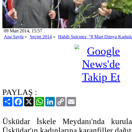
09 Mart 2014, 15:57
Ana Sayfa
»
Seçim 2014
»
Habib Suiçmez, ''8 Mart Dünya Kadınla
PAYLAŞ :
Paylaş
Facebook
X
WhatsApp
LinkedIn
Copy
Email
Link
Üsküdar İskele Meydanı'nda kurula
Üsküdar'ın kadınlarına karanfiller dağ