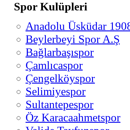
Spor Kulüpleri
Anadolu Üsküdar 190
Beylerbeyi Spor A.Ş
Bağlarbaşıspor
Çamlıcaspor
Çengelköyspor
Selimiyespor
Sultantepespor
Öz Karacaahmetspor