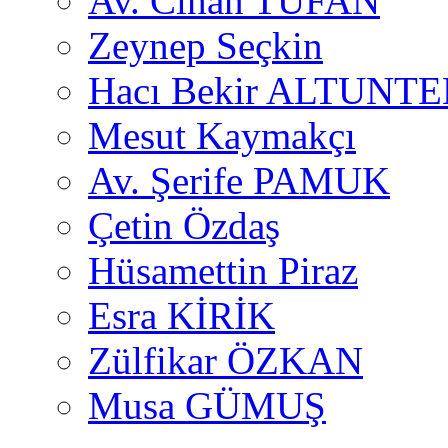
Av. Cihan TUFAN
Zeynep Seçkin
Hacı Bekir ALTUNTE
Mesut Kaymakçı
Av. Şerife PAMUK
Çetin Özdaş
Hüsamettin Piraz
Esra KİRİK
Zülfikar ÖZKAN
Musa GÜMUŞ