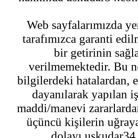
Web sayfalarımızda yer
tarafımızca garanti edil
bir getirinin sağ
verilmemektedir. Bu n
bilgilerdeki hatalardan, 
dayanılarak yapılan i
maddi/manevi zararlardan
üçüncü kişilerin uğraya
dolayı uskudar34