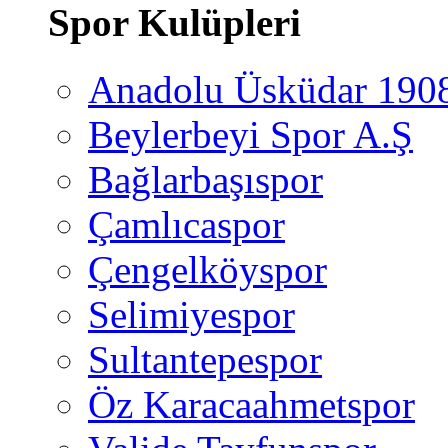
Spor Kulüpleri
Anadolu Üsküdar 190
Beylerbeyi Spor A.Ş
Bağlarbaşıspor
Çamlıcaspor
Çengelköyspor
Selimiyespor
Sultantepespor
Öz Karacaahmetspor