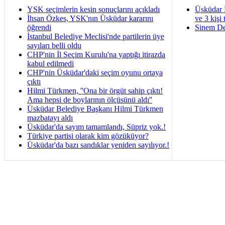
YSK seçimlerin kesin sonuçlarını açıkladı
Üsküdar 
İhsan Özkes, YSK'nın Üsküdar kararını
ve 3 kişi 
öğrendi
Sinem De
İstanbul Belediye Meclisi'nde partilerin üye
sayıları belli oldu
CHP'nin İl Seçim Kurulu'na yaptığı itirazda
kabul edilmedi
CHP'nin Üsküdar'daki seçim oyunu ortaya
çıktı
Hilmi Türkmen, ''Ona bir örgüt sahip çıktı!
Ama hepsi de boylarının ölçüsünü aldı''
Üsküdar Belediye Başkanı Hilmi Türkmen
mazbatayı aldı
Üsküdar'da sayım tamamlandı, Süpriz yok.!
Türkiye partisi olarak kim gözüküyor?
Üsküdar'da bazı sandıklar yeniden sayılıyor.!