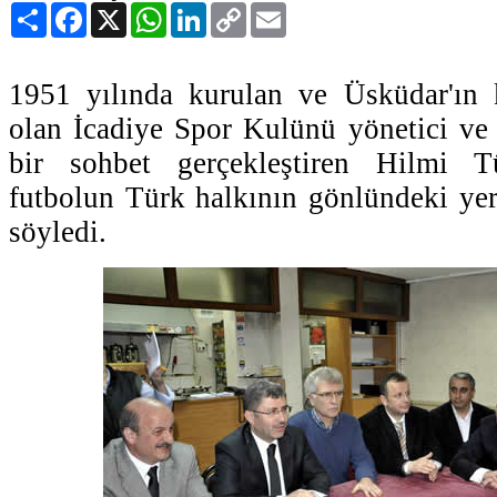
Paylaş
Facebook
X
WhatsApp
LinkedIn
Copy
Email
Link
1951 yılında kurulan ve Üsküdar'ın 
olan İcadiye Spor Kulünü yönetici ve s
bir sohbet gerçekleştiren Hilmi 
futbolun Türk halkının gönlündeki yer
söyledi.