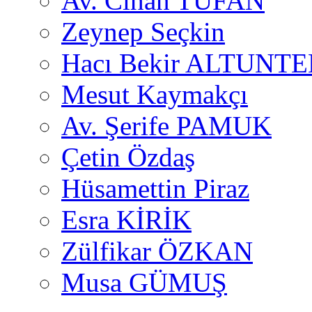
Av. Cihan TUFAN
Zeynep Seçkin
Hacı Bekir ALTUNTE
Mesut Kaymakçı
Av. Şerife PAMUK
Çetin Özdaş
Hüsamettin Piraz
Esra KİRİK
Zülfikar ÖZKAN
Musa GÜMUŞ