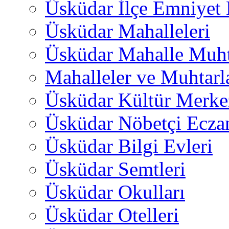
Üsküdar İlçe Emniyet
Üsküdar Mahalleleri
Üsküdar Mahalle Muht
Mahalleler ve Muhtarl
Üsküdar Kültür Merkez
Üsküdar Nöbetçi Ecza
Üsküdar Bilgi Evleri
Üsküdar Semtleri
Üsküdar Okulları
Üsküdar Otelleri