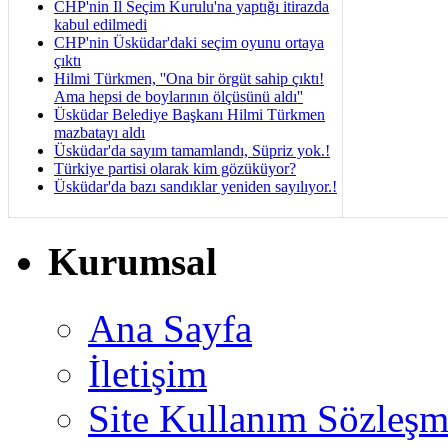
CHP'nin İl Seçim Kurulu'na yaptığı itirazda
kabul edilmedi
CHP'nin Üsküdar'daki seçim oyunu ortaya
çıktı
Hilmi Türkmen, ''Ona bir örgüt sahip çıktı!
Ama hepsi de boylarının ölçüsünü aldı''
Üsküdar Belediye Başkanı Hilmi Türkmen
mazbatayı aldı
Üsküdar'da sayım tamamlandı, Süpriz yok.!
Türkiye partisi olarak kim gözüküyor?
Üsküdar'da bazı sandıklar yeniden sayılıyor.!
Kurumsal
Ana Sayfa
İletişim
Site Kullanım Sözleşm