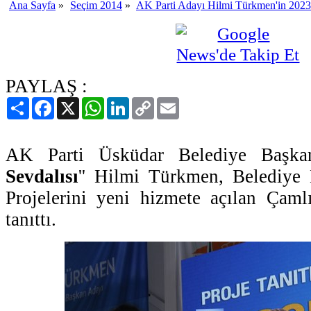
Ana Sayfa
»
Seçim 2014
»
AK Parti Adayı Hilmi Türkmen'in 2023
PAYLAŞ :
Paylaş
Facebook
X
WhatsApp
LinkedIn
Copy
Email
Link
AK Parti Üsküdar Belediye Başka
Sevdalısı
'' Hilmi Türkmen, Belediye 
Projelerini yeni hizmete açılan Çaml
tanıttı.