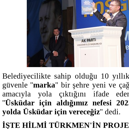
Belediyecilikte sahip olduğu 10 yıllı
güvenle ''
marka
'' bir şehre yeni ve ç
amacıyla yola çıktığını ifade ed
''
Üsküdar için aldığımız nefesi 20
yolda Üsküdar için vereceğiz
'' dedi.
İŞTE HİLMİ TÜRKMEN'İN PROJ