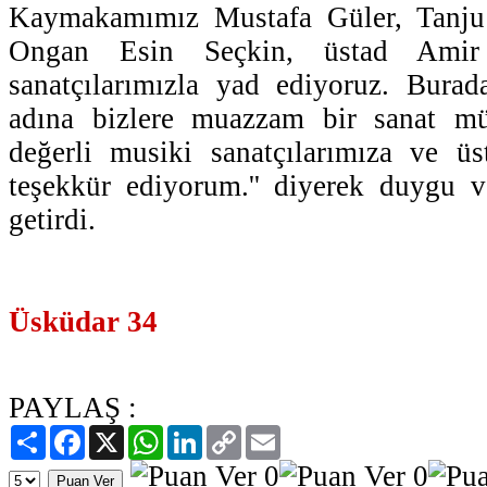
Kaymakamımız Mustafa Güler, Tanju
Ongan Esin Seçkin, üstad Amir
sanatçılarımızla yad ediyoruz. Burad
adına bizlere muazzam bir sanat mü
değerli musiki sanatçılarımıza ve ü
teşekkür ediyorum.'' diyerek duygu v
getirdi.
Üsküdar 34
PAYLAŞ :
Paylaş
Facebook
X
WhatsApp
LinkedIn
Copy
Email
Link