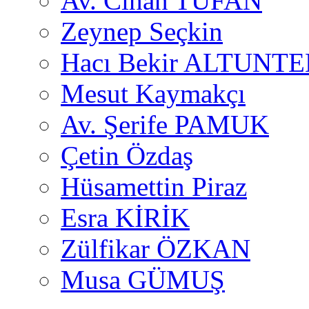
Av. Cihan TUFAN
Zeynep Seçkin
Hacı Bekir ALTUNTE
Mesut Kaymakçı
Av. Şerife PAMUK
Çetin Özdaş
Hüsamettin Piraz
Esra KİRİK
Zülfikar ÖZKAN
Musa GÜMUŞ