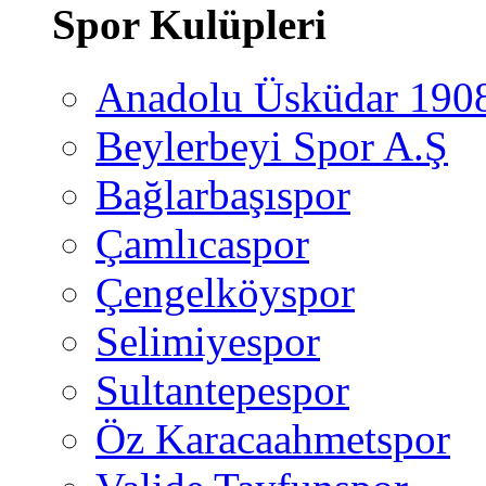
Spor Kulüpleri
Anadolu Üsküdar 190
Beylerbeyi Spor A.Ş
Bağlarbaşıspor
Çamlıcaspor
Çengelköyspor
Selimiyespor
Sultantepespor
Öz Karacaahmetspor