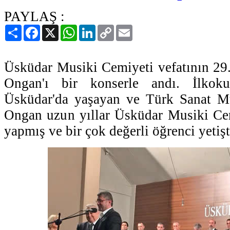
PAYLAŞ :
Paylaş
Facebook
X
WhatsApp
LinkedIn
Copy
Email
Link
Üsküdar Musiki Cemiyeti vefatının 29
Ongan'ı bir konserle andı. İlkoku
Üsküdar'da yaşayan ve Türk Sanat M
Ongan uzun yıllar Üsküdar Musiki Cem
yapmış ve bir çok değerli öğrenci yetişt