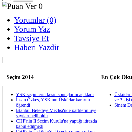
Yorumlar (0)
Yorum Yaz
Tavsiye Et
Haberi Yazdir
Seçim 2014
En Çok Oku
YSK seçimlerin kesin sonuçlarını açıkladı
Üsküdar 
İhsan Özkes, YSK'nın Üsküdar kararını
ve 3 kişi 
öğrendi
Sinem De
İstanbul Belediye Meclisi'nde partilerin üye
sayıları belli oldu
CHP'nin İl Seçim Kurulu'na yaptığı itirazda
kabul edilmedi
CHP'nin Üsküdar'daki seçim oyunu ortaya