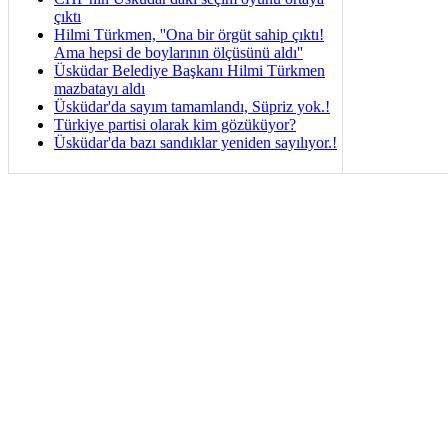
çıktı
Hilmi Türkmen, ''Ona bir örgüt sahip çıktı!
Ama hepsi de boylarının ölçüsünü aldı''
Üsküdar Belediye Başkanı Hilmi Türkmen
mazbatayı aldı
Üsküdar'da sayım tamamlandı, Süpriz yok.!
Türkiye partisi olarak kim gözüküyor?
Üsküdar'da bazı sandıklar yeniden sayılıyor.!