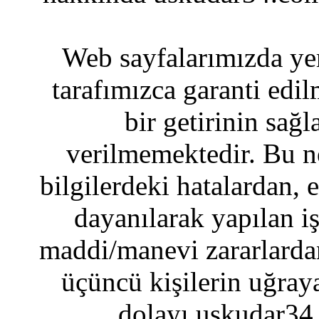
Web sayfalarımızda yer
tarafımızca garanti edil
bir getirinin sağ
verilmemektedir. Bu n
bilgilerdeki hatalardan, 
dayanılarak yapılan i
maddi/manevi zararlardan
üçüncü kişilerin uğraya
dolayı uskudar34