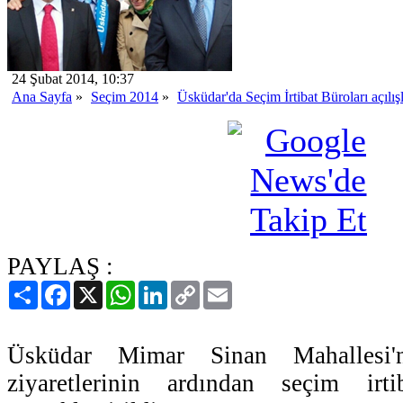
24 Şubat 2014, 10:37
Ana Sayfa
»
Seçim 2014
»
Üsküdar'da Seçim İrtibat Büroları açılı
PAYLAŞ :
Paylaş
Facebook
X
WhatsApp
LinkedIn
Copy
Email
Link
Üsküdar Mimar Sinan Mahallesi'
ziyaretlerinin ardından seçim irti