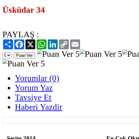
Üsküdar 34
PAYLAŞ :
Paylaş
Facebook
X
WhatsApp
LinkedIn
Copy
Email
Link
Yorumlar (0)
Yorum Yaz
Tavsiye Et
Haberi Yazdir
Seçim 2014
En Çok Oku