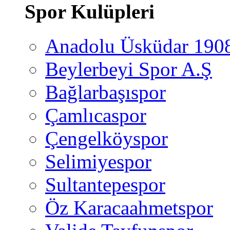
Spor Kulüpleri
Anadolu Üsküdar 190
Beylerbeyi Spor A.Ş
Bağlarbaşıspor
Çamlıcaspor
Çengelköyspor
Selimiyespor
Sultantepespor
Öz Karacaahmetspor