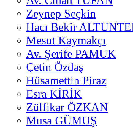
Av. Cihan TUFAN
Zeynep Seçkin
Hacı Bekir ALTUNTE
Mesut Kaymakçı
Av. Şerife PAMUK
Çetin Özdaş
Hüsamettin Piraz
Esra KİRİK
Zülfikar ÖZKAN
Musa GÜMUŞ