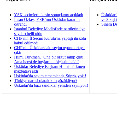
YSK seçimlerin kesin sonuçlarını açıkladı
Üsküdar 
İhsan Özkes, YSK'nın Üsküdar kararını
ve 3 kişi 
öğrendi
Sinem De
İstanbul Belediye Meclisi'nde partilerin üye
sayıları belli oldu
CHP'nin İl Seçim Kurulu'na yaptığı itirazda
kabul edilmedi
CHP'nin Üsküdar'daki seçim oyunu ortaya
çıktı
Hilmi Türkmen, ''Ona bir örgüt sahip çıktı!
Ama hepsi de boylarının ölçüsünü aldı''
Üsküdar Belediye Başkanı Hilmi Türkmen
mazbatayı aldı
Üsküdar'da sayım tamamlandı, Süpriz yok.!
Türkiye partisi olarak kim gözüküyor?
Üsküdar'da bazı sandıklar yeniden sayılıyor.!