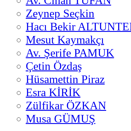
Av. Cihan TUFAN
Zeynep Seçkin
Hacı Bekir ALTUNTE
Mesut Kaymakçı
Av. Şerife PAMUK
Çetin Özdaş
Hüsamettin Piraz
Esra KİRİK
Zülfikar ÖZKAN
Musa GÜMUŞ