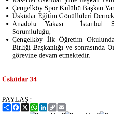
Çengelköy Spor Kulübü Başkan Yar
Üsküdar Eğitim Gönüllüleri Dernek
Anadolu Yakası İstanbul Ser
Sorumluluğu,
Çengelköy İlk Öğretim Okulund
Birliği Başkanlığı ve sonrasında O
görevine devam etmektedir.
Üsküdar 34
PAYLAŞ :
Paylaş
Facebook
X
WhatsApp
LinkedIn
Copy
Email
Link