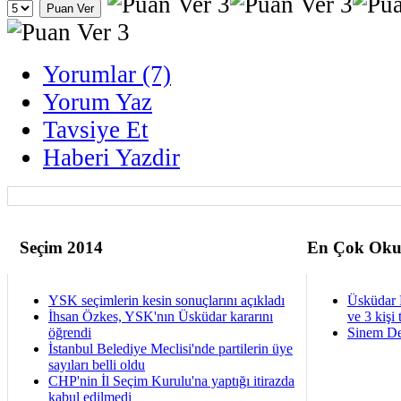
Yorumlar (7)
Yorum Yaz
Tavsiye Et
Haberi Yazdir
Seçim 2014
En Çok Oku
YSK seçimlerin kesin sonuçlarını açıkladı
Üsküdar 
İhsan Özkes, YSK'nın Üsküdar kararını
ve 3 kişi 
öğrendi
Sinem De
İstanbul Belediye Meclisi'nde partilerin üye
sayıları belli oldu
CHP'nin İl Seçim Kurulu'na yaptığı itirazda
kabul edilmedi