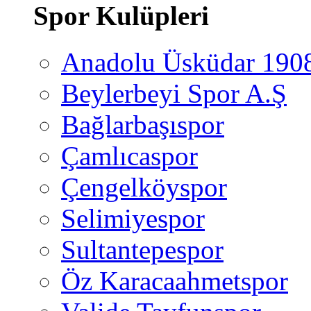
Spor Kulüpleri
Anadolu Üsküdar 190
Beylerbeyi Spor A.Ş
Bağlarbaşıspor
Çamlıcaspor
Çengelköyspor
Selimiyespor
Sultantepespor
Öz Karacaahmetspor