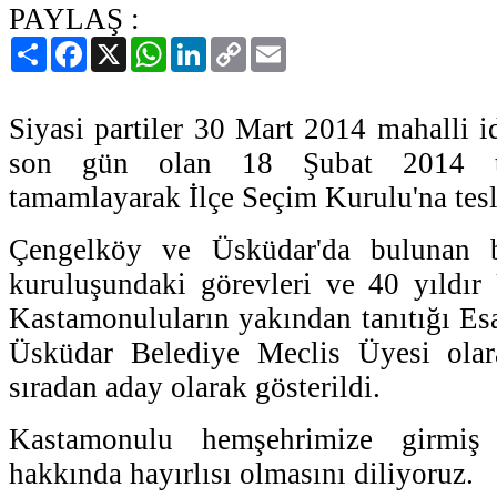
PAYLAŞ :
Paylaş
Facebook
X
WhatsApp
LinkedIn
Copy
Email
Link
Siyasi partiler 30 Mart 2014 mahalli id
son gün olan 18 Şubat 2014 tari
tamamlayarak İlçe Seçim Kurulu'na tesli
Çengelköy ve Üsküdar'da bulunan b
kuruluşundaki görevleri ve 40 yıldır
Kastamonuluların yakından tanıtığı Es
Üsküdar Belediye Meclis Üyesi olara
sıradan aday olarak gösterildi.
Kastamonulu hemşehrimize girmi
hakkında hayırlısı olmasını diliyoruz.