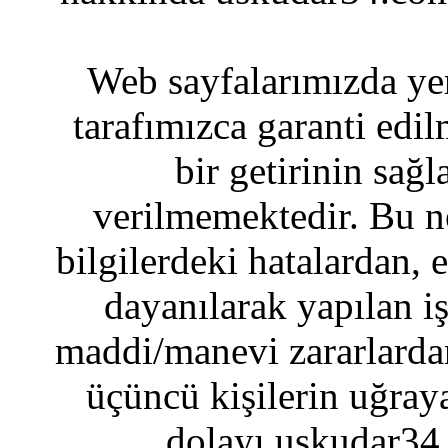
Web sayfalarımızda yer
tarafımızca garanti edil
bir getirinin sağ
verilmemektedir. Bu n
bilgilerdeki hatalardan, 
dayanılarak yapılan i
maddi/manevi zararlardan
üçüncü kişilerin uğraya
dolayı uskudar34