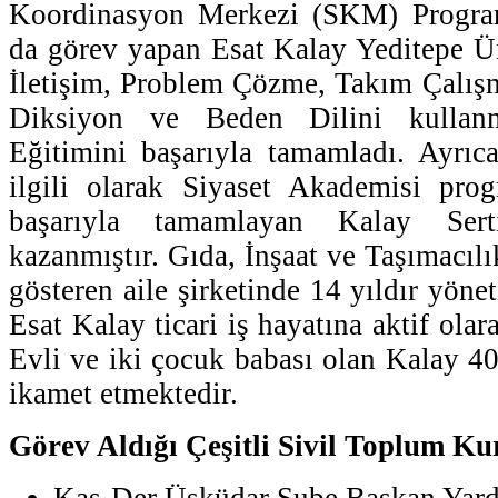
Koordinasyon Merkezi (SKM) Progra
da görev yapan Esat Kalay Yeditepe Üni
İletişim, Problem Çözme, Takım Çalışm
Diksiyon ve Beden Dilini kulla
Eğitimini başarıyla tamamladı. Ayrıc
ilgili olarak Siyaset Akademisi prog
başarıyla tamamlayan Kalay Ser
kazanmıştır. Gıda, İnşaat ve Taşımacılı
gösteren aile şirketinde 14 yıldır yöne
Esat Kalay ticari iş hayatına aktif ola
Evli ve iki çocuk babası olan Kalay 40
ikamet etmektedir.
Görev Aldığı Çeşitli Sivil Toplum Ku
Kas-Der Üsküdar Şube Başkan Yardı