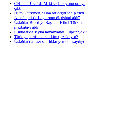
CHP'nin Üsküdar'daki seçim oyunu ortaya
çıktı
Hilmi Türkmen, ''Ona bir örgüt sahip çıktı!
Ama hepsi de boylarının ölçüsünü aldı''
Üsküdar Belediye Başkanı Hilmi Türkmen
mazbatayı aldı
Üsküdar'da sayım tamamlandı, Süpriz yok.!
Türkiye partisi olarak kim gözüküyor?
Üsküdar'da bazı sandıklar yeniden sayılıyor.!