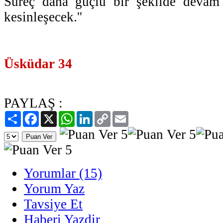
Süreç daha güçlü bir şekilde devam e
kesinleşecek.''
Üsküdar 34
PAYLAŞ :
Paylaş
Facebook
X
WhatsApp
LinkedIn
Copy
Email
Link
Yorumlar (15)
Yorum Yaz
Tavsiye Et
Haberi Yazdir