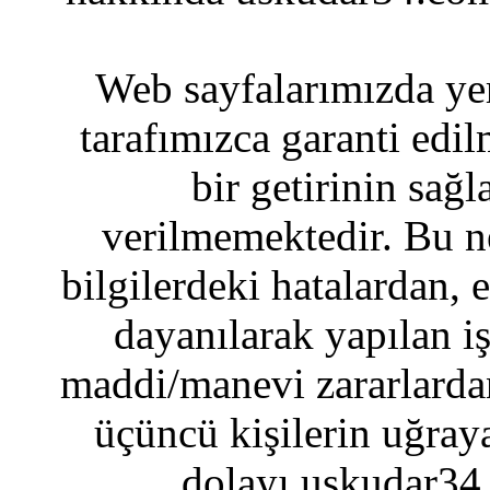
Web sayfalarımızda yer
tarafımızca garanti edil
bir getirinin sağ
verilmemektedir. Bu n
bilgilerdeki hatalardan, 
dayanılarak yapılan i
maddi/manevi zararlardan
üçüncü kişilerin uğraya
dolayı uskudar34