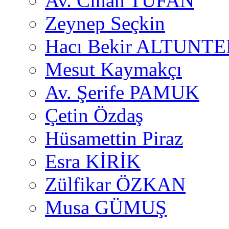
Av. Cihan TUFAN
Zeynep Seçkin
Hacı Bekir ALTUNTE
Mesut Kaymakçı
Av. Şerife PAMUK
Çetin Özdaş
Hüsamettin Piraz
Esra KİRİK
Zülfikar ÖZKAN
Musa GÜMUŞ