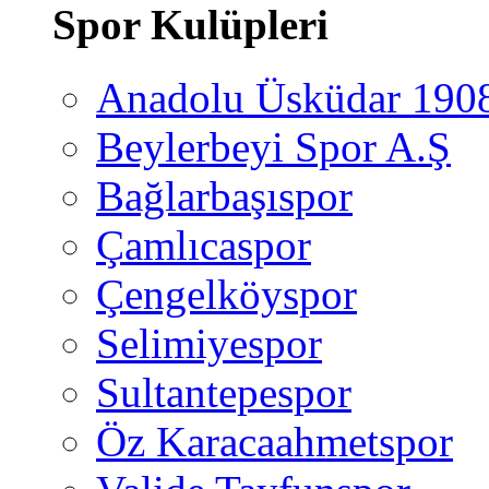
Spor Kulüpleri
Anadolu Üsküdar 190
Beylerbeyi Spor A.Ş
Bağlarbaşıspor
Çamlıcaspor
Çengelköyspor
Selimiyespor
Sultantepespor
Öz Karacaahmetspor