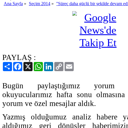
Ana Sayfa
»
Seçim 2014
»
''Süreç daha güçlü bir şekilde devam edi
PAYLAŞ :
Paylaş
Facebook
X
WhatsApp
LinkedIn
Copy
Email
Link
Bugün paylaştığımız yorum h
okuyucularımız hafta sonu olmasına
yorum ve özel mesajlar aldık.
Yazmış olduğumuz analiz habere y
aldığımız geri dönüşler haberimi