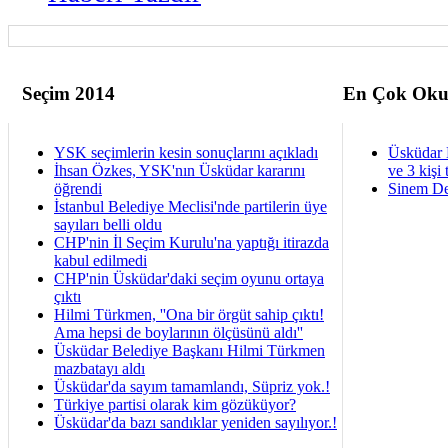
Seçim 2014
En Çok Oku
YSK seçimlerin kesin sonuçlarını açıkladı
Üsküdar 
İhsan Özkes, YSK'nın Üsküdar kararını
ve 3 kişi 
öğrendi
Sinem De
İstanbul Belediye Meclisi'nde partilerin üye
sayıları belli oldu
CHP'nin İl Seçim Kurulu'na yaptığı itirazda
kabul edilmedi
CHP'nin Üsküdar'daki seçim oyunu ortaya
çıktı
Hilmi Türkmen, ''Ona bir örgüt sahip çıktı!
Ama hepsi de boylarının ölçüsünü aldı''
Üsküdar Belediye Başkanı Hilmi Türkmen
mazbatayı aldı
Üsküdar'da sayım tamamlandı, Süpriz yok.!
Türkiye partisi olarak kim gözüküyor?
Üsküdar'da bazı sandıklar yeniden sayılıyor.!