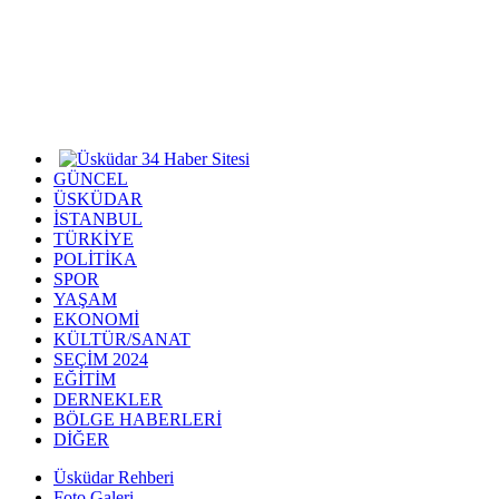
GÜNCEL
ÜSKÜDAR
İSTANBUL
TÜRKİYE
POLİTİKA
SPOR
YAŞAM
EKONOMİ
KÜLTÜR/SANAT
SEÇİM 2024
EĞİTİM
DERNEKLER
BÖLGE HABERLERİ
DİĞER
Üsküdar Rehberi
Foto Galeri