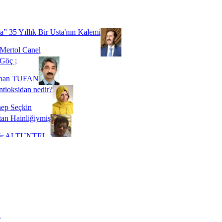
Biz buyuz...
 SOYSEVİNÇ
a” 35 Yıllık Bir Usta'nın Kalemi
Mertol Canel
Göç ;
ihan TUFAN
tioksidan nedir?
ep Seçkin
an Hainliğiymiş
kir ALTUNTEL
adde Bağımlılığı
t Kaymakçı
 Bir Süre De Olsa Burdayız
aş ŞENEL
ti Kalmadı Üstadım!
ı