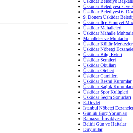
Av. Ş
Üsküdar Belediye Başkanl
Üsküdar Belediyesi 7. ve
İmar Sorunlarının Genel Ç
Üsküdar Belediyesi 6. Dö
9. Dönem Üsküdar Belediy
Çet
Üsküdar İlçe Emniyet Mü
Arakan Ner
Üsküdar Mahalleleri
Üsküdar Mahalle Muhtarla
Hüsam
Mahalleler ve Muhtarlar
Bayramın Mü
Üsküdar Kültür Merkezler
Üsküdar Nöbetçi Eczanele
Es
Üsküdar Bilgi Evleri
Ruhsal Yön
Üsküdar Semtleri
Üsküdar Okulları
Zülf
Üsküdar Otelleri
Üsküdar Kar
Üsküdar Camiileri
Üsküdar Resmi Kurumlar
Mus
Üsküdar Sağlık Kurumları
Üsküdar Spor Kulüpleri
Üsküdar Seçim Sonuçları
E-Devlet
İstanbul Nöbetçi Eczanele
Günlük Burç Yorumları
Ramazan İmsakiyesi
Belirli Gün ve Haftalar
Duyurular