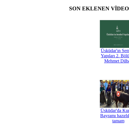
SON EKLENEN VİDE
Üsküdar'ın Se
Yapıları 2. Böl
Mehmet Dilb
Üsküdar'da Ku
Bayramı hazırlık
tamam