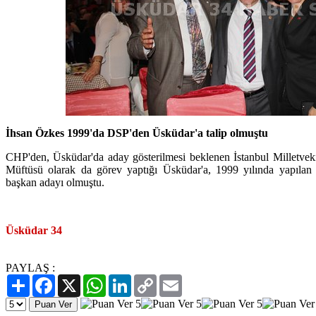
İhsan Özkes 1999'da DSP'den Üsküdar'a talip olmuştu
CHP'den, Üsküdar'da aday gösterilmesi beklenen İstanbul Milletvek
Müftüsü olarak da görev yaptığı Üsküdar'a, 1999 yılında yapılan
başkan adayı olmuştu.
Üsküdar 34
PAYLAŞ :
Paylaş
Facebook
X
WhatsApp
LinkedIn
Copy
Email
Link