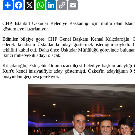
Paylaş
Facebook
X
WhatsApp
LinkedIn
Copy
Email
Link
CHP, İstanbul Üsküdar Belediye Başkanlığı için müftü olan İstanbu
göstermeye hazırlanıyor.
Edinilen bilgiye göre; CHP Genel Başkanı Kemal Kılıçdaroğlu, Öz
ederek kendisini Üsküdar'da aday göstermek istediğini söyledi. 
teklifini kabul etti. Daha önce Üsküdar Müftülüğü görevinde buluna
ikinci milletvekili adayı olacak.
Kılıçdaroğlu, Eskişehir Odunpazarı ilçesi belediye başkan adaylığı 
Kurt'u kendi inisiyatifiyle aday göstermişti. Özkes'in adaylığının 9 
onayından geçmesi gerekiyor.