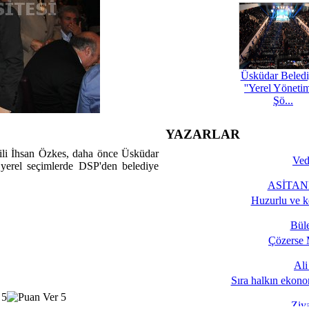
Üsküdar Beledi
''Yerel Yöneti
Şö...
YAZARLAR
ili İhsan Özkes, daha önce Üsküdar
Ved
 yerel seçimlerde DSP'den belediye
ASİTANE
Huzurlu ve k
Bül
Çözerse 
Al
Sıra halkın ekono
Ziy