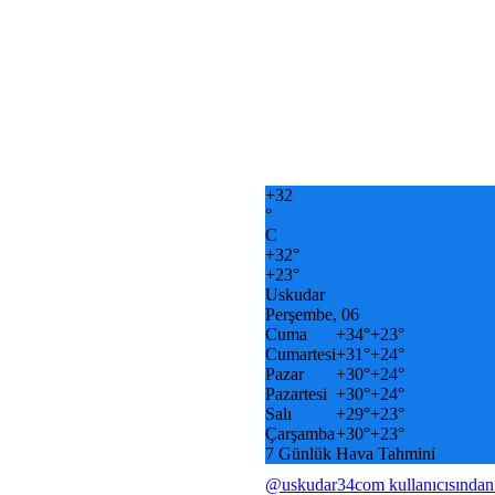
+
32
°
C
+
32°
+
23°
Uskudar
Perşembe, 06
Cuma
+
34°
+
23°
Cumartesi
+
31°
+
24°
Pazar
+
30°
+
24°
Pazartesi
+
30°
+
24°
Salı
+
29°
+
23°
Çarşamba
+
30°
+
23°
7 Günlük Hava Tahmini
@uskudar34com kullanıcısından