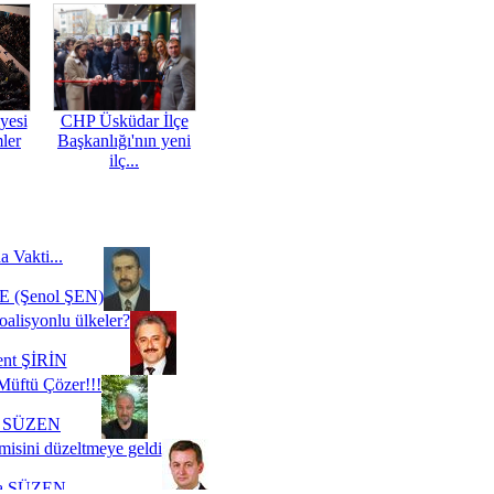
yesi
CHP Üsküdar İlçe
mler
Başkanlığı'nın yeni
ilç...
a Vakti...
 (Şenol ŞEN)
oalisyonlu ülkeler?
ent ŞİRİN
Müftü Çözer!!!
i SÜZEN
misini düzeltmeye geldi
a SÜZEN