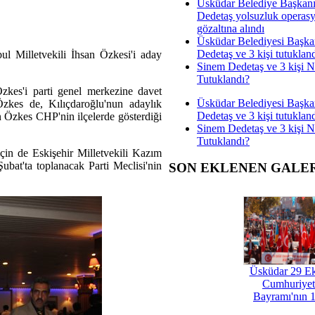
Üsküdar Belediye Başkan
Dedetaş yolsuzluk operas
gözaltına alındı
Üsküdar Belediyesi Başka
Dedetaş ve 3 kişi tutuklan
l Milletvekili İhsan Özkesi'i aday
Sinem Dedetaş ve 3 kişi 
Tutuklandı?
kes'i parti genel merkezine davet
Üsküdar Belediyesi Başka
Özkes de, Kılıçdaroğlu'nun adaylık
Dedetaş ve 3 kişi tutuklan
n Özkes CHP'nin ilçelerde gösterdiği
Sinem Dedetaş ve 3 kişi 
Tutuklandı?
için de Eskişehir Milletvekili Kazım
Şubat'ta toplanacak Parti Meclisi'nin
SON EKLENEN GALE
Üsküdar 29 E
Cumhuriyet
Bayramı'nın 1