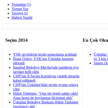
Yorumlar (1)
Yorum Yaz
Tavsiye Et
Haberi Yazdir
Seçim 2014
En Çok Oku
YSK seçimlerin kesin sonuçlarını açıkladı
Üsküdar 
İhsan Özkes, YSK'nın Üsküdar kararını
ve 3 kişi 
öğrendi
Sinem De
İstanbul Belediye Meclisi'nde partilerin üye
sayıları belli oldu
CHP'nin İl Seçim Kurulu'na yaptığı itirazda
kabul edilmedi
CHP'nin Üsküdar'daki seçim oyunu ortaya
çıktı
Hilmi Türkmen, ''Ona bir örgüt sahip çıktı!
Ama hepsi de boylarının ölçüsünü aldı''
Üsküdar Belediye Başkanı Hilmi Türkmen
mazbatayı aldı