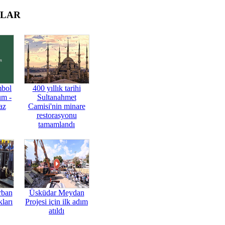
OLAR
mbol
400 yıllık tarihi
üm -
Sultanahmet
az
Camisi'nin minare
restorasyonu
tamamlandı
rban
Üsküdar Meydan
ları
Projesi için ilk adım
atıldı