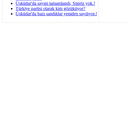
Üsküdar'da sayım tamamlandı, Süpriz yok.!
Türkiye partisi olarak kim gözüküyor?
Üsküdar'da bazı sandıklar yeniden sayılıyor.!