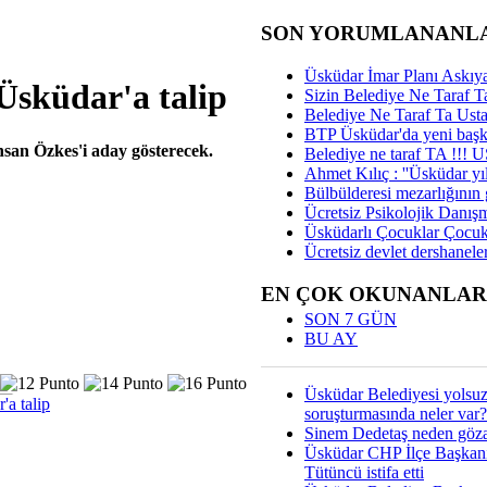
SON YORUMLANANL
Üsküdar İmar Planı Askıya
Üsküdar'a talip
Sizin Belediye Ne Taraf Ta
Belediye Ne Taraf Ta Ust
BTP Üsküdar'da yeni başka
hsan Özkes'i aday gösterecek.
Belediye ne taraf TA !!!
Ahmet Kılıç : ''Üsküdar yıl
Bülbülderesi mezarlığının gi
Ücretsiz Psikolojik Danış
Üsküdarlı Çocuklar Çocuk
Ücretsiz devlet dershaneler
EN ÇOK OKUNANLAR
SON 7 GÜN
BU AY
Üsküdar Belediyesi yolsu
a talip
soruşturmasında neler var?
Sinem Dedetaş neden gözal
Üsküdar CHP İlçe Başkan
Tütüncü istifa etti