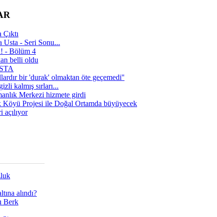
AR
 Çıktı
 Usta - Seri Sonu...
a! - Bölüm 4
n belli oldu
 USTA
lardır bir 'durak' olmaktan öte geçemedi''
zli kalmış sırları...
manlık Merkezi hizmete girdi
 Köyü Projesi ile Doğal Ortamda büyüyecek
i açılıyor
zluk
tına alındı?
ı Berk