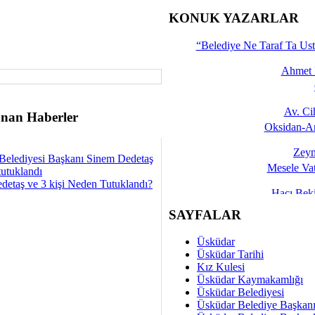
İşte 
KONUK YAZARLAR
Yalçın
“Belediye Ne Taraf Ta Ust
Ahmet 
Av. C
nan Haberler
Oksidan-An
Zeyn
Belediyesi Başkanı Sinem Dedetaş
Mesele Vat
tutuklandı
detaş ve 3 kişi Neden Tutuklandı?
Hacı Be
Okullarda M
SAYFALAR
Mesu
Üsküdar
Dünya Fani, Ama Kısa
Üsküdar Tarihi
Kız Kulesi
Sav
Üsküdar Kaymakamlığı
Hukukun Adale
Üsküdar Belediyesi
Üsküdar Belediye Başkan