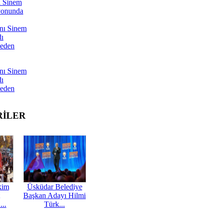
ı Sinem
yonunda
nı Sinem
dı
Neden
nı Sinem
dı
Neden
RİLER
kim
Üsküdar Belediye
Başkan Adayı Hilmi
...
Türk...