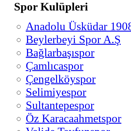
Spor Kulüpleri
Anadolu Üsküdar 190
Beylerbeyi Spor A.Ş
Bağlarbaşıspor
Çamlıcaspor
Çengelköyspor
Selimiyespor
Sultantepespor
Öz Karacaahmetspor