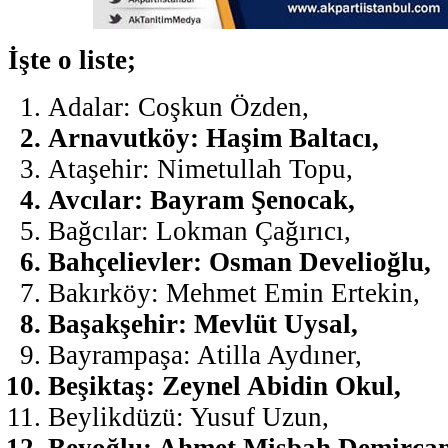
İşte o liste;
Adalar: Coşkun Özden,
Arnavutköy: Haşim Baltacı,
Ataşehir: Nimetullah Topu,
Avcılar: Bayram Şenocak,
Bağcılar: Lokman Çağırıcı,
Bahçelievler: Osman Develioğlu,
Bakırköy: Mehmet Emin Ertekin,
Başakşehir: Mevlüt Uysal,
Bayrampaşa: Atilla Aydıner,
Beşiktaş: Zeynel Abidin Okul,
Beylikdüzü: Yusuf Uzun,
Beyoğlu: Ahmet Misbah Demircan