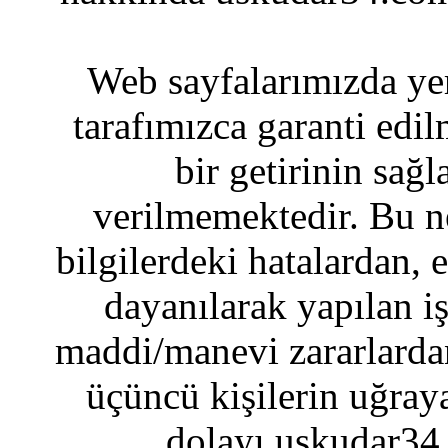
Web sayfalarımızda yer
tarafımızca garanti edil
bir getirinin sağ
verilmemektedir. Bu n
bilgilerdeki hatalardan, 
dayanılarak yapılan i
maddi/manevi zararlardan
üçüncü kişilerin uğraya
dolayı uskudar34