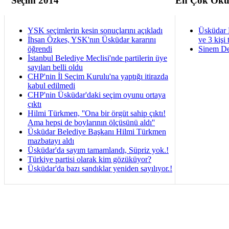
Seçim 2014
En Çok Oku
YSK seçimlerin kesin sonuçlarını açıkladı
Üsküdar 
İhsan Özkes, YSK'nın Üsküdar kararını
ve 3 kişi 
öğrendi
Sinem De
İstanbul Belediye Meclisi'nde partilerin üye
sayıları belli oldu
CHP'nin İl Seçim Kurulu'na yaptığı itirazda
kabul edilmedi
CHP'nin Üsküdar'daki seçim oyunu ortaya
çıktı
Hilmi Türkmen, ''Ona bir örgüt sahip çıktı!
Ama hepsi de boylarının ölçüsünü aldı''
Üsküdar Belediye Başkanı Hilmi Türkmen
mazbatayı aldı
Üsküdar'da sayım tamamlandı, Süpriz yok.!
Türkiye partisi olarak kim gözüküyor?
Üsküdar'da bazı sandıklar yeniden sayılıyor.!