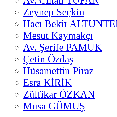
Av. Cihan TUFAN
Zeynep Seçkin
Hacı Bekir ALTUNTE
Mesut Kaymakçı
Av. Şerife PAMUK
Çetin Özdaş
Hüsamettin Piraz
Esra KİRİK
Zülfikar ÖZKAN
Musa GÜMUŞ