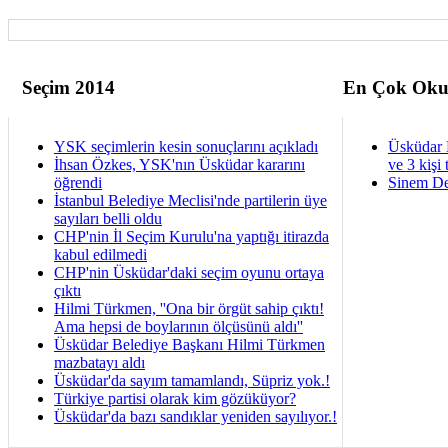
Seçim 2014
En Çok Oku
YSK seçimlerin kesin sonuçlarını açıkladı
Üsküdar 
İhsan Özkes, YSK'nın Üsküdar kararını
ve 3 kişi 
öğrendi
Sinem De
İstanbul Belediye Meclisi'nde partilerin üye
sayıları belli oldu
CHP'nin İl Seçim Kurulu'na yaptığı itirazda
kabul edilmedi
CHP'nin Üsküdar'daki seçim oyunu ortaya
çıktı
Hilmi Türkmen, ''Ona bir örgüt sahip çıktı!
Ama hepsi de boylarının ölçüsünü aldı''
Üsküdar Belediye Başkanı Hilmi Türkmen
mazbatayı aldı
Üsküdar'da sayım tamamlandı, Süpriz yok.!
Türkiye partisi olarak kim gözüküyor?
Üsküdar'da bazı sandıklar yeniden sayılıyor.!