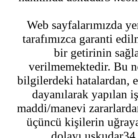
Web sayfalarımızda yer
tarafımızca garanti edil
bir getirinin sağ
verilmemektedir. Bu n
bilgilerdeki hatalardan, 
dayanılarak yapılan i
maddi/manevi zararlardan
üçüncü kişilerin uğraya
dolayı uskudar34