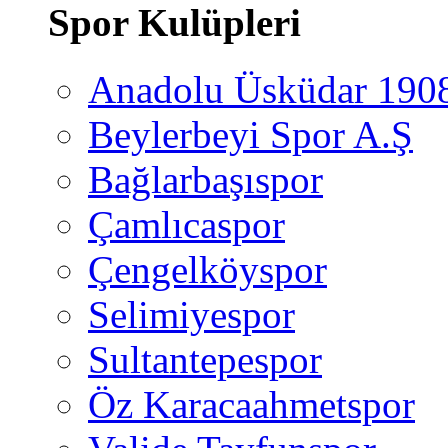
Spor Kulüpleri
Anadolu Üsküdar 190
Beylerbeyi Spor A.Ş
Bağlarbaşıspor
Çamlıcaspor
Çengelköyspor
Selimiyespor
Sultantepespor
Öz Karacaahmetspor