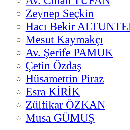
Av. Cihan TUFAN
Zeynep Seçkin
Hacı Bekir ALTUNTE
Mesut Kaymakçı
Av. Şerife PAMUK
Çetin Özdaş
Hüsamettin Piraz
Esra KİRİK
Zülfikar ÖZKAN
Musa GÜMUŞ