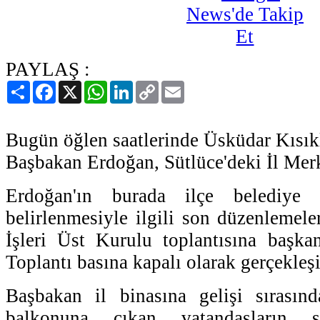
PAYLAŞ :
Paylaş
Facebook
X
WhatsApp
LinkedIn
Copy
Email
Link
Bugün öğlen saatlerinde Üsküdar Kısıkl
Başbakan Erdoğan, Sütlüce'deki İl Merk
Erdoğan'ın burada ilçe belediye 
belirlenmesiyle ilgili son düzenlemele
İşleri Üst Kurulu toplantısına başkanl
Toplantı basına kapalı olarak gerçekleşi
Başbakan il binasına gelişi sırasınd
balkonuna çıkan vatandaşların se