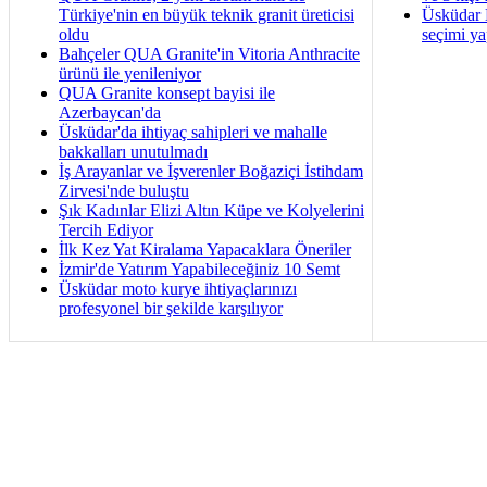
Türkiye'nin en büyük teknik granit üreticisi
Üsküdar B
oldu
seçimi ya
Bahçeler QUA Granite'in Vitoria Anthracite
ürünü ile yenileniyor
QUA Granite konsept bayisi ile
Azerbaycan'da
Üsküdar'da ihtiyaç sahipleri ve mahalle
bakkalları unutulmadı
İş Arayanlar ve İşverenler Boğaziçi İstihdam
Zirvesi'nde buluştu
Şık Kadınlar Elizi Altın Küpe ve Kolyelerini
Tercih Ediyor
İlk Kez Yat Kiralama Yapacaklara Öneriler
İzmir'de Yatırım Yapabileceğiniz 10 Semt
Üsküdar moto kurye ihtiyaçlarınızı
profesyonel bir şekilde karşılıyor