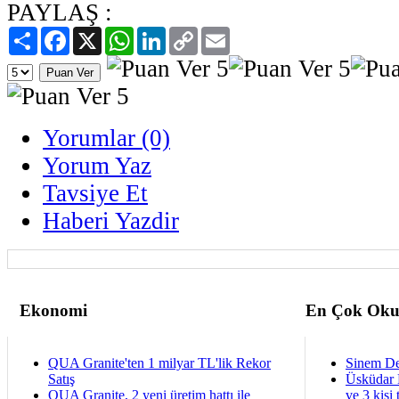
PAYLAŞ :
Paylaş
Facebook
X
WhatsApp
LinkedIn
Copy
Email
Link
Yorumlar (0)
Yorum Yaz
Tavsiye Et
Haberi Yazdir
Ekonomi
En Çok Oku
QUA Granite'ten 1 milyar TL'lik Rekor
Sinem De
Satış
Üsküdar 
QUA Granite, 2 yeni üretim hattı ile
ve 3 kişi 