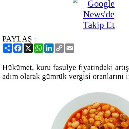
PAYLAŞ :
Paylaş
Facebook
X
WhatsApp
LinkedIn
Copy
Email
Link
Hükümet, kuru fasulye fiyatındaki artış
adım olarak gümrük vergisi oranlarını i