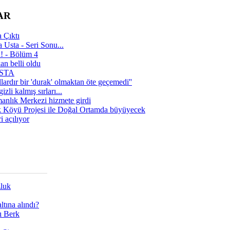
AR
 Çıktı
 Usta - Seri Sonu...
a! - Bölüm 4
n belli oldu
 USTA
lardır bir 'durak' olmaktan öte geçemedi''
zli kalmış sırları...
manlık Merkezi hizmete girdi
 Köyü Projesi ile Doğal Ortamda büyüyecek
i açılıyor
zluk
tına alındı?
ı Berk