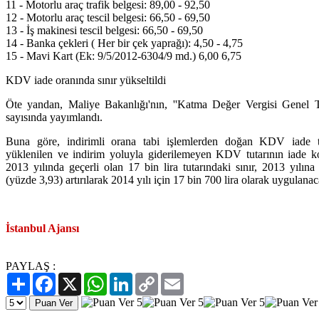
11 - Motorlu araç trafik belgesi: 89,00 - 92,50
12 - Motorlu araç tescil belgesi: 66,50 - 69,50
13 - İş makinesi tescil belgesi: 66,50 - 69,50
14 - Banka çekleri ( Her bir çek yaprağı): 4,50 - 4,75
15 - Mavi Kart (Ek: 9/5/2012-6304/9 md.) 6,00 6,75
KDV iade oranında sınır yükseltildi
Öte yandan, Maliye Bakanlığı'nın, ''Katma Değer Vergisi Genel T
sayısında yayımlandı.
Buna göre, indirimli orana tabi işlemlerden doğan KDV iade ta
yüklenilen ve indirim yoluyla giderilemeyen KDV tutarının iade ko
2013 yılında geçerli olan 17 bin lira tutarındaki sınır, 2013 yılın
(yüzde 3,93) artırılarak 2014 yılı için 17 bin 700 lira olarak uygulanac
İstanbul Ajansı
PAYLAŞ :
Paylaş
Facebook
X
WhatsApp
LinkedIn
Copy
Email
Link