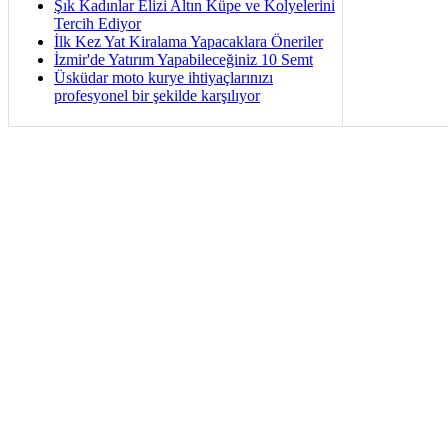
Şık Kadınlar Elizi Altın Küpe ve Kolyelerini
Tercih Ediyor
İlk Kez Yat Kiralama Yapacaklara Öneriler
İzmir'de Yatırım Yapabileceğiniz 10 Semt
Üsküdar moto kurye ihtiyaçlarınızı
profesyonel bir şekilde karşılıyor