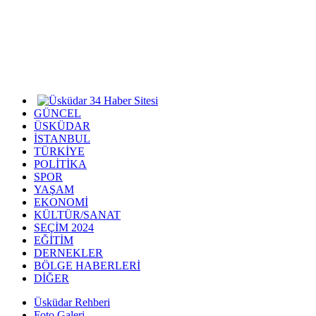
GÜNCEL
ÜSKÜDAR
İSTANBUL
TÜRKİYE
POLİTİKA
SPOR
YAŞAM
EKONOMİ
KÜLTÜR/SANAT
SEÇİM 2024
EĞİTİM
DERNEKLER
BÖLGE HABERLERİ
DİĞER
Üsküdar Rehberi
Foto Galeri