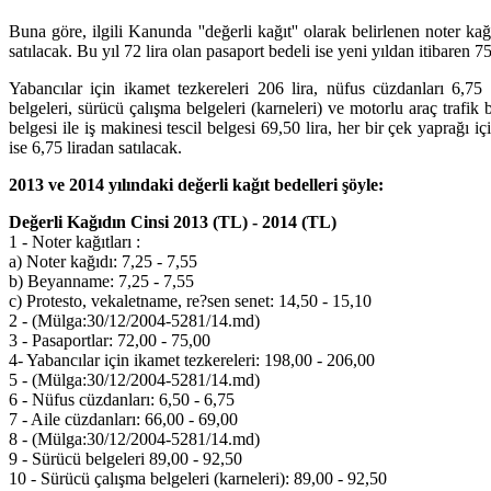
Buna göre, ilgili Kanunda ''değerli kağıt'' olarak belirlenen noter kağı
satılacak. Bu yıl 72 lira olan pasaport bedeli ise yeni yıldan itibaren 75
Yabancılar için ikamet tezkereleri 206 lira, nüfus cüzdanları 6,75 l
belgeleri, sürücü çalışma belgeleri (karneleri) ve motorlu araç trafik b
belgesi ile iş makinesi tescil belgesi 69,50 lira, her bir çek yaprağı i
ise 6,75 liradan satılacak.
2013 ve 2014 yılındaki değerli kağıt bedelleri şöyle:
Değerli Kağıdın Cinsi 2013 (TL) - 2014 (TL)
1 - Noter kağıtları :
a) Noter kağıdı: 7,25 - 7,55
b) Beyanname: 7,25 - 7,55
c) Protesto, vekaletname, re?sen senet: 14,50 - 15,10
2 - (Mülga:30/12/2004-5281/14.md)
3 - Pasaportlar: 72,00 - 75,00
4- Yabancılar için ikamet tezkereleri: 198,00 - 206,00
5 - (Mülga:30/12/2004-5281/14.md)
6 - Nüfus cüzdanları: 6,50 - 6,75
7 - Aile cüzdanları: 66,00 - 69,00
8 - (Mülga:30/12/2004-5281/14.md)
9 - Sürücü belgeleri 89,00 - 92,50
10 - Sürücü çalışma belgeleri (karneleri): 89,00 - 92,50