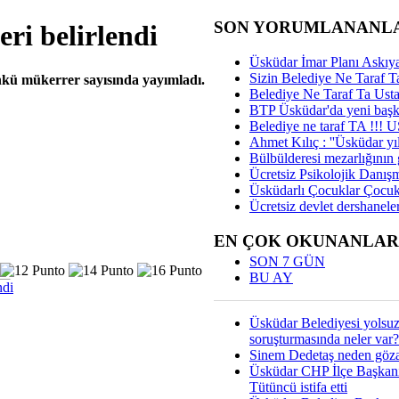
SON YORUMLANANL
leri belirlendi
Üsküdar İmar Planı Askıya
Sizin Belediye Ne Taraf Ta
nkü mükerrer sayısında yayımladı.
Belediye Ne Taraf Ta Ust
BTP Üsküdar'da yeni başka
Belediye ne taraf TA !!!
Ahmet Kılıç : ''Üsküdar yıl
Bülbülderesi mezarlığının gi
Ücretsiz Psikolojik Danış
Üsküdarlı Çocuklar Çocuk
Ücretsiz devlet dershaneler
EN ÇOK OKUNANLAR
SON 7 GÜN
BU AY
ndi
Üsküdar Belediyesi yolsu
soruşturmasında neler var?
Sinem Dedetaş neden gözal
Üsküdar CHP İlçe Başkan
Tütüncü istifa etti