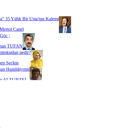
Biz buyuz...
 SOYSEVİNÇ
a” 35 Yıllık Bir Usta'nın Kalemi
Mertol Canel
Göç ;
ihan TUFAN
tioksidan nedir?
ep Seçkin
an Hainliğiymiş
kir ALTUNTEL
adde Bağımlılığı
t Kaymakçı
 Bir Süre De Olsa Burdayız
aş ŞENEL
ti Kalmadı Üstadım!
ı