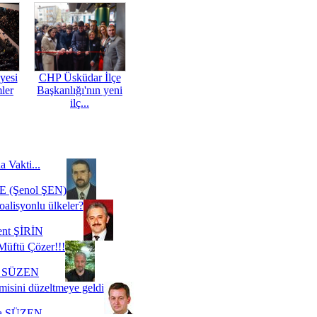
yesi
CHP Üsküdar İlçe
mler
Başkanlığı'nın yeni
ilç...
a Vakti...
 (Şenol ŞEN)
oalisyonlu ülkeler?
ent ŞİRİN
Müftü Çözer!!!
i SÜZEN
misini düzeltmeye geldi
a SÜZEN