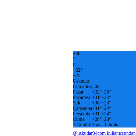
+
30
°
C
+
32°
+
25°
Uskudar
Cumartesi, 08
Pazar
+
32°
+
25°
Pazartesi
+
31°
+
24°
Salı
+
30°
+
23°
Çarşamba
+
31°
+
24°
Perşembe
+
31°
+
24°
Cuma
+
28°
+
23°
7 Günlük Hava Tahmini
@uskudar34com kullanıcısından