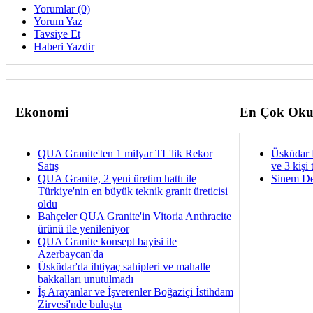
Yorumlar (0)
Yorum Yaz
Tavsiye Et
Haberi Yazdir
Ekonomi
En Çok Oku
QUA Granite'ten 1 milyar TL'lik Rekor
Üsküdar 
Satış
ve 3 kişi 
QUA Granite, 2 yeni üretim hattı ile
Sinem De
Türkiye'nin en büyük teknik granit üreticisi
oldu
Bahçeler QUA Granite'in Vitoria Anthracite
ürünü ile yenileniyor
QUA Granite konsept bayisi ile
Azerbaycan'da
Üsküdar'da ihtiyaç sahipleri ve mahalle
bakkalları unutulmadı
İş Arayanlar ve İşverenler Boğaziçi İstihdam
Zirvesi'nde buluştu