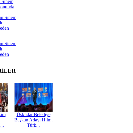
ı Sinem
yonunda
nı Sinem
dı
Neden
nı Sinem
dı
Neden
RİLER
kim
Üsküdar Belediye
Başkan Adayı Hilmi
...
Türk...