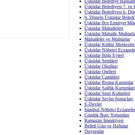
Av. Ş
Üsküdar Belediye Başkanl
Üsküdar Belediyesi 7. ve
İmar Sorunlarının Genel Ç
Üsküdar Belediyesi 6. Dö
9. Dönem Üsküdar Belediy
Çet
Üsküdar İlçe Emniyet Mü
Arakan Ner
Üsküdar Mahalleleri
Üsküdar Mahalle Muhtarla
Hüsam
Mahalleler ve Muhtarlar
Bayramın Mü
Üsküdar Kültür Merkezler
Üsküdar Nöbetçi Eczanele
Es
Üsküdar Bilgi Evleri
Ruhsal Yön
Üsküdar Semtleri
Üsküdar Okulları
Zülf
Üsküdar Otelleri
Üsküdar Kar
Üsküdar Camiileri
Üsküdar Resmi Kurumlar
Mus
Üsküdar Sağlık Kurumları
Üsküdar Spor Kulüpleri
Üsküdar Seçim Sonuçları
E-Devlet
İstanbul Nöbetçi Eczanele
Günlük Burç Yorumları
Ramazan İmsakiyesi
Belirli Gün ve Haftalar
Duyurular