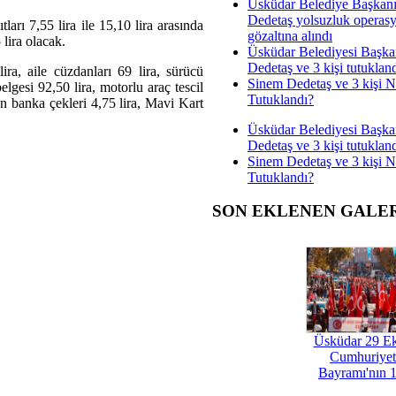
Üsküdar Belediye Başkan
Dedetaş yolsuzluk operas
tları 7,55 lira ile 15,10 lira arasında
gözaltına alındı
 lira olacak.
Üsküdar Belediyesi Başka
Dedetaş ve 3 kişi tutuklan
ira, aile cüzdanları 69 lira, sürücü
Sinem Dedetaş ve 3 kişi 
elgesi 92,50 lira, motorlu araç tescil
Tutuklandı?
çin banka çekleri 4,75 lira, Mavi Kart
Üsküdar Belediyesi Başka
Dedetaş ve 3 kişi tutuklan
Sinem Dedetaş ve 3 kişi 
Tutuklandı?
SON EKLENEN GALE
Üsküdar 29 E
Cumhuriyet
Bayramı'nın 1