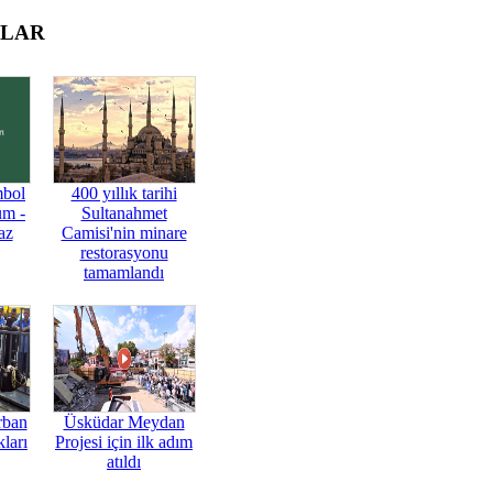
OLAR
mbol
400 yıllık tarihi
üm -
Sultanahmet
az
Camisi'nin minare
restorasyonu
tamamlandı
rban
Üsküdar Meydan
ları
Projesi için ilk adım
atıldı