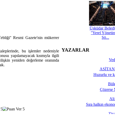
Üsküdar Beledi
''Yerel Yöneti
Şö...
ebliği'' Resmi Gazete'nin mükerrer
YAZARLAR
leplerinde, bu işlemler nedeniyle
nusu yapılamayacak kısmıyla ilgili
Ved
a ilişkin yeniden değerleme oranında
ak.
ASİTANE
Huzurlu ve k
Bül
Çözerse 
Al
Sıra halkın ekono
Ziy