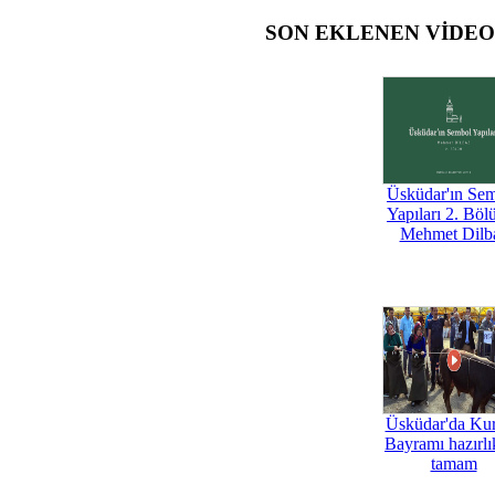
SON EKLENEN VİDE
Üsküdar'ın Se
Yapıları 2. Böl
Mehmet Dilb
Üsküdar'da Ku
Bayramı hazırlık
tamam