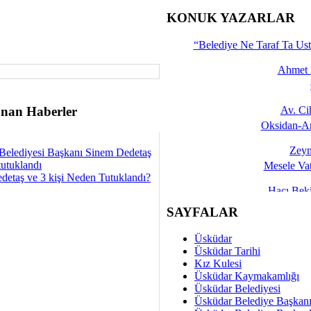
İşte 
KONUK YAZARLAR
Yalçın
“Belediye Ne Taraf Ta Ust
Ahmet 
nan Haberler
Av. C
Oksidan-An
Zeyn
Belediyesi Başkanı Sinem Dedetaş
tutuklandı
Mesele Vat
detaş ve 3 kişi Neden Tutuklandı?
Hacı Be
Okullarda M
SAYFALAR
Mesu
Üsküdar
Dünya Fani, Ama Kısa
Üsküdar Tarihi
Kız Kulesi
Sav
Üsküdar Kaymakamlığı
Hukukun Adale
Üsküdar Belediyesi
Üsküdar Belediye Başkan