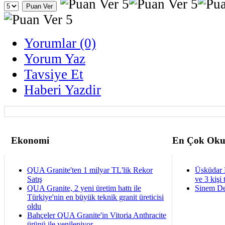
Yorumlar (0)
Yorum Yaz
Tavsiye Et
Haberi Yazdir
Ekonomi
En Çok Oku
QUA Granite'ten 1 milyar TL'lik Rekor
Üsküdar 
Satış
ve 3 kişi 
QUA Granite, 2 yeni üretim hattı ile
Sinem De
Türkiye'nin en büyük teknik granit üreticisi
oldu
Bahçeler QUA Granite'in Vitoria Anthracite
ürünü ile yenileniyor