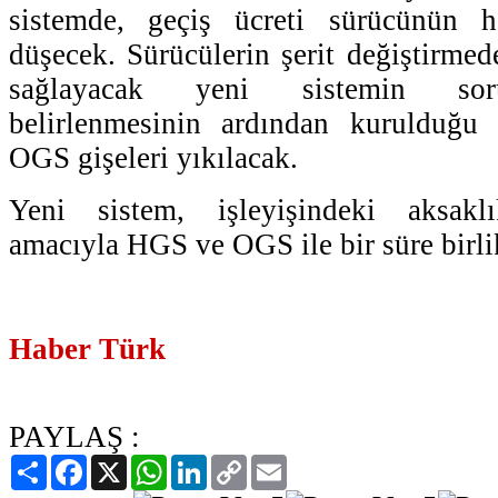
sistemde, geçiş ücreti sürücünün h
düşecek. Sürücülerin şerit değiştirmed
sağlayacak yeni sistemin soru
belirlenmesinin ardından kurulduğu
OGS gişeleri yıkılacak.
Yeni sistem, işleyişindeki aksaklı
amacıyla HGS ve OGS ile bir süre birlik
Haber Türk
PAYLAŞ :
Paylaş
Facebook
X
WhatsApp
LinkedIn
Copy
Email
Link