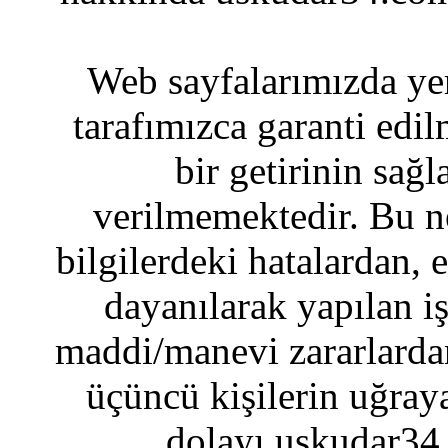
Web sayfalarımızda yer
tarafımızca garanti edil
bir getirinin sağ
verilmemektedir. Bu n
bilgilerdeki hatalardan, 
dayanılarak yapılan i
maddi/manevi zararlardan
üçüncü kişilerin uğraya
dolayı uskudar34