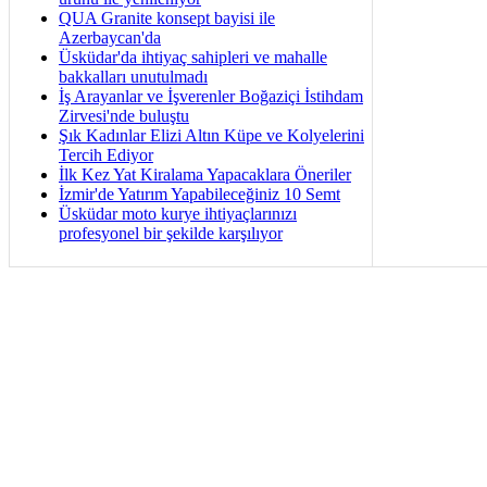
QUA Granite konsept bayisi ile
Azerbaycan'da
Üsküdar'da ihtiyaç sahipleri ve mahalle
bakkalları unutulmadı
İş Arayanlar ve İşverenler Boğaziçi İstihdam
Zirvesi'nde buluştu
Şık Kadınlar Elizi Altın Küpe ve Kolyelerini
Tercih Ediyor
İlk Kez Yat Kiralama Yapacaklara Öneriler
İzmir'de Yatırım Yapabileceğiniz 10 Semt
Üsküdar moto kurye ihtiyaçlarınızı
profesyonel bir şekilde karşılıyor