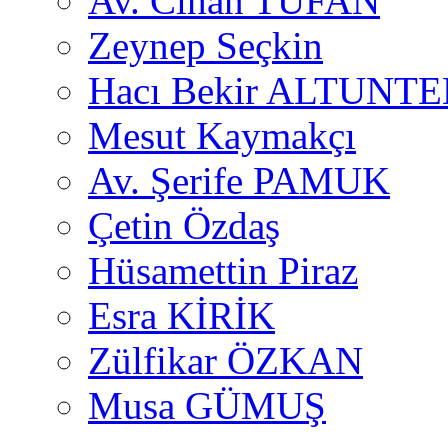
Av. Cihan TUFAN
Zeynep Seçkin
Hacı Bekir ALTUNTE
Mesut Kaymakçı
Av. Şerife PAMUK
Çetin Özdaş
Hüsamettin Piraz
Esra KİRİK
Zülfikar ÖZKAN
Musa GÜMUŞ