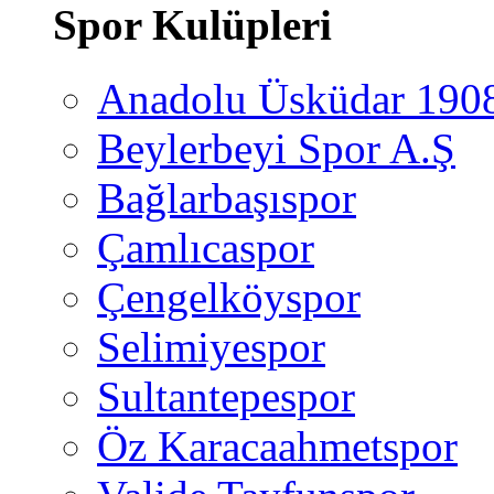
Spor Kulüpleri
Anadolu Üsküdar 190
Beylerbeyi Spor A.Ş
Bağlarbaşıspor
Çamlıcaspor
Çengelköyspor
Selimiyespor
Sultantepespor
Öz Karacaahmetspor