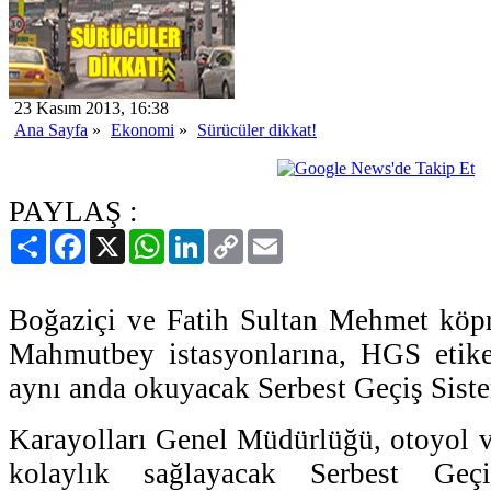
23 Kasım 2013, 16:38
Ana Sayfa
»
Ekonomi
»
Sürücüler dikkat!
PAYLAŞ :
Paylaş
Facebook
X
WhatsApp
LinkedIn
Copy
Email
Link
Boğaziçi ve Fatih Sultan Mehmet köpr
Mahmutbey istasyonlarına, HGS etike
aynı anda okuyacak Serbest Geçiş Sist
Karayolları Genel Müdürlüğü, otoyol v
kolaylık sağlayacak Serbest Ge