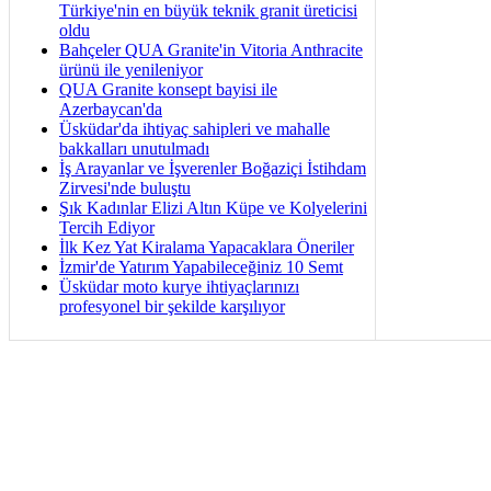
Türkiye'nin en büyük teknik granit üreticisi
oldu
Bahçeler QUA Granite'in Vitoria Anthracite
ürünü ile yenileniyor
QUA Granite konsept bayisi ile
Azerbaycan'da
Üsküdar'da ihtiyaç sahipleri ve mahalle
bakkalları unutulmadı
İş Arayanlar ve İşverenler Boğaziçi İstihdam
Zirvesi'nde buluştu
Şık Kadınlar Elizi Altın Küpe ve Kolyelerini
Tercih Ediyor
İlk Kez Yat Kiralama Yapacaklara Öneriler
İzmir'de Yatırım Yapabileceğiniz 10 Semt
Üsküdar moto kurye ihtiyaçlarınızı
profesyonel bir şekilde karşılıyor