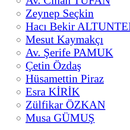
Av. Cihan TUFAN
Zeynep Seçkin
Hacı Bekir ALTUNTE
Mesut Kaymakçı
Av. Şerife PAMUK
Çetin Özdaş
Hüsamettin Piraz
Esra KİRİK
Zülfikar ÖZKAN
Musa GÜMUŞ