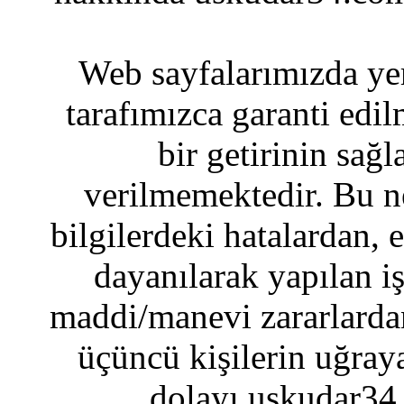
Web sayfalarımızda yer
tarafımızca garanti edil
bir getirinin sağ
verilmemektedir. Bu n
bilgilerdeki hatalardan, 
dayanılarak yapılan i
maddi/manevi zararlardan
üçüncü kişilerin uğraya
dolayı uskudar34