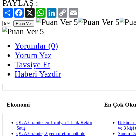
PAYLAŞ :
Paylaş
Facebook
X
WhatsApp
LinkedIn
Copy
Email
Link
Yorumlar (0)
Yorum Yaz
Tavsiye Et
Haberi Yazdir
Ekonomi
En Çok Oku
QUA Granite'ten 1 milyar TL'lik Rekor
Üsküdar 
Satış
ve 3 kişi 
QUA Granite, 2 yeni üretim hattı ile
Sinem De