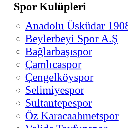
Spor Kulüpleri
Anadolu Üsküdar 190
Beylerbeyi Spor A.Ş
Bağlarbaşıspor
Çamlıcaspor
Çengelköyspor
Selimiyespor
Sultantepespor
Öz Karacaahmetspor