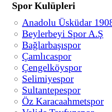
Spor Kulüpleri
Anadolu Üsküdar 190
Beylerbeyi Spor A.Ş
Bağlarbaşıspor
Çamlıcaspor
Çengelköyspor
Selimiyespor
Sultantepespor
Öz Karacaahmetspor