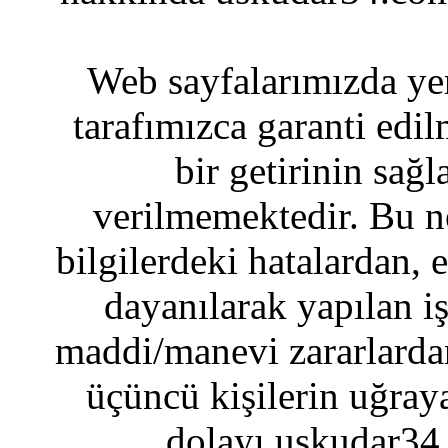
Web sayfalarımızda yer
tarafımızca garanti edil
bir getirinin sağ
verilmemektedir. Bu n
bilgilerdeki hatalardan, 
dayanılarak yapılan i
maddi/manevi zararlardan
üçüncü kişilerin uğraya
dolayı uskudar34