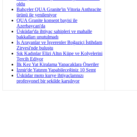
oldu
Bahçeler QUA Granite'in Vitoria Anthracite
ürünü ile yenileniyor
QUA Granite konsept bayisi ile
Azerbaycan'da
Üsküdar'da ihtiyaç sahipleri ve mahalle
bakkalları unutulmadı
İş Arayanlar ve İşverenler Boğaziçi İstihdam
Zirvesi'nde buluştu
Şık Kadınlar Elizi Altın Küpe ve Kolyelerini
Tercih Ediyor
İlk Kez Yat Kiralama Yapacaklara Öneriler
İzmir'de Yatırım Yapabileceğiniz 10 Semt
Üsküdar moto kurye ihtiyaçlarınızı
profesyonel bir şekilde karşılıyor