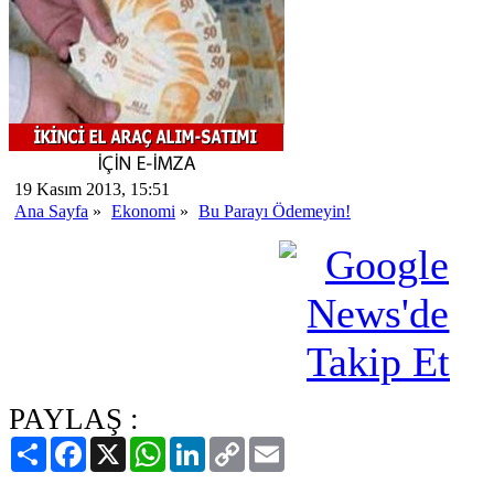
19 Kasım 2013, 15:51
Ana Sayfa
»
Ekonomi
»
Bu Parayı Ödemeyin!
PAYLAŞ :
Paylaş
Facebook
X
WhatsApp
LinkedIn
Copy
Email
Link