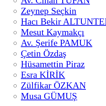
Av. Cihan TUFAN
Zeynep Seçkin
Hacı Bekir ALTUNTE
Mesut Kaymakçı
Av. Şerife PAMUK
Çetin Özdaş
Hüsamettin Piraz
Esra KİRİK
Zülfikar ÖZKAN
Musa GÜMUŞ