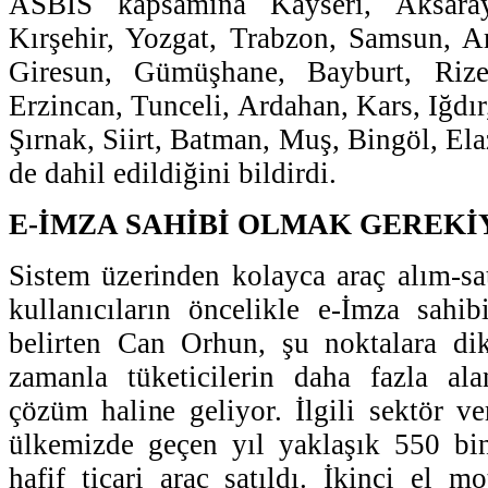
ASBİS kapsamına Kayseri, Aksaray
Kırşehir, Yozgat, Trabzon, Samsun, A
Giresun, Gümüşhane, Bayburt, Rize
Erzincan, Tunceli, Ardahan, Kars, Iğdır
Şırnak, Siirt, Batman, Muş, Bingöl, Elaz
de dahil edildiğini bildirdi.
E-İMZA SAHİBİ OLMAK GEREK
Sistem üzerinden kolayca araç alım-s
kullanıcıların öncelikle e-İmza sahib
belirten Can Orhun, şu noktalara dik
zamanla tüketicilerin daha fazla ala
çözüm haline geliyor. İlgili sektör ve
ülkemizde geçen yıl yaklaşık 550 bi
hafif ticari araç satıldı. İkinci el mo