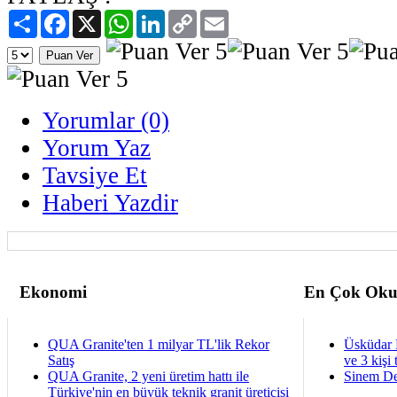
Paylaş
Facebook
X
WhatsApp
LinkedIn
Copy
Email
Link
Yorumlar (0)
Yorum Yaz
Tavsiye Et
Haberi Yazdir
Ekonomi
En Çok Oku
QUA Granite'ten 1 milyar TL'lik Rekor
Üsküdar 
Satış
ve 3 kişi 
QUA Granite, 2 yeni üretim hattı ile
Sinem De
Türkiye'nin en büyük teknik granit üreticisi