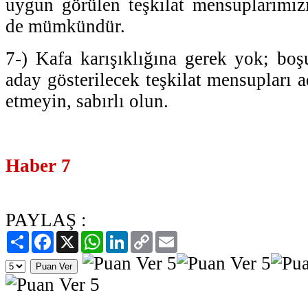
uygun görülen teşkilat mensuplarımız
de mümkündür.
7-) Kafa karışıklığına gerek yok; boşu
aday gösterilecek teşkilat mensupları a
etmeyin, sabırlı olun.
Haber 7
PAYLAŞ :
Paylaş
Facebook
X
WhatsApp
LinkedIn
Copy
Email
Link