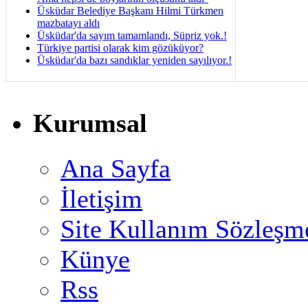
Üsküdar Belediye Başkanı Hilmi Türkmen
mazbatayı aldı
Üsküdar'da sayım tamamlandı, Süpriz yok.!
Türkiye partisi olarak kim gözüküyor?
Üsküdar'da bazı sandıklar yeniden sayılıyor.!
Kurumsal
Ana Sayfa
İletişim
Site Kullanım Sözleşm
Künye
Rss