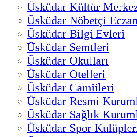
Üsküdar Kültür Merkez
Üsküdar Nöbetçi Eczan
Üsküdar Bilgi Evleri
Üsküdar Semtleri
Üsküdar Okulları
Üsküdar Otelleri
Üsküdar Camiileri
Üsküdar Resmi Kuruml
Üsküdar Sağlık Kuruml
Üsküdar Spor Kulüpler