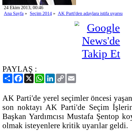
24 Ekim 2013, 00:46
Ana Sayfa
»
Seçim 2014
»
AK Parti'den adaylara istifa uyarısı
PAYLAŞ :
Paylaş
Facebook
X
WhatsApp
LinkedIn
Copy
Email
Link
AK Parti'de yerel seçimler öncesi yaşan
son noktayı AK Parti'de Seçim İşler
Başkan Yardımcısı Mustafa Şentop koy
olmak isteyenlere kritik uyarılar geldi.