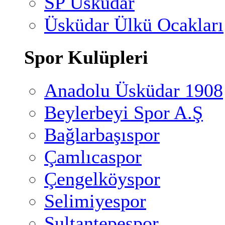
SP Üsküdar
Üsküdar Ülkü Ocakları
Spor Kulüpleri
Anadolu Üsküdar 1908
Beylerbeyi Spor A.Ş
Bağlarbaşıspor
Çamlıcaspor
Çengelköyspor
Selimiyespor
Sultantepespor