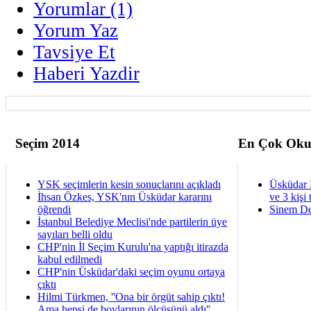
Yorumlar (1)
Yorum Yaz
Tavsiye Et
Haberi Yazdir
Seçim 2014
En Çok Oku
YSK seçimlerin kesin sonuçlarını açıkladı
Üsküdar 
İhsan Özkes, YSK'nın Üsküdar kararını
ve 3 kişi 
öğrendi
Sinem De
İstanbul Belediye Meclisi'nde partilerin üye
sayıları belli oldu
CHP'nin İl Seçim Kurulu'na yaptığı itirazda
kabul edilmedi
CHP'nin Üsküdar'daki seçim oyunu ortaya
çıktı
Hilmi Türkmen, ''Ona bir örgüt sahip çıktı!
Ama hepsi de boylarının ölçüsünü aldı''