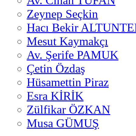
Av. Cihan TUFAN
Zeynep Seçkin
Hacı Bekir ALTUNTE
Mesut Kaymakçı
Av. Şerife PAMUK
Çetin Özdaş
Hüsamettin Piraz
Esra KİRİK
Zülfikar ÖZKAN
Musa GÜMUŞ