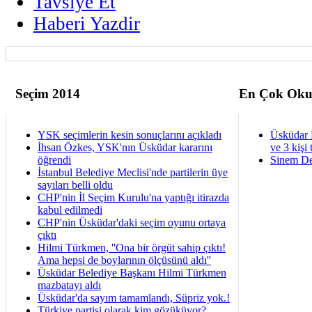
Tavsiye Et
Haberi Yazdir
Seçim 2014
En Çok Oku
YSK seçimlerin kesin sonuçlarını açıkladı
Üsküdar 
İhsan Özkes, YSK'nın Üsküdar kararını
ve 3 kişi 
öğrendi
Sinem De
İstanbul Belediye Meclisi'nde partilerin üye
sayıları belli oldu
CHP'nin İl Seçim Kurulu'na yaptığı itirazda
kabul edilmedi
CHP'nin Üsküdar'daki seçim oyunu ortaya
çıktı
Hilmi Türkmen, ''Ona bir örgüt sahip çıktı!
Ama hepsi de boylarının ölçüsünü aldı''
Üsküdar Belediye Başkanı Hilmi Türkmen
mazbatayı aldı
Üsküdar'da sayım tamamlandı, Süpriz yok.!
Türkiye partisi olarak kim gözüküyor?