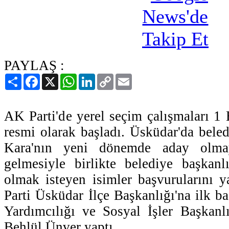
PAYLAŞ :
Paylaş
Facebook
X
WhatsApp
LinkedIn
Copy
Email
Link
AK Parti'de yerel seçim çalışmaları 1 
resmi olarak başladı. Üsküdar'da bele
Kara'nın yeni dönemde aday olma
gelmesiyle birlikte belediye başkanl
olmak isteyen isimler başvurularını 
Parti Üsküdar İlçe Başkanlığı'na ilk b
Yardımcılığı ve Sosyal İşler Başkanl
Behlül Ünver yaptı.