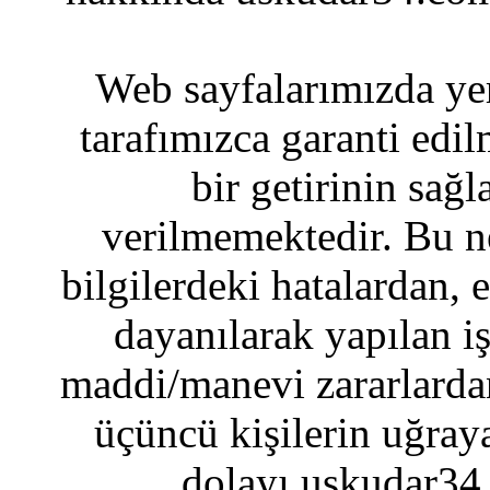
Web sayfalarımızda yer
tarafımızca garanti edil
bir getirinin sağ
verilmemektedir. Bu n
bilgilerdeki hatalardan, 
dayanılarak yapılan i
maddi/manevi zararlardan
üçüncü kişilerin uğraya
dolayı uskudar34