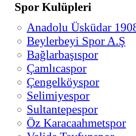
Spor Kulüpleri
Anadolu Üsküdar 190
Beylerbeyi Spor A.Ş
Bağlarbaşıspor
Çamlıcaspor
Çengelköyspor
Selimiyespor
Sultantepespor
Öz Karacaahmetspor