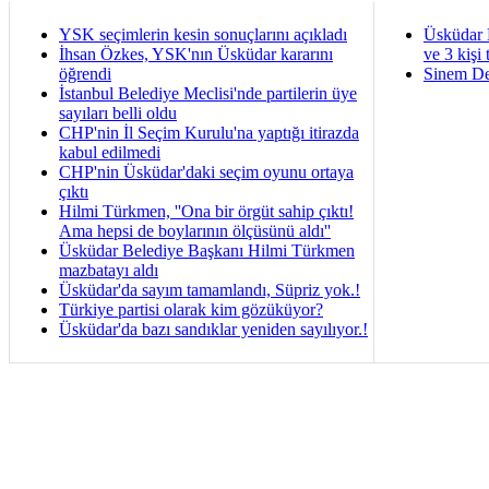
YSK seçimlerin kesin sonuçlarını açıkladı
Üsküdar 
İhsan Özkes, YSK'nın Üsküdar kararını
ve 3 kişi 
öğrendi
Sinem De
İstanbul Belediye Meclisi'nde partilerin üye
sayıları belli oldu
CHP'nin İl Seçim Kurulu'na yaptığı itirazda
kabul edilmedi
CHP'nin Üsküdar'daki seçim oyunu ortaya
çıktı
Hilmi Türkmen, ''Ona bir örgüt sahip çıktı!
Ama hepsi de boylarının ölçüsünü aldı''
Üsküdar Belediye Başkanı Hilmi Türkmen
mazbatayı aldı
Üsküdar'da sayım tamamlandı, Süpriz yok.!
Türkiye partisi olarak kim gözüküyor?
Üsküdar'da bazı sandıklar yeniden sayılıyor.!