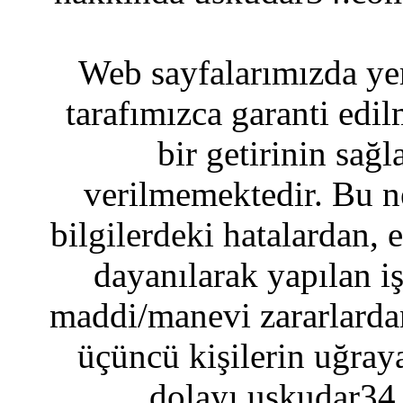
Web sayfalarımızda yer
tarafımızca garanti edil
bir getirinin sağ
verilmemektedir. Bu n
bilgilerdeki hatalardan, 
dayanılarak yapılan i
maddi/manevi zararlardan
üçüncü kişilerin uğraya
dolayı uskudar34