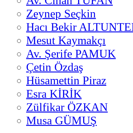
Av. Cihan TUFAN
Zeynep Seçkin
Hacı Bekir ALTUNTE
Mesut Kaymakçı
Av. Şerife PAMUK
Çetin Özdaş
Hüsamettin Piraz
Esra KİRİK
Zülfikar ÖZKAN
Musa GÜMUŞ