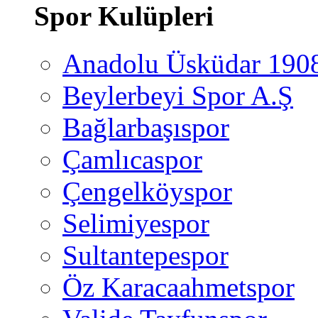
Spor Kulüpleri
Anadolu Üsküdar 190
Beylerbeyi Spor A.Ş
Bağlarbaşıspor
Çamlıcaspor
Çengelköyspor
Selimiyespor
Sultantepespor
Öz Karacaahmetspor