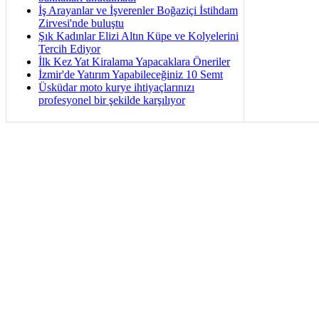
İş Arayanlar ve İşverenler Boğaziçi İstihdam
Zirvesi'nde buluştu
Şık Kadınlar Elizi Altın Küpe ve Kolyelerini
Tercih Ediyor
İlk Kez Yat Kiralama Yapacaklara Öneriler
İzmir'de Yatırım Yapabileceğiniz 10 Semt
Üsküdar moto kurye ihtiyaçlarınızı
profesyonel bir şekilde karşılıyor