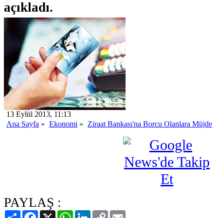
açıkladı.
13 Eylül 2013, 11:13
Ana Sayfa
»
Ekonomi
»
Ziraat Bankası'na Borcu Olanlara Müjde
PAYLAŞ :
Paylaş
Facebook
X
WhatsApp
LinkedIn
Copy
Email