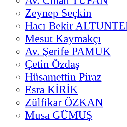
Av. Cihan TUFAN
Zeynep Seçkin
Hacı Bekir ALTUNTE
Mesut Kaymakçı
Av. Şerife PAMUK
Çetin Özdaş
Hüsamettin Piraz
Esra KİRİK
Zülfikar ÖZKAN
Musa GÜMUŞ