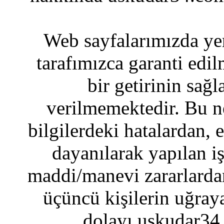
Web sayfalarımızda yer
tarafımızca garanti edil
bir getirinin sağ
verilmemektedir. Bu n
bilgilerdeki hatalardan, 
dayanılarak yapılan i
maddi/manevi zararlardan
üçüncü kişilerin uğraya
dolayı uskudar34