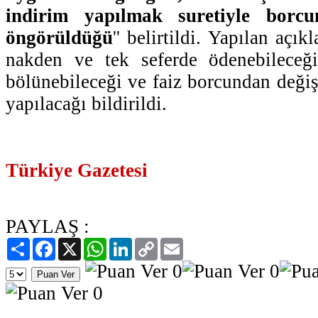
indirim yapılmak suretiyle borcu
öngörüldüğü
'' belirtildi. Yapılan açı
nakden ve tek seferde ödenebileceği 
bölünebileceği ve faiz borcundan değiş
yapılacağı bildirildi.
Türkiye Gazetesi
PAYLAŞ :
Paylaş
Facebook
X
WhatsApp
LinkedIn
Copy
Email
Link