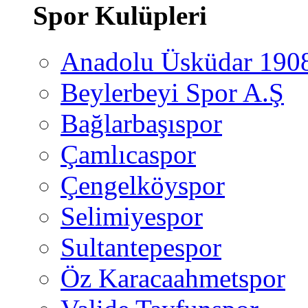
Spor Kulüpleri
Anadolu Üsküdar 190
Beylerbeyi Spor A.Ş
Bağlarbaşıspor
Çamlıcaspor
Çengelköyspor
Selimiyespor
Sultantepespor
Öz Karacaahmetspor