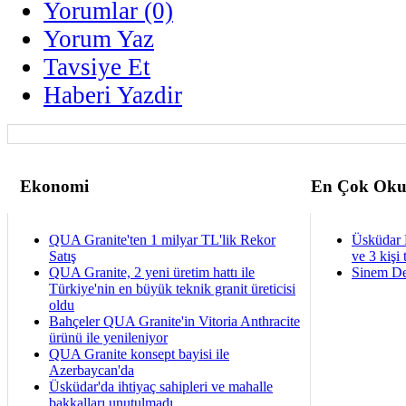
Yorumlar (0)
Yorum Yaz
Tavsiye Et
Haberi Yazdir
Ekonomi
En Çok Oku
QUA Granite'ten 1 milyar TL'lik Rekor
Üsküdar 
Satış
ve 3 kişi 
QUA Granite, 2 yeni üretim hattı ile
Sinem De
Türkiye'nin en büyük teknik granit üreticisi
oldu
Bahçeler QUA Granite'in Vitoria Anthracite
ürünü ile yenileniyor
QUA Granite konsept bayisi ile
Azerbaycan'da
Üsküdar'da ihtiyaç sahipleri ve mahalle
bakkalları unutulmadı