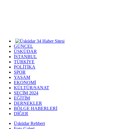
GÜNCEL
ÜSKÜDAR
İSTANBUL
TÜRKİYE
POLİTİKA
SPOR
YAŞAM
EKONOMİ
KÜLTÜR/SANAT
SEÇİM 2024
EĞİTİM
DERNEKLER
BÖLGE HABERLERİ
DİĞER
Üsküdar Rehberi
Foto Galeri