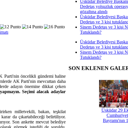
Üsküdar Belediye Başkan
Dedetaş yolsuzluk operas
gözaltına alındı
Üsküdar Belediyesi Başka
Dedetaş ve 3 kişi tutuklan
Sinem Dedetaş ve 3 kişi 
Tutuklandı?
imatı
Üsküdar Belediyesi Başka
Dedetaş ve 3 kişi tutuklan
Sinem Dedetaş ve 3 kişi 
Tutuklandı?
SON EKLENEN GALE
Parti'nin öncelikli gündemi haline
eçimlerde AK Parti'nin mevcuttan daha
mlerde adayın önemine dikkat çeken
y yapmayın. Seçimi alacak adaylar
Üsküdar 29 E
rken milletvekili, bakan, teşkilat
Cumhuriyet
arar da çıkartabileceği belirtiliyor.
Bayramı'nın 1
tırıyor. Son ankette mevcut belediye
olarak görmek istediği de soruldu.