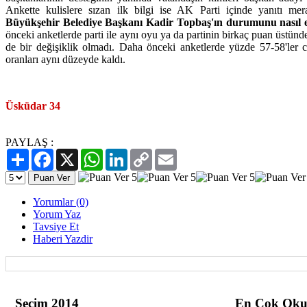
Ankette kulislere sızan ilk bilgi ise AK Parti içinde yanıtı mer
Büyükşehir Belediye Başkanı Kadir Topbaş'ın durumunu nasıl e
önceki anketlerde parti ile aynı oyu ya da partinin birkaç puan üstün
de bir değişiklik olmadı. Daha önceki anketlerde yüzde 57-58'ler 
oranları aynı düzeyde kaldı.
Üsküdar 34
PAYLAŞ :
Paylaş
Facebook
X
WhatsApp
LinkedIn
Copy
Email
Link
Yorumlar (0)
Yorum Yaz
Tavsiye Et
Haberi Yazdir
Seçim 2014
En Çok Oku