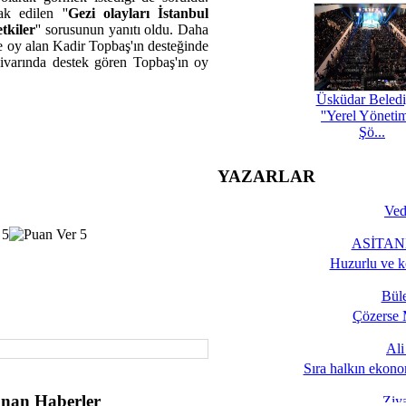
ak edilen ''
Gezi olayları İstanbul
tkiler
'' sorusunun yanıtı oldu. Daha
de oy alan Kadir Topbaş'ın desteğinde
civarında destek gören Topbaş'ın oy
Üsküdar Beledi
''Yerel Yöneti
Şö...
YAZARLAR
Ved
ASİTANE
Huzurlu ve k
Bül
Çözerse 
Al
Sıra halkın ekono
nan Haberler
Ziy