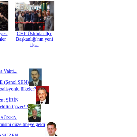
yesi
CHP Üsküdar İlçe
mler
Başkanlığı'nın yeni
ilç...
a Vakti...
 (Şenol ŞEN)
oalisyonlu ülkeler?
ent ŞİRİN
Müftü Çözer!!!
i SÜZEN
misini düzeltmeye geldi
a SÜZEN