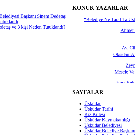
İşte 
KONUK YAZARLAR
Yalçın
Belediyesi Başkanı Sinem Dedetaş
“Belediye Ne Taraf Ta Ust
tutuklandı
detaş ve 3 kişi Neden Tutuklandı?
Ahmet 
Av. C
Oksidan-An
Zeyn
Mesele Vat
Hacı Be
Okullarda M
SAYFALAR
Mesu
Üsküdar
Dünya Fani, Ama Kısa
Üsküdar Tarihi
Kız Kulesi
Sav
Üsküdar Kaymakamlığı
Hukukun Adale
Üsküdar Belediyesi
Üsküdar Belediye Başkan