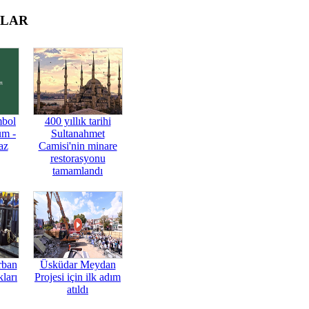
OLAR
mbol
400 yıllık tarihi
üm -
Sultanahmet
az
Camisi'nin minare
restorasyonu
tamamlandı
rban
Üsküdar Meydan
ları
Projesi için ilk adım
atıldı