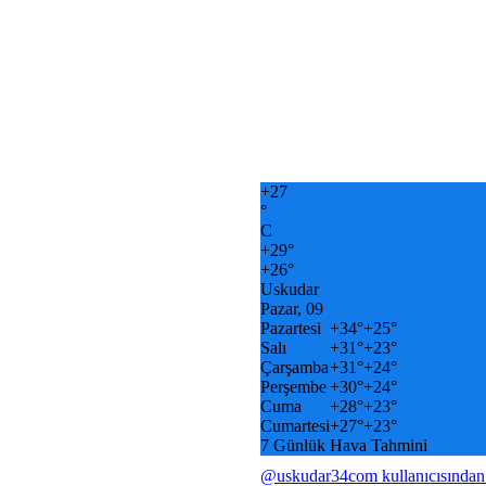
+
27
°
C
+
29°
+
26°
Uskudar
Pazar, 09
Pazartesi
+
34°
+
25°
Salı
+
31°
+
23°
Çarşamba
+
31°
+
24°
Perşembe
+
30°
+
24°
Cuma
+
28°
+
23°
Cumartesi
+
27°
+
23°
7 Günlük Hava Tahmini
@uskudar34com kullanıcısından