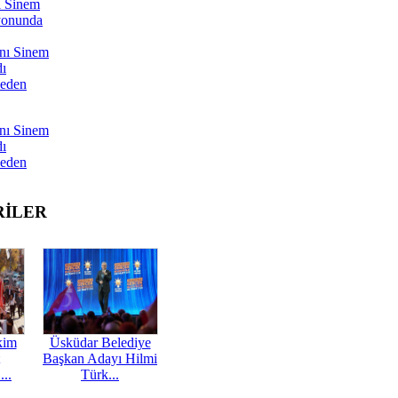
ı Sinem
yonunda
nı Sinem
dı
Neden
nı Sinem
dı
Neden
RİLER
kim
Üsküdar Belediye
Başkan Adayı Hilmi
...
Türk...