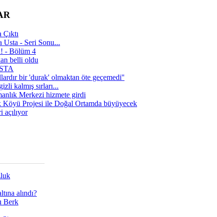
AR
 Çıktı
 Usta - Seri Sonu...
a! - Bölüm 4
n belli oldu
 USTA
lardır bir 'durak' olmaktan öte geçemedi''
zli kalmış sırları...
manlık Merkezi hizmete girdi
 Köyü Projesi ile Doğal Ortamda büyüyecek
i açılıyor
zluk
tına alındı?
ı Berk