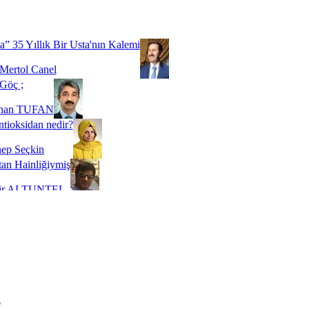
Biz buyuz...
 SOYSEVİNÇ
a” 35 Yıllık Bir Usta'nın Kalemi
Mertol Canel
Göç ;
ihan TUFAN
tioksidan nedir?
ep Seçkin
an Hainliğiymiş
kir ALTUNTEL
adde Bağımlılığı
t Kaymakçı
 Bir Süre De Olsa Burdayız
aş ŞENEL
ti Kalmadı Üstadım!
ı