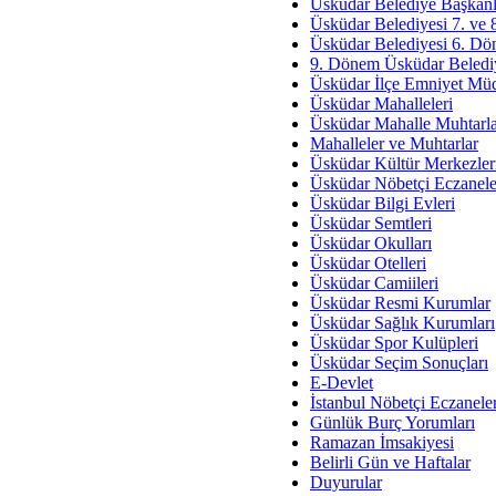
Av. Ş
Üsküdar Belediye Başkanl
Üsküdar Belediyesi 7. ve
İmar Sorunlarının Genel Ç
Üsküdar Belediyesi 6. Dö
9. Dönem Üsküdar Belediy
Çet
Üsküdar İlçe Emniyet Mü
Arakan Ner
Üsküdar Mahalleleri
Üsküdar Mahalle Muhtarla
Hüsam
Mahalleler ve Muhtarlar
Bayramın Mü
Üsküdar Kültür Merkezler
Üsküdar Nöbetçi Eczanele
Es
Üsküdar Bilgi Evleri
Ruhsal Yön
Üsküdar Semtleri
Üsküdar Okulları
Zülf
Üsküdar Otelleri
Üsküdar Kar
Üsküdar Camiileri
Üsküdar Resmi Kurumlar
Mus
Üsküdar Sağlık Kurumları
Üsküdar Spor Kulüpleri
Üsküdar Seçim Sonuçları
E-Devlet
İstanbul Nöbetçi Eczanele
Günlük Burç Yorumları
Ramazan İmsakiyesi
Belirli Gün ve Haftalar
Duyurular