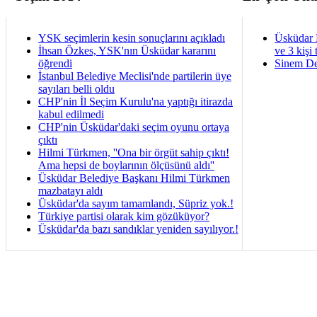
YSK seçimlerin kesin sonuçlarını açıkladı
Üsküdar 
İhsan Özkes, YSK'nın Üsküdar kararını
ve 3 kişi 
öğrendi
Sinem De
İstanbul Belediye Meclisi'nde partilerin üye
sayıları belli oldu
CHP'nin İl Seçim Kurulu'na yaptığı itirazda
kabul edilmedi
CHP'nin Üsküdar'daki seçim oyunu ortaya
çıktı
Hilmi Türkmen, ''Ona bir örgüt sahip çıktı!
Ama hepsi de boylarının ölçüsünü aldı''
Üsküdar Belediye Başkanı Hilmi Türkmen
mazbatayı aldı
Üsküdar'da sayım tamamlandı, Süpriz yok.!
Türkiye partisi olarak kim gözüküyor?
Üsküdar'da bazı sandıklar yeniden sayılıyor.!