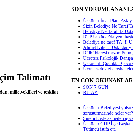
SON YORUMLANANL
Üsküdar İmar Planı Askıya
Sizin Belediye Ne Taraf Ta
Belediye Ne Taraf Ta Ust
BTP Üsküdar'da yeni başka
Belediye ne taraf TA !!!
Ahmet Kılıç : ''Üsküdar yıl
Bülbülderesi mezarlığının gi
Ücretsiz Psikolojik Danış
Üsküdarlı Çocuklar Çocuk
Ücretsiz devlet dershaneler
çim Talimatı
EN ÇOK OKUNANLAR
SON 7 GÜN
n, milletvekilleri ve teşkilat
BU AY
Üsküdar Belediyesi yolsu
soruşturmasında neler var?
Sinem Dedetaş neden gözal
Üsküdar CHP İlçe Başkan
Tütüncü istifa etti