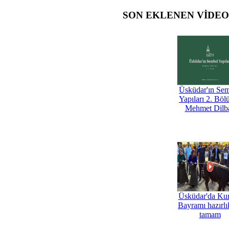
SON EKLENEN VİDE
Üsküdar'ın Se
Yapıları 2. Böl
Mehmet Dilb
Üsküdar'da Ku
Bayramı hazırlık
tamam