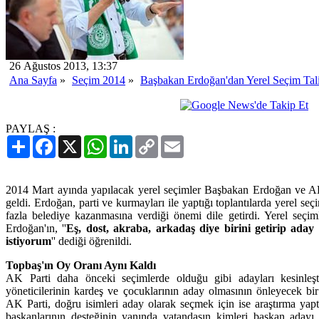
26 Ağustos 2013, 13:37
Ana Sayfa
»
Seçim 2014
»
Başbakan Erdoğan'dan Yerel Seçim Tal
PAYLAŞ :
Paylaş
Facebook
X
WhatsApp
LinkedIn
Copy
Email
Link
2014 Mart ayında yapılacak yerel seçimler Başbakan Erdoğan ve AK 
geldi. Erdoğan, parti ve kurmayları ile yaptığı toplantılarda yerel s
fazla belediye kazanmasına verdiği önemi dile getirdi. Yerel seçi
Erdoğan'ın, ''
Eş, dost, akraba, arkadaş diye birini getirip ada
istiyorum
'' dediği öğrenildi.
Topbaş'ın Oy Oranı Aynı Kaldı
AK Parti daha önceki seçimlerde olduğu gibi adayları kesinleştiri
yöneticilerinin kardeş ve çocuklarının aday olmasının önleyecek bir k
AK Parti, doğru isimleri aday olarak seçmek için ise araştırma yap
başkanlarının desteğinin yanında vatandaşın kimleri başkan adayı 